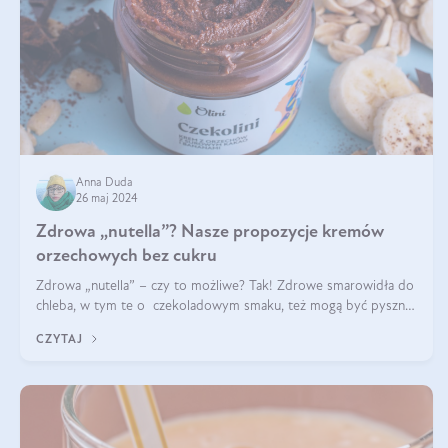
Anna Duda
26 maj 2024
Zdrowa „nutella”? Nasze propozycje kremów
orzechowych bez cukru
Zdrowa „nutella” – czy to możliwe? Tak! Zdrowe smarowidła do
chleba, w tym te o czekoladowym smaku, też mogą być pyszne.
Przeczytaj nasz artykuł i dowiedz się więcej!
CZYTAJ