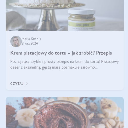
Maria Knapik
8 wrz 2024
Krem pistacjowy do tortu – jak zrobić? Przepis
Poznaj nasz szybki i prosty przepis na krem do tortu! Pistacjowy
deser z aksamitną, gęstą masą posmakuje zarówno
domownikom, jak i gościom. Dzięki niemu każdy kawałek ciasta
będzie prawdziwą ucztą dla
CZYTAJ