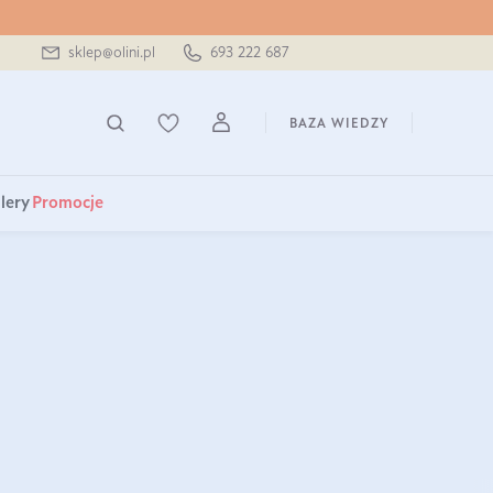
sklep@olini.pl
693 222 687
BAZA WIEDZY
lery
Promocje