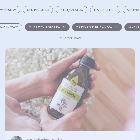
 WŁOSÓW
JAK PIĆ OLEJ
PIELĘGNACJA
NA PREZENT
AROMA
 JABŁKOWY
OLEJ Z WIESIOŁKA
ZAKWAS Z BURAKÓW
MASŁA
50 artykułów
Dietetyk Paulina Górska