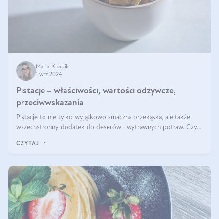
Maria Knapik
1 wrz 2024
Pistacje – właściwości, wartości odżywcze,
przeciwwskazania
Pistacje to nie tylko wyjątkowo smaczna przekąska, ale także
wszechstronny dodatek do deserów i wytrawnych potraw. Czy
pistacje są zdrowe? Jakie są ich właściwości? Gdzie rosną i czy
CZYTAJ
każdy może się ni