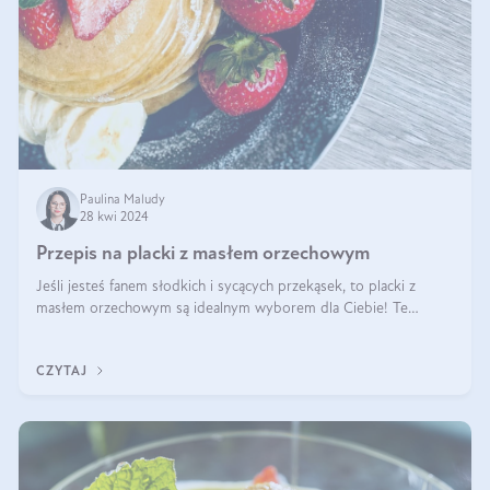
Paulina Maludy
28 kwi 2024
Przepis na placki z masłem orzechowym
Jeśli jesteś fanem słodkich i sycących przekąsek, to placki z
masłem orzechowym są idealnym wyborem dla Ciebie! Te
pyszne placuszki, idealne na śniadanie lub podwieczorek z
pewnością dostarczą Ci ener
CZYTAJ