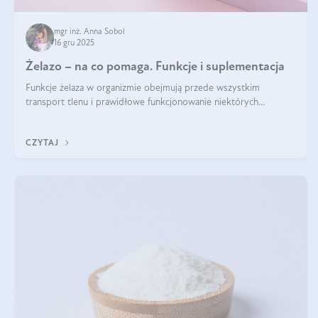
mgr inż. Anna Sobol
16 gru 2025
Żelazo – na co pomaga. Funkcje i suplementacja
Funkcje żelaza w organizmie obejmują przede wszystkim
transport tlenu i prawidłowe funkcjonowanie niektórych
enzymów. Żelazo odpowiada też za działanie układu
immunologicznego i nerwowego, szczególnie na wczesnym
CZYTAJ
etapie życia.