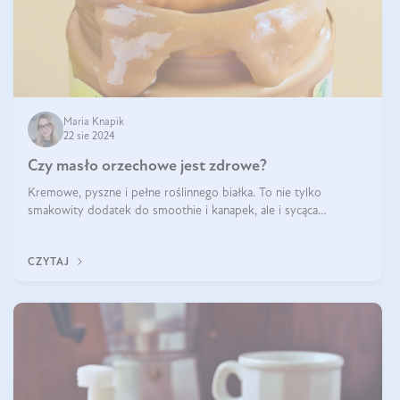
Maria Knapik
22 sie 2024
Czy masło orzechowe jest zdrowe?
Kremowe, pyszne i pełne roślinnego białka. To nie tylko
smakowity dodatek do smoothie i kanapek, ale i sycąca
przekąska dla całej rodziny. Czy warto jeść masło orzechowe?
Jakie są korzyści zdrowotne
CZYTAJ