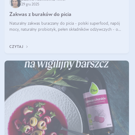
29 gru 2025
Zakwas z buraków do picia
Naturalny zakwas buraczany do picia - polski superfood, napój
mocy, naturalny probiotyk, pełen składników odżywczych - o
zakwasie z buraka mówi się w samych superlatywach. Niektórzy
z Was usłyszeli o
CZYTAJ