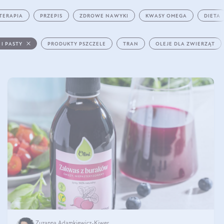
TERAPIA
PRZEPIS
ZDROWE NAWYKI
KWASY OMEGA
DIETA
 I PASTY
PRODUKTY PSZCZELE
TRAN
OLEJE DLA ZWIERZĄT
Zuzanna Adamkiewicz-Kiwer