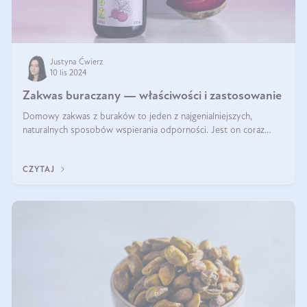
Justyna Ćwierz
10 lis 2024
Zakwas buraczany — właściwości i zastosowanie
Domowy zakwas z buraków to jeden z najgenialniejszych,
naturalnych sposobów wspierania odporności. Jest on coraz
częstszym elementem diety wielu z Was. Naturalny zakwas
buraczany zachowuje pełnię sw
CZYTAJ