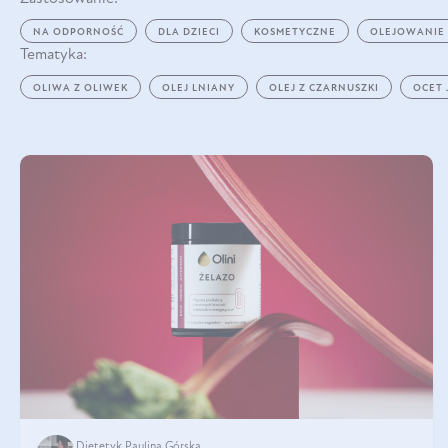
NA ODPORNOŚĆ
DLA DZIECI
KOSMETYCZNE
OLEJOWANIE
Tematyka:
OLIWA Z OLIWEK
OLEJ LNIANY
OLEJ Z CZARNUSZKI
OCET
Dietetyk Paulina Górska