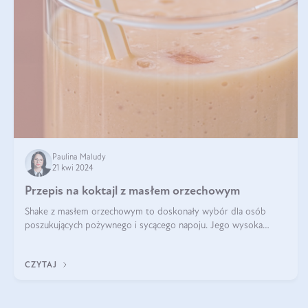
Paulina Maludy
21 kwi 2024
Przepis na koktajl z masłem orzechowym
Shake z masłem orzechowym to doskonały wybór dla osób
poszukujących pożywnego i sycącego napoju. Jego wysoka
zawartość białka sprawia, że jest idealnym uzupełnieniem diety,
szczególnie dla osób aktywn
CZYTAJ