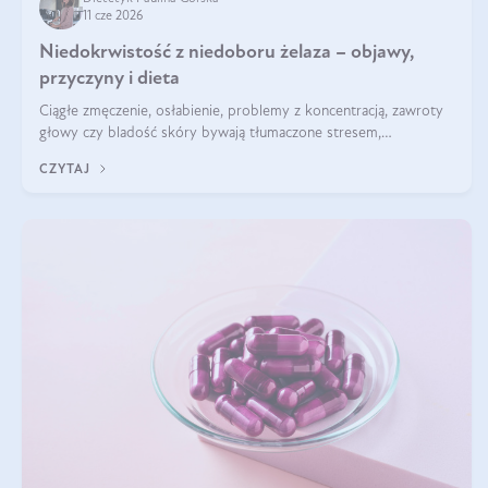
11 cze 2026
Niedokrwistość z niedoboru żelaza – objawy,
przyczyny i dieta
Ciągłe zmęczenie, osłabienie, problemy z koncentracją, zawroty
głowy czy bladość skóry bywają tłumaczone stresem,
przepracowaniem lub niedoborem snu. Tymczasem ich przyczyną
CZYTAJ
może być niedokrwistość z niedoboru żelaza.