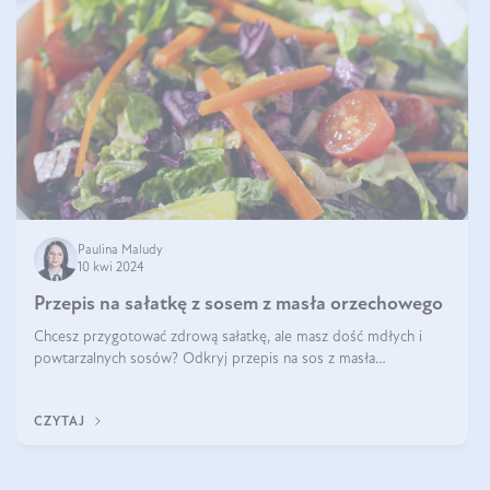
Paulina Maludy
10 kwi 2024
Przepis na sałatkę z sosem z masła orzechowego
Chcesz przygotować zdrową sałatkę, ale masz dość mdłych i
powtarzalnych sosów? Odkryj przepis na sos z masła
orzechowego i sosu sojowego, idealny zdrowy sos orzechowy
do sałatki, którą przygotowała dl
CZYTAJ