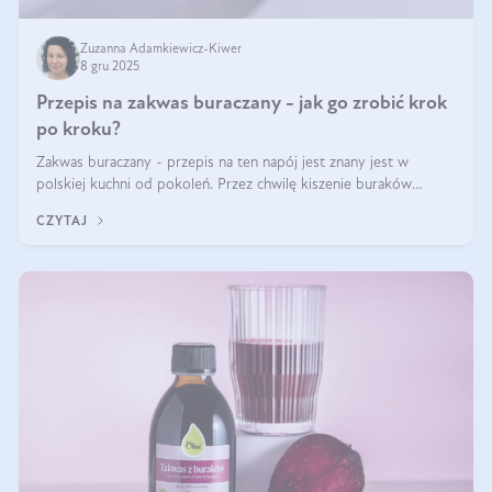
Zuzanna Adamkiewicz-Kiwer
8 gru 2025
Przepis na zakwas buraczany - jak go zrobić krok
po kroku?
Zakwas buraczany - przepis na ten napój jest znany jest w
polskiej kuchni od pokoleń. Przez chwilę kiszenie buraków
czerwonych zostało zapomniane, by w ostatnim czasie powrócić
CZYTAJ
na fali popularności na