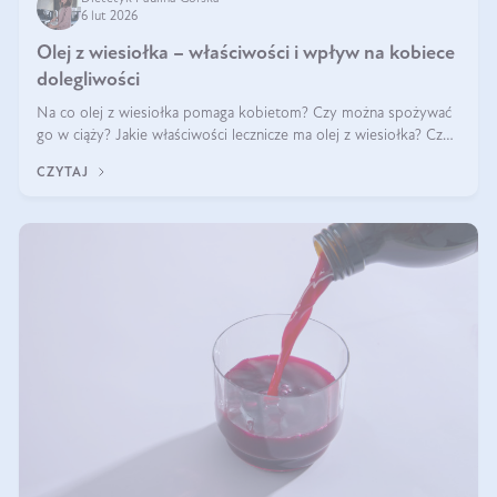
6 lut 2026
Olej z wiesiołka – właściwości i wpływ na kobiece
dolegliwości
Na co olej z wiesiołka pomaga kobietom? Czy można spożywać
go w ciąży? Jakie właściwości lecznicze ma olej z wiesiołka? Czy
jego skuteczność potwierdzają badania? Ile trzeba czekać na
CZYTAJ
efekty? Jaka jes