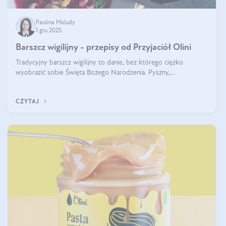
Paulina Maludy
1 gru 2025
Barszcz wigilijny - przepisy od Przyjaciół Olini
Tradycyjny barszcz wigilijny to danie, bez którego ciężko
wyobrazić sobie Święta Bożego Narodzenia. Pyszny,
aromatyczny, esencjonalny, pachnący grzybami, o pięknym
klarownym kolorze. W czym tkwi tajem
CZYTAJ