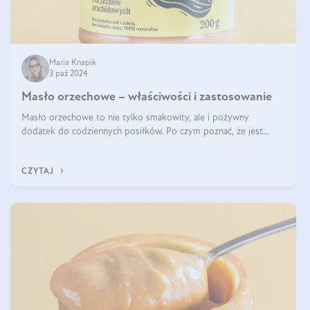
Maria Knapik
3 paź 2024
Masło orzechowe – właściwości i zastosowanie
Masło orzechowe to nie tylko smakowity, ale i pożywny
dodatek do codziennych posiłków. Po czym poznać, że jest
wysokiej jakości? Do jakich przepisów najlepiej je wykorzystać?
Czym różni się od pasty
CZYTAJ