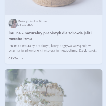
Dietetyk Paulina Górska
23 mar 2025
Inulina - naturalny prebiotyk dla zdrowia jelit i
metabolizmu
Inulina to naturalny prebiotyk, który odgrywa ważną rolę w
utrzymaniu zdrowia jelit i wspieraniu metabolizmu. Dzięki swoim
właściwościom wspomaga rozwój dobroczynnych bakterii
CZYTAJ
jelitowych, co ma pozy