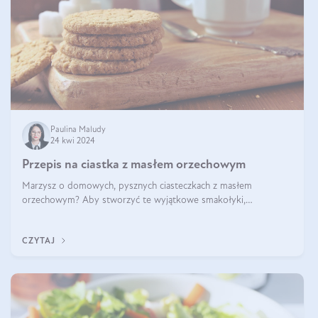
Paulina Maludy
24 kwi 2024
Przepis na ciastka z masłem orzechowym
Marzysz o domowych, pysznych ciasteczkach z masłem
orzechowym? Aby stworzyć te wyjątkowe smakołyki,
potrzebujesz kilku prostych składników takich jak masło
orzechowe, jajko, kawałki orzechów, mąka psz
CZYTAJ