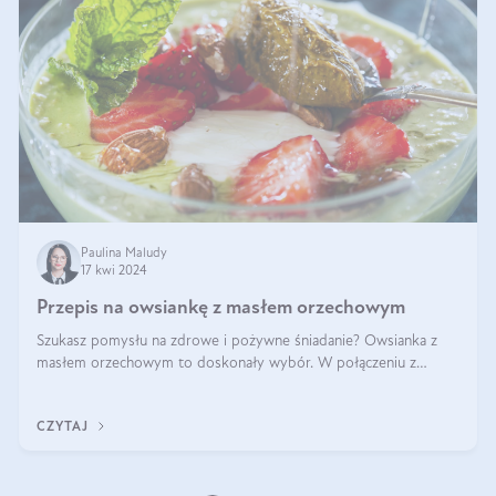
Paulina Maludy
17 kwi 2024
Przepis na owsiankę z masłem orzechowym
Szukasz pomysłu na zdrowe i pożywne śniadanie? Owsianka z
masłem orzechowym to doskonały wybór. W połączeniu z
dodatkami takimi jak banany, orzechy i syrop klonowy, stworzy
idealną kombinację smaków o
CZYTAJ