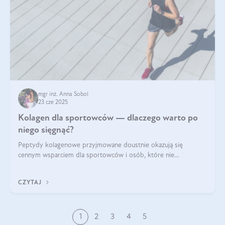
mgr inż. Anna Sobol
23 cze 2025
Kolagen dla sportowców — dlaczego warto po
niego sięgnąć?
Peptydy kolagenowe przyjmowane doustnie okazują się
cennym wsparciem dla sportowców i osób, które nie
wyobrażają sobie życia bez intensywnego ruchu.
CZYTAJ
1
2
3
4
5