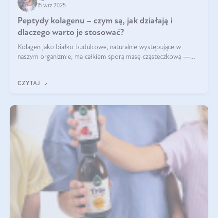
15 wrz 2025
Peptydy kolagenu – czym są, jak działają i
dlaczego warto je stosować?
Kolagen jako białko budulcowe, naturalnie występujące w
naszym organizmie, ma całkiem sporą masę cząsteczkową —
nawet do 300 kDa. Jeśli chcielibyśmy suplementować go w tej
formie, byłby trudno strawialny. Aby był lepiej przyswajalny i
CZYTAJ
bardziej biodostępny