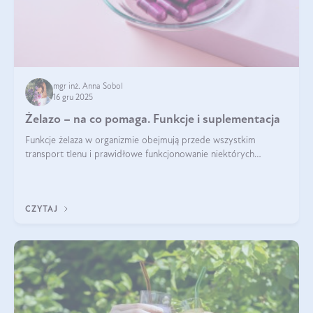
mgr inż. Anna Sobol
16 gru 2025
Żelazo – na co pomaga. Funkcje i suplementacja
Funkcje żelaza w organizmie obejmują przede wszystkim
transport tlenu i prawidłowe funkcjonowanie niektórych
enzymów. Żelazo odpowiada też za działanie układu
immunologicznego i nerwowego, szczególnie na wczesnym
etapie życia.
CZYTAJ