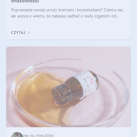
właściwości
Poprawianie swojej urody kremami i kosmetykami? Czemu nie,
ale wszyscy wiemy, że najlepiej zadbać o swój organizm od
wewnątrz — to solidna podstawa do tego, by nasz wygląd
zewnętrzny prezentował się zdrowo i atrakcyjnie. Stosowanie
CZYTAJ
wysokiej jakości suplem
mgr inż. Anna Sobol