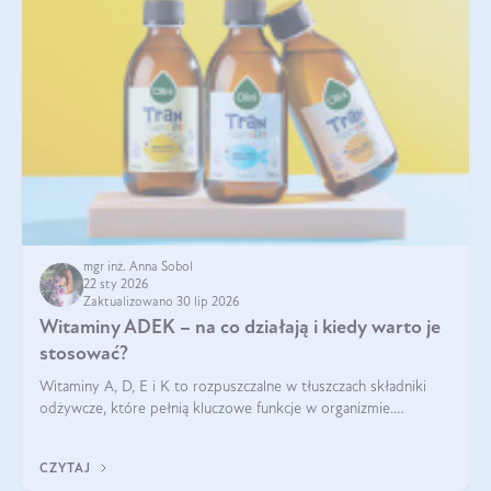
mgr inż. Anna Sobol
22 sty 2026
Zaktualizowano 30 lip 2026
Witaminy ADEK – na co działają i kiedy warto je
stosować?
Witaminy A, D, E i K to rozpuszczalne w tłuszczach składniki
odżywcze, które pełnią kluczowe funkcje w organizmie.
Wspierają zdrowie skóry i wzroku, odporność, prawidłową
krzepliwość krwi oraz mineralizację kości.
CZYTAJ