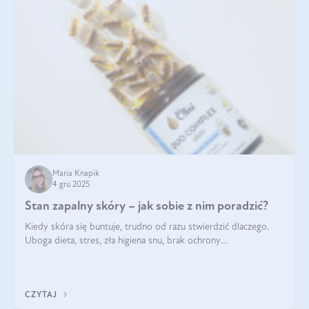
Maria Knapik
4 gru 2025
Stan zapalny skóry – jak sobie z nim poradzić?
Kiedy skóra się buntuje, trudno od razu stwierdzić dlaczego.
Uboga dieta, stres, zła higiena snu, brak ochrony
przeciwsłonecznej – powodów nasilenia stanów zapalnych może
być wiele. Jak poradzić sobie z ich przyczynami i skutkami?
CZYTAJ