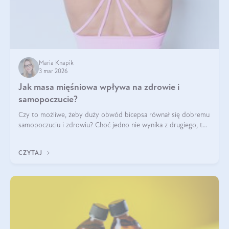
Maria Knapik
3 mar 2026
Jak masa mięśniowa wpływa na zdrowie i
samopoczucie?
Czy to możliwe, żeby duży obwód bicepsa równał się dobremu
samopoczuciu i zdrowiu? Choć jedno nie wynika z drugiego, to
jest między nimi powiązanie – masa mięśniowa może znacznie
poprawić jakość życia. W jaki sposób? W tym wpisie wszystko
CZYTAJ
wyjaśnimy.