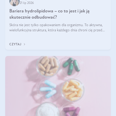
21 lip 2026
Bariera hydrolipidowa – co to jest i jak ją
skutecznie odbudować?
Skóra nie jest tylko opakowaniem dla organizmu. To aktywna,
wielofunkcyjna struktura, która każdego dnia chroni cię przed
utratą wody, wahaniami temperatury i czynnikami
środowiskowymi. Jednym z jej kluczowych elementów jest
CZYTAJ
bariera hydrolipidowa.