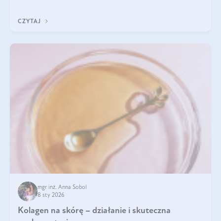
Do najczęstszych sygnałów należą utrata jędrności i
elastyczności skóry, bóle stawów, łamliwość paznokci oraz
CZYTAJ
osłabienie włosów.
mgr inż. Anna Sobol
8 sty 2026
Kolagen na skórę – działanie i skuteczna