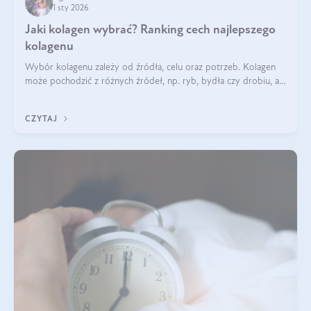
1 sty 2026
Jaki kolagen wybrać? Ranking cech najlepszego
kolagenu
Wybór kolagenu zależy od źródła, celu oraz potrzeb. Kolagen
może pochodzić z różnych źródeł, np. ryb, bydła czy drobiu, a
każdy typ ma swoje unikatowe właściwości. Dla skóry najlepiej
sprawdza się kolagen rybi, a dla wspierania stawów — kolagen
CZYTAJ
bydlęcy.