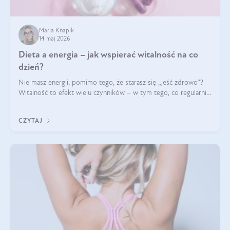
Maria Knapik
14 maj 2026
Dieta a energia – jak wspierać witalność na co
dzień?
Nie masz energii, pomimo tego, że starasz się „jeść zdrowo”?
Witalność to efekt wielu czynników – w tym tego, co regularnie
ląduje na talerzu. Zapotrzebowanie na składniki odżywcze różni
się w zależności od osoby
CZYTAJ