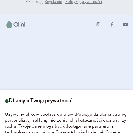
Akceptuję
Regulamin
i
Politykę prywatności
.
ul. Strzegomska 49
693 222 687
58-160 Świebodzice
Dbamy o Twoją prywatność
sklep@olini.pl
Polska
NIP 8860027066
Używamy plików cookies do prawidłowego działania strony,
REGON 890213034
personalizacji reklam, mierzenia ich skuteczności oraz analizy
ruchu. Twoje dane mogą być udostępniane partnerom
INFORMACJE
technologicznym, w tym Google (
dowiedz się, jak Google