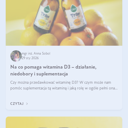
mgr inż. Anna Sobol
29 sty 2026
Na co pomaga witamina D3 – działanie,
niedobory i suplementacja
Czy można przedawkować witaminę D3? W czym może nam
pomóc suplementacja tą witaminą i jaką rolę w ogóle pełni ona
w naszym ciele? Powszechnie wiadomo, że jej przyjmowanie
zalecane jest jesienią i zimą, ale czy wiesz, dlaczego warto to
CZYTAJ
robić?