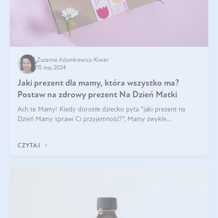
Zuzanna Adamkiewicz-Kiwer
15 maj 2024
Jaki prezent dla mamy, która wszystko ma?
Postaw na zdrowy prezent Na Dzień Matki
Ach te Mamy! Kiedy dorosłe dziecko pyta “jaki prezent na
Dzień Mamy sprawi Ci przyjemność?”, Mamy zwykle
odpowiadają ”Ja już wszystko mam!”. Co roku to samo. Jak
więc wybrać zdrowy prezent na Dzień Ma
CZYTAJ