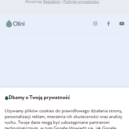
Akceptuję
Regulamin
i
Politykę prywatności
.
ul. Strzegomska 49
693 222 687
58-160 Świebodzice
Dbamy o Twoją prywatność
sklep@olini.pl
Polska
NIP 8860027066
Używamy plików cookies do prawidłowego działania strony,
REGON 890213034
personalizacji reklam, mierzenia ich skuteczności oraz analizy
ruchu. Twoje dane mogą być udostępniane partnerom
INFORMACJE
technologicznym, w tym Google (
dowiedz się, jak Google