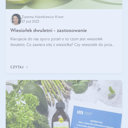
Zuzanna Adamkiewicz-Kiwer
27 paź 2022
Wiesiołek dwuletni - zastosowanie
Kierujecie do nas sporo pytań o to czym jest wiesiołek
dwuletni. Co zawiera olej z wiesiołka? Czy wiesiołek do picia
sprawdzi się lepiej niż tabletki? Gdzie można kupić olej z
wiesiołka? Do czego wy
CZYTAJ