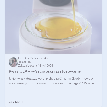
Dietetyk Paulina Górska
10 mar 2024
Zaktualizowano 14 kwi 2026
Kwas GLA - właściwości i zastosowanie
Jakie kwasy tłuszczowe przychodzą Ci na myśl, gdy mowa o
wielonienasyconych kwasach tłuszczowych omega-6? Pewnie
kwas linolowy, ponieważ mówi się o nim dość często. Jednak
tym razem będzie mowa o in
CZYTAJ