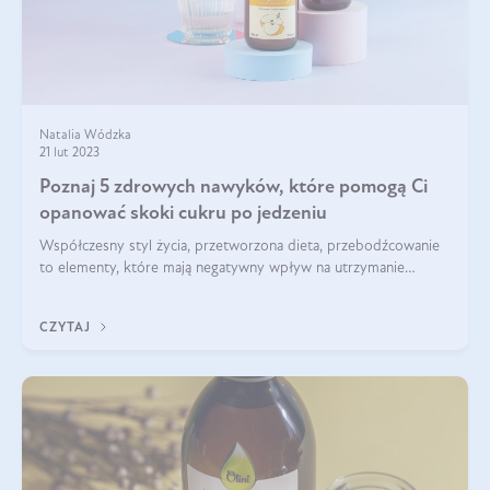
Natalia Wódzka
21 lut 2023
Poznaj 5 zdrowych nawyków, które pomogą Ci
opanować skoki cukru po jedzeniu
Współczesny styl życia, przetworzona dieta, przebodźcowanie
to elementy, które mają negatywny wpływ na utrzymanie
glukozy na odpowiednim poziomie, a to z kolei niesie ze sobą
wiele niekorzystnych dl
CZYTAJ