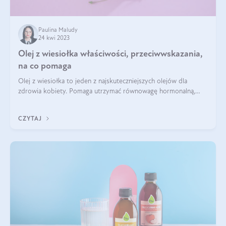
Paulina Maludy
24 kwi 2023
Olej z wiesiołka właściwości, przeciwwskazania,
na co pomaga
Olej z wiesiołka to jeden z najskuteczniejszych olejów dla
zdrowia kobiety. Pomaga utrzymać równowagę hormonalną,
również w okresie menopauzy, a także łagodzi objawy PMS.
Stosowany na skórę wygładza j
CZYTAJ