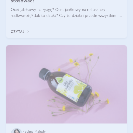
stosować?
Ocet jabłkowy na zgagę? Ocet jabłkowy na refluks czy
nadkwasotę? Jak to działa? Czy to działa i przede wszystkim -
czy jest bezpieczne? Jedni nazywają go naturalnym
probiotykiem, który równoważy pH
CZYTAJ
Paulina Maludy