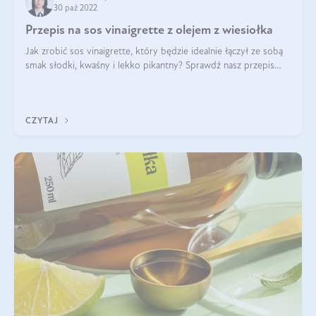
30 paź 2022
Przepis na sos vinaigrette z olejem z wiesiołka
Jak zrobić sos vinaigrette, który będzie idealnie łączył ze sobą
smak słodki, kwaśny i lekko pikantny? Sprawdź nasz przepis
na sos do sałatki vinaigrette z olejem z wiesiołka, octem z
jabłek rubin i m
CZYTAJ