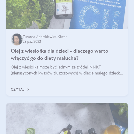
Zuzanna Adamkiewicz-Kiwer
23 paź 2022
Olej z wiesiołka dla dzieci - dlaczego warto
włączyć go do diety malucha?
Olej z wiesiołka może być jednym ze źródeł NNKT
(nienasyconych kwasów tłuszczowych) w diecie małego dziecka.
Jego wczesne zastosowanie może być wskazane i uzasadnione
w przypadku problemów z odporno
CZYTAJ