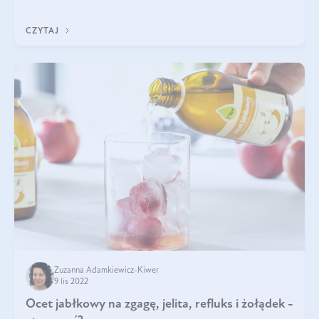
Czas jednak na coś nowego! Chcesz poznać inne octy owocowe
- o nowych smakach i wł
CZYTAJ
Zuzanna Adamkiewicz-Kiwer
9 lis 2022
Ocet jabłkowy na zgagę, jelita, refluks i żołądek -