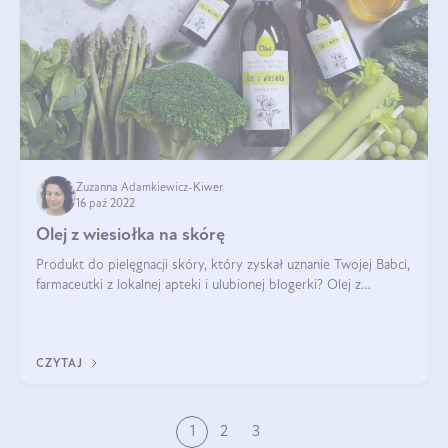
Zuzanna Adamkiewicz-Kiwer
16 paź 2022
Olej z wiesiołka na skórę
Produkt do pielęgnacji skóry, który zyskał uznanie Twojej Babci,
farmaceutki z lokalnej apteki i ulubionej blogerki? Olej z
wiesiołka na skórę zachwyca wszystkich. Można go
suplementować, pijąc nawet
CZYTAJ
1
2
3