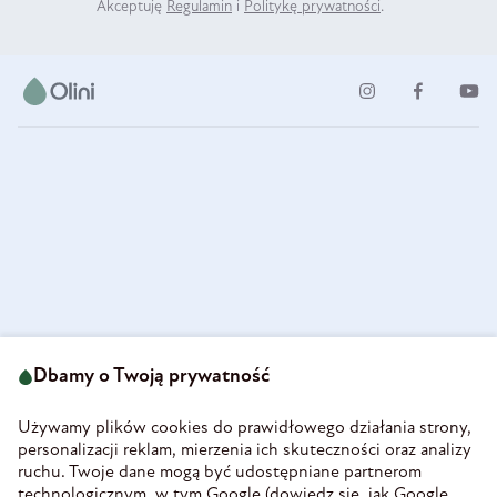
Akceptuję
Regulamin
i
Politykę prywatności
.
ul. Strzegomska 49
693 222 687
58-160 Świebodzice
Dbamy o Twoją prywatność
sklep@olini.pl
Polska
NIP 8860027066
Używamy plików cookies do prawidłowego działania strony,
REGON 890213034
personalizacji reklam, mierzenia ich skuteczności oraz analizy
ruchu. Twoje dane mogą być udostępniane partnerom
INFORMACJE
technologicznym, w tym Google (
dowiedz się, jak Google