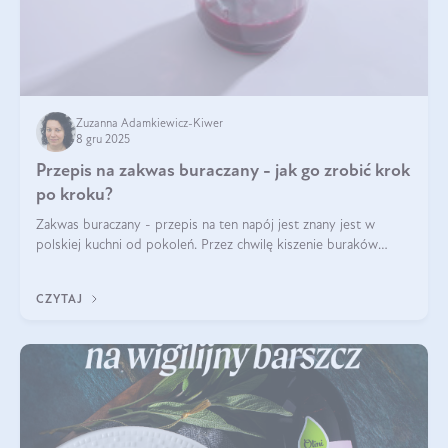
Zuzanna Adamkiewicz-Kiwer
8 gru 2025
Przepis na zakwas buraczany - jak go zrobić krok
po kroku?
Zakwas buraczany - przepis na ten napój jest znany jest w
polskiej kuchni od pokoleń. Przez chwilę kiszenie buraków
czerwonych zostało zapomniane, by w ostatnim czasie powrócić
na fali popularności na
CZYTAJ