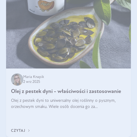
Maria Knapik
2 wrz 2025
Olej z pestek dyni - właściwości i zastosowanie
Olej z pestek dyni to uniwersalny olej roślinny o pysznym,
orzechowym smaku. Wiele osób docenia go za
wszechstronność, bo przydaje się zarówno w kuchni, jak i w
pielęgnacji. Często wykorzystuje się go
CZYTAJ