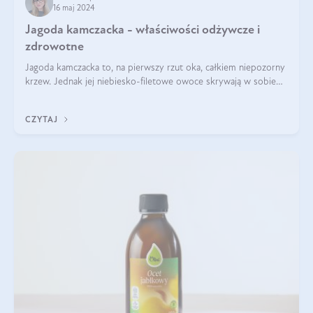
16 maj 2024
Jagoda kamczacka - właściwości odżywcze i
zdrowotne
Jagoda kamczacka to, na pierwszy rzut oka, całkiem niepozorny
krzew. Jednak jej niebiesko-filetowe owoce skrywają w sobie
wiele dobra. Jakie właściwości ma jagoda kamczacka? Poznasz je
w tym wpisie!
CZYTAJ