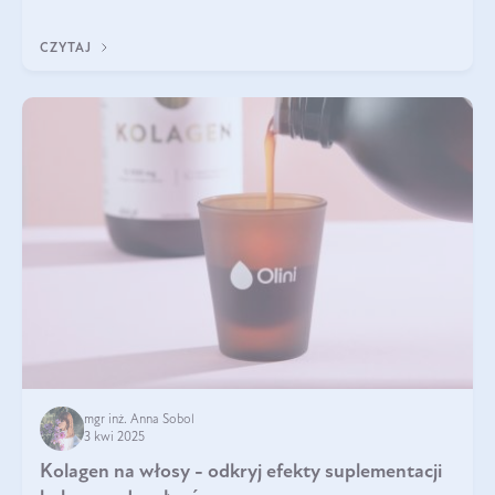
sezamowym. Dowiedz się, dlaczego warto wprowadzić go do
swojej diety — być może to pierwsza ok
CZYTAJ
mgr inż. Anna Sobol
3 kwi 2025
Kolagen na włosy - odkryj efekty suplementacji