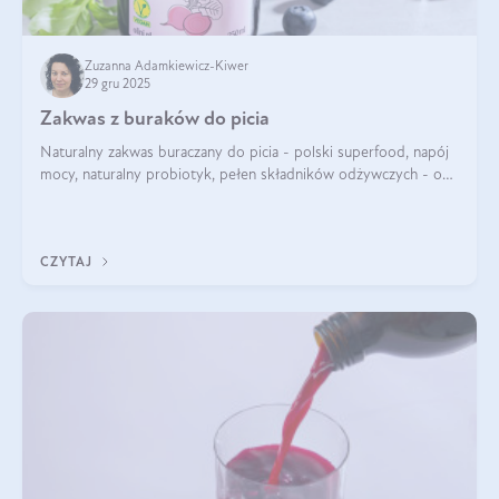
Zuzanna Adamkiewicz-Kiwer
29 gru 2025
Zakwas z buraków do picia
Naturalny zakwas buraczany do picia - polski superfood, napój
mocy, naturalny probiotyk, pełen składników odżywczych - o
zakwasie z buraka mówi się w samych superlatywach. Niektórzy
z Was usłyszeli o
CZYTAJ