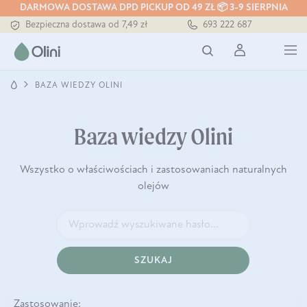
DARMOWA DOSTAWA DPD PICKUP OD 49 ZŁ 📦 3-9 SIERPNIA
Tłoczony zawsze na zimno
693 222 687
Bezpieczna dostawa od 7,49 zł
Darmowa dostawa od 199 zł
Tłoczony zawsze na zimno
BAZA WIEDZY OLINI
Baza wiedzy Olini
Wszystko o właściwościach i zastosowaniach naturalnych
olejów
SZUKAJ
Zastosowanie: