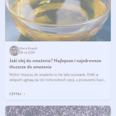
Maria Knapik
28 sie 2024
Jaki olej do smażenia? Najlepsze i najzdrowsze
tłuszcze do smażenia
Wybór tłuszczu do smażenia to nie lada wyzwanie. Półki w
sklepach uginają się od różnorodnych opcji, a producenci kuszą
pięknymi etykietami. Decyzja jest trudna. Jaki olej do smażenia
wybrać? Lepsze b
CZYTAJ