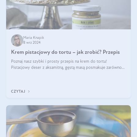
Maria Knapik
8 wrz 2024
Krem pistacjowy do tortu – jak zrobić? Przepis
Poznaj nasz szybki i prosty przepis na krem do tortu!
Pistacjowy deser z aksamitną, gęstą masą posmakuje zarówno
domownikom, jak i gościom. Dzięki niemu każdy kawałek ciasta
będzie prawdziwą ucztą dla
CZYTAJ