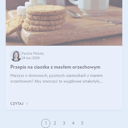
Paulina Maludy
24 kwi 2024
Przepis na ciastka z masłem orzechowym
Marzysz o domowych, pysznych ciasteczkach z masłem
orzechowym? Aby stworzyć te wyjątkowe smakołyki,
potrzebujesz kilku prostych składników takich jak masło
orzechowe, jajko, kawałki orzechów, mąka psz
CZYTAJ
1
2
3
4
5