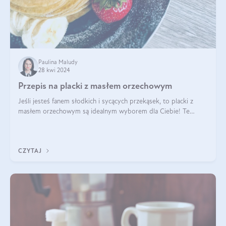
Paulina Maludy
28 kwi 2024
Przepis na placki z masłem orzechowym
Jeśli jesteś fanem słodkich i sycących przekąsek, to placki z
masłem orzechowym są idealnym wyborem dla Ciebie! Te
pyszne placuszki, idealne na śniadanie lub podwieczorek z
pewnością dostarczą Ci ener
CZYTAJ