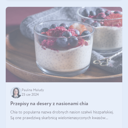
Paulina Maludy
23 cze 2024
Przepisy na desery z nasionami chia
Chia to popularna nazwa drobnych nasion szałwii hiszpańskiej.
Są one prawdziwą skarbnicą wielonienasyconych kwasów
tłuszczowych, białka, witamin i minerałów. W ostatnich latach ich