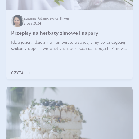
Zuzanna Adamkiewicz-Kiwer
8 paź 2024
Przepisy na herbaty zimowe i napary
Idzie jesień. Idzie zima. Temperatura spada, a my coraz częściej
szukamy ciepła - we wnętrzach, posiłkach i… napojach. Zimowe
herbaty to sposób na odporność, rozgrzewkę i ukojenie. Aby
delektować si
CZYTAJ