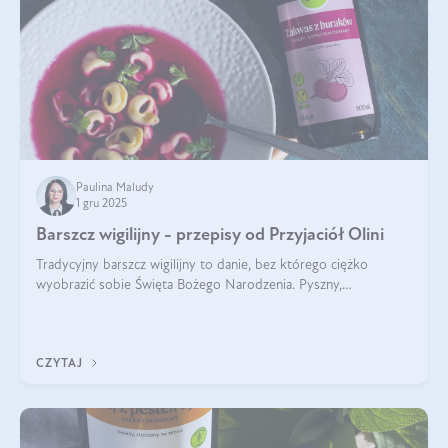
Paulina Maludy
1 gru 2025
Barszcz wigilijny - przepisy od Przyjaciół Olini
Tradycyjny barszcz wigilijny to danie, bez którego ciężko
wyobrazić sobie Święta Bożego Narodzenia. Pyszny,
aromatyczny, esencjonalny, pachnący grzybami, o pięknym
klarownym kolorze. W czym tkwi tajem
CZYTAJ