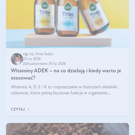
mgr inż. Anna Sobol
22 sty 2026
Zaktualizowano 30 lip 2026
Witaminy ADEK – na co działają i kiedy warto je
stosować?
Witaminy A, D, E i K to rozpuszczalne w tłuszczach składniki
odżywcze, które pełnią kluczowe funkcje w organizmie.
Wspierają zdrowie skóry i wzroku, odporność, prawidłową
krzepliwość krwi oraz mineralizację kości.
CZYTAJ