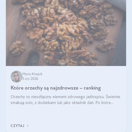
Maria Knapik
5 sty 2026
Które orzechy są najzdrowsze – ranking
Orzechy to nieodłączny element zdrowego jadłospisu. Świetnie
smakują solo, z dodatkami lub jako składnik dań. Po które
orzechy warto sięgać zamiast niezdrowej przekąski? Dowiesz
się z tego tekstu!
CZYTAJ