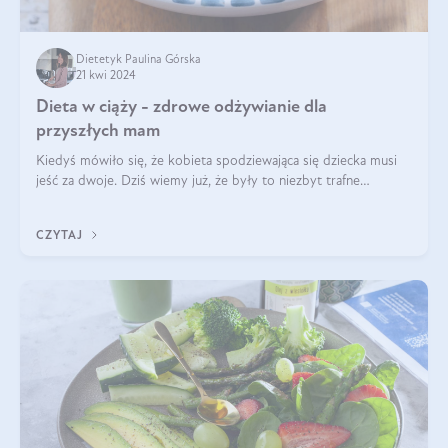
Dietetyk Paulina Górska
21 kwi 2024
Dieta w ciąży - zdrowe odżywianie dla
przyszłych mam
Kiedyś mówiło się, że kobieta spodziewająca się dziecka musi
jeść za dwoje. Dziś wiemy już, że były to niezbyt trafne
określenie. Dieta matki w ciąży powinna być zbilansowana
zgodnie z zasadą „dla d
CZYTAJ