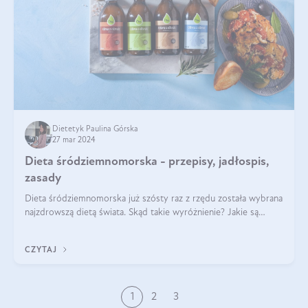
Dietetyk Paulina Górska
27 mar 2024
Dieta śródziemnomorska - przepisy, jadłospis,
zasady
Dieta śródziemnomorska już szósty raz z rzędu została wybrana
najzdrowszą dietą świata. Skąd takie wyróżnienie? Jakie są
zalety diety śródziemnomorskiej i jak wprowadzić jej zasady w
życie? Wszystko z
CZYTAJ
1
2
3