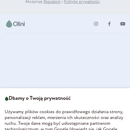
Akceptuję
Regulamin
i
Politykę prywatności
.
ul. Strzegomska 49
693 222 687
58-160 Świebodzice
Dbamy o Twoją prywatność
sklep@olini.pl
Polska
NIP 8860027066
Używamy plików cookies do prawidłowego działania strony,
REGON 890213034
personalizacji reklam, mierzenia ich skuteczności oraz analizy
ruchu. Twoje dane mogą być udostępniane partnerom
INFORMACJE
technologicznym, w tym Google (
dowiedz się, jak Google