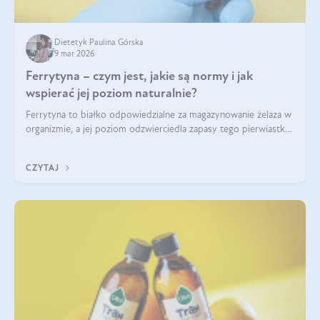
Dietetyk Paulina Górska
9 mar 2026
Ferrytyna – czym jest, jakie są normy i jak
wspierać jej poziom naturalnie?
Ferrytyna to białko odpowiedzialne za magazynowanie żelaza w
organizmie, a jej poziom odzwierciedla zapasy tego pierwiastka.
Warto dowiedzieć się więcej na jej temat, ponieważ niedobór
ferrytyny daje objawy, które mogą utrudniać codzienne
CZYTAJ
funkcjonowanie (