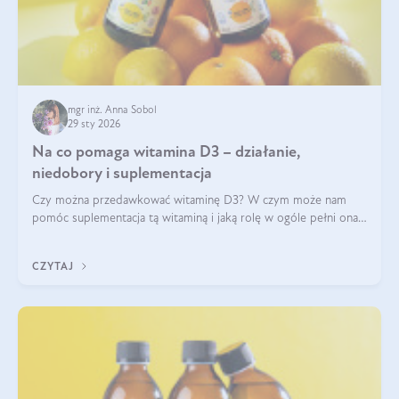
mgr inż. Anna Sobol
29 sty 2026
Na co pomaga witamina D3 – działanie,
niedobory i suplementacja
Czy można przedawkować witaminę D3? W czym może nam
pomóc suplementacja tą witaminą i jaką rolę w ogóle pełni ona
w naszym ciele? Powszechnie wiadomo, że jej przyjmowanie
zalecane jest jesienią i zimą, ale czy wiesz, dlaczego warto to
CZYTAJ
robić?