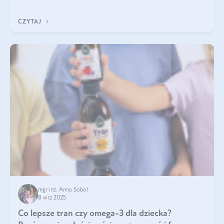
nasz artykuł i dowiedz się, które składniki najskuteczniej hamują
wypadanie włosów.
CZYTAJ
mgr inż. Anna Sobol
8 wrz 2025
Co lepsze tran czy omega-3 dla dziecka?