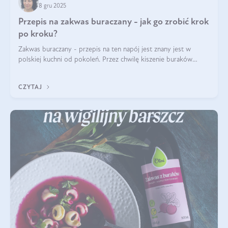
8 gru 2025
Przepis na zakwas buraczany - jak go zrobić krok
po kroku?
Zakwas buraczany - przepis na ten napój jest znany jest w
polskiej kuchni od pokoleń. Przez chwilę kiszenie buraków
czerwonych zostało zapomniane, by w ostatnim czasie powrócić
na fali popularności na
CZYTAJ