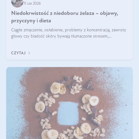
11 cze 2026
Niedokrwistość z niedoboru żelaza – objawy,
przyczyny i dieta
Ciągłe zmęczenie, osłabienie, problemy z koncentracją, zawroty
głowy czy bladość skóry bywają tłumaczone stresem,
przepracowaniem lub niedoborem snu. Tymczasem ich
przyczyną może być niedokrwistość z niedoboru żelaza.
CZYTAJ