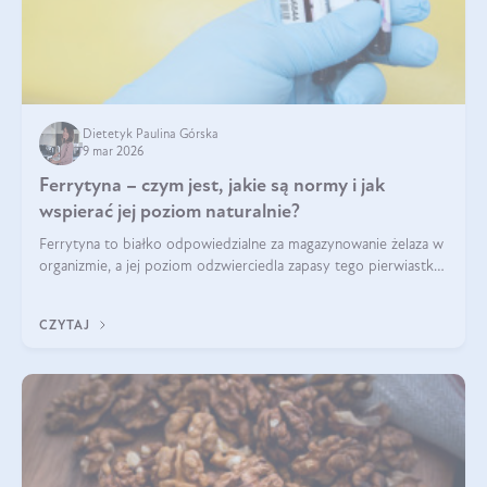
Dietetyk Paulina Górska
9 mar 2026
Ferrytyna – czym jest, jakie są normy i jak
wspierać jej poziom naturalnie?
Ferrytyna to białko odpowiedzialne za magazynowanie żelaza w
organizmie, a jej poziom odzwierciedla zapasy tego pierwiastka.
Warto dowiedzieć się więcej na jej temat, ponieważ niedobór
ferrytyny daje objawy, które mogą utrudniać codzienne
CZYTAJ
funkcjonowanie (