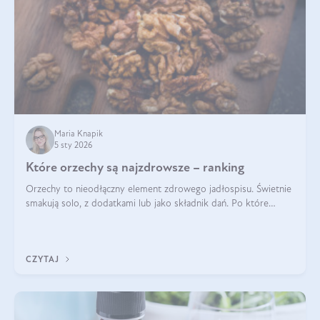
Maria Knapik
5 sty 2026
Które orzechy są najzdrowsze – ranking
Orzechy to nieodłączny element zdrowego jadłospisu. Świetnie
smakują solo, z dodatkami lub jako składnik dań. Po które
orzechy warto sięgać zamiast niezdrowej przekąski? Dowiesz
się z tego tekstu!
CZYTAJ