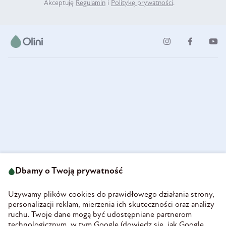
Akceptuję
Regulamin
i
Politykę prywatności
.
ul. Strzegomska 49
693 222 687
58-160 Świebodzice
Dbamy o Twoją prywatność
sklep@olini.pl
Polska
NIP 8860027066
Używamy plików cookies do prawidłowego działania strony,
REGON 890213034
personalizacji reklam, mierzenia ich skuteczności oraz analizy
ruchu. Twoje dane mogą być udostępniane partnerom
INFORMACJE
technologicznym, w tym Google (
dowiedz się, jak Google