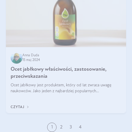
Anna Duda
15 maj 2024
Ocet jabłkowy właściwości, zastosowanie,
przeciwskazania
Ocet jabłkowy jest produktem, który od lat zwraca uwagę
naukowców. Jako jeden z najbardziej popularnych
prozdrowotnych produktów naturalnych, szybko trafił pod lupy
mikroskopów a zdrowotne właściwości
CZYTAJ
1
2
3
4