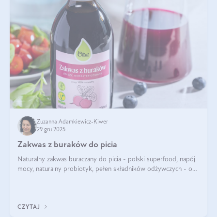
Zuzanna Adamkiewicz-Kiwer
29 gru 2025
Zakwas z buraków do picia
Naturalny zakwas buraczany do picia - polski superfood, napój
mocy, naturalny probiotyk, pełen składników odżywczych - o
zakwasie z buraka mówi się w samych superlatywach. Niektórzy
z Was usłyszeli o
CZYTAJ