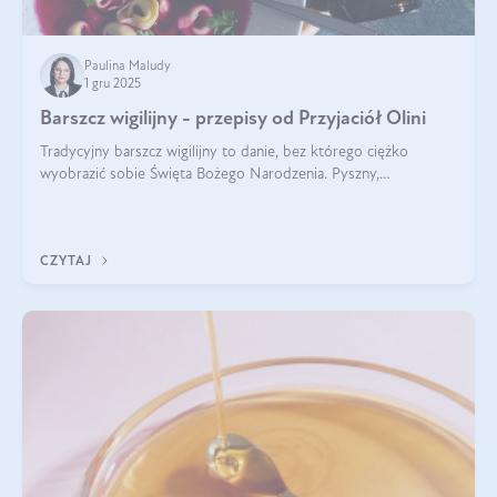
Paulina Maludy
1 gru 2025
Barszcz wigilijny - przepisy od Przyjaciół Olini
Tradycyjny barszcz wigilijny to danie, bez którego ciężko
wyobrazić sobie Święta Bożego Narodzenia. Pyszny,
aromatyczny, esencjonalny, pachnący grzybami, o pięknym
klarownym kolorze. W czym tkwi tajem
CZYTAJ