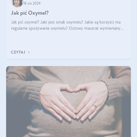
18 sie 2024
Jak pić Oxymel?
Jak pić oxymel? Jaki jest smak oxymelu? Jakie są korzyści ma
regularne spożywanie oxymelu? Octowy macerat wymieniany
był jak lek już w renesansowych farmakopeach. Obecnie wraca
do łask. Nie mogło zabr
CZYTAJ