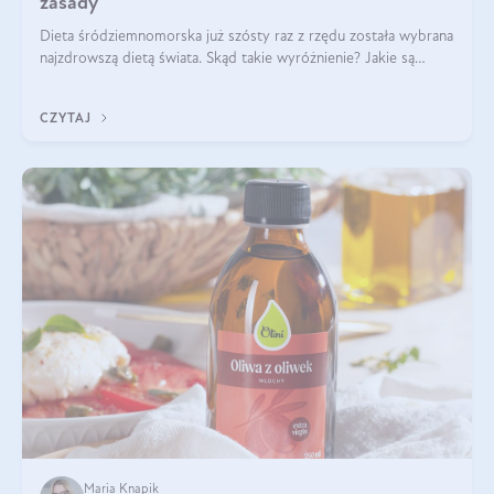
zasady
Dieta śródziemnomorska już szósty raz z rzędu została wybrana
najzdrowszą dietą świata. Skąd takie wyróżnienie? Jakie są
zalety diety śródziemnomorskiej i jak wprowadzić jej zasady w
życie? Wszystko z
CZYTAJ
Maria Knapik