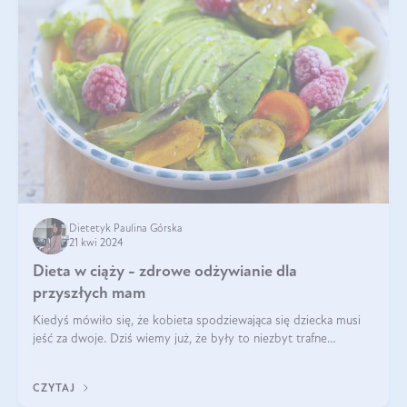
Dietetyk Paulina Górska
21 kwi 2024
Dieta w ciąży - zdrowe odżywianie dla
przyszłych mam
Kiedyś mówiło się, że kobieta spodziewająca się dziecka musi
jeść za dwoje. Dziś wiemy już, że były to niezbyt trafne
określenie. Dieta matki w ciąży powinna być zbilansowana
zgodnie z zasadą „dla d
CZYTAJ