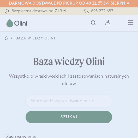
DARMOWA DOSTAWA DPD PICKUP OD 49 ZŁ 📦 3-9 SIERPNIA
Bezpieczna dostawa od 7,49 zł
693 222 687
Darmowa dostawa od 199 zł
Tłoczony zawsze na zimno
BAZA WIEDZY OLINI
Baza wiedzy Olini
Wszystko o właściwościach i zastosowaniach naturalnych
olejów
SZUKAJ
Zastosowanie: