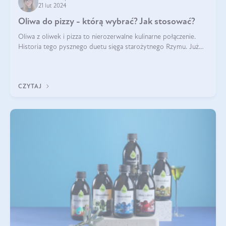
21 lut 2024
Oliwa do pizzy - którą wybrać? Jak stosować?
Oliwa z oliwek i pizza to nierozerwalne kulinarne połączenie.
Historia tego pysznego duetu sięga starożytnego Rzymu. Już
wtedy wypieki na cienkim cieście były popularnym elementem
menu, a oliwa stan
CZYTAJ