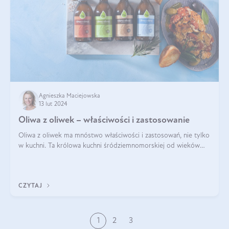
Agnieszka Maciejowska
13 lut 2024
Oliwa z oliwek – właściwości i zastosowanie
Oliwa z oliwek ma mnóstwo właściwości i zastosowań, nie tylko
w kuchni. Ta królowa kuchni śródziemnomorskiej od wieków
towarzyszy ludzkości, będąc nie tylko prozdrowotnym
uzupełnieniem diety, ale takż
CZYTAJ
1
2
3