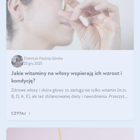
Dietetyk Paulina Górska
23 gru 2025
Jakie witaminy na włosy wspierają ich wzrost i
kondycję?
Zdrowe włosy i skóra głowy to zasługa nie tylko witamin (m.in.
B, D, A, E), ale też zbilansowanej diety i nawodnienia. Przeczytaj
nasz artykuł i dowiedz się, które składniki najskuteczniej hamują
wypadanie włosów.
CZYTAJ