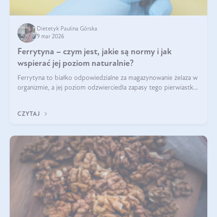
Dietetyk Paulina Górska
9 mar 2026
Ferrytyna – czym jest, jakie są normy i jak
wspierać jej poziom naturalnie?
Ferrytyna to białko odpowiedzialne za magazynowanie żelaza w
organizmie, a jej poziom odzwierciedla zapasy tego pierwiastka.
Warto dowiedzieć się więcej na jej temat, ponieważ niedobór
ferrytyny daje objawy, które mogą utrudniać codzienne
CZYTAJ
funkcjonowanie (