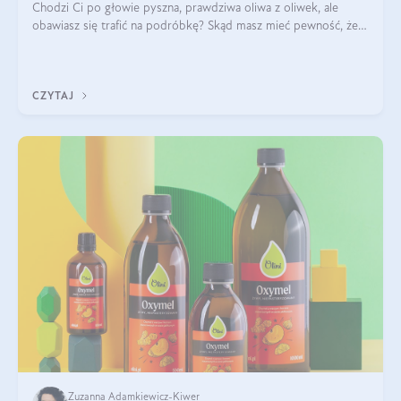
Chodzi Ci po głowie pyszna, prawdziwa oliwa z oliwek, ale
obawiasz się trafić na podróbkę? Skąd masz mieć pewność, że
produkt, który kupujesz, powstał z owoców z oliwnych gajów?
A do tego jest śwież
CZYTAJ
Zuzanna Adamkiewicz-Kiwer