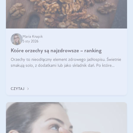
Maria Knapik
5 sty 2026
Które orzechy są najzdrowsze – ranking
Orzechy to nieodłączny element zdrowego jadłospisu. Świetnie
smakują solo, z dodatkami lub jako składnik dań. Po które
orzechy warto sięgać zamiast niezdrowej przekąski? Dowiesz
się z tego tekstu!
CZYTAJ