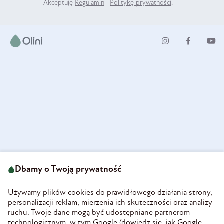
Akceptuję
Regulamin
i
Politykę prywatności
.
ul. Strzegomska 49
693 222 687
58-160 Świebodzice
Dbamy o Twoją prywatność
sklep@olini.pl
Polska
NIP 8860027066
Używamy plików cookies do prawidłowego działania strony,
REGON 890213034
personalizacji reklam, mierzenia ich skuteczności oraz analizy
ruchu. Twoje dane mogą być udostępniane partnerom
INFORMACJE
technologicznym, w tym Google (
dowiedz się, jak Google