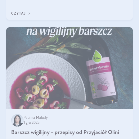
czerwonych zostało zapomniane, by w ostatnim czasie powrócić
na fali popularności na
CZYTAJ
Paulina Maludy
1 gru 2025
Barszcz wigilijny - przepisy od Przyjaciół Olini