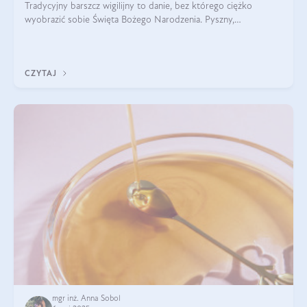
Tradycyjny barszcz wigilijny to danie, bez którego ciężko
wyobrazić sobie Święta Bożego Narodzenia. Pyszny,
aromatyczny, esencjonalny, pachnący grzybami, o pięknym
klarownym kolorze. W czym tkwi tajem
CZYTAJ
mgr inż. Anna Sobol