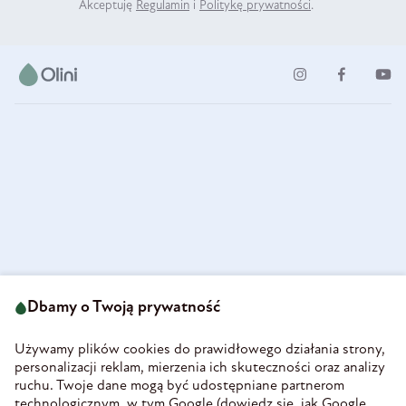
Akceptuję
Regulamin
i
Politykę prywatności
.
ul. Strzegomska 49
693 222 687
58-160 Świebodzice
Dbamy o Twoją prywatność
sklep@olini.pl
Polska
NIP 8860027066
Używamy plików cookies do prawidłowego działania strony,
REGON 890213034
personalizacji reklam, mierzenia ich skuteczności oraz analizy
ruchu. Twoje dane mogą być udostępniane partnerom
INFORMACJE
technologicznym, w tym Google (
dowiedz się, jak Google