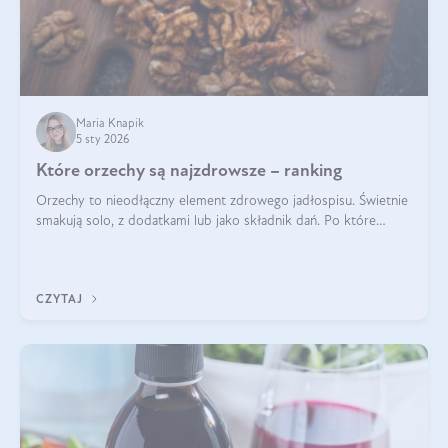
Maria Knapik
5 sty 2026
Które orzechy są najzdrowsze – ranking
Orzechy to nieodłączny element zdrowego jadłospisu. Świetnie
smakują solo, z dodatkami lub jako składnik dań. Po które
orzechy warto sięgać zamiast niezdrowej przekąski? Dowiesz
się z tego tekstu!
CZYTAJ