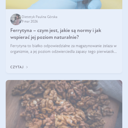
Dietetyk Paulina Górska
9 mar 2026
Ferrytyna – czym jest, jakie są normy i jak
wspierać jej poziom naturalnie?
Ferrytyna to białko odpowiedzialne za magazynowanie żelaza w
organizmie, a jej poziom odzwierciedla zapasy tego pierwiastka.
Warto dowiedzieć się więcej na jej temat, ponieważ niedobór
ferrytyny daje objawy, które mogą utrudniać codzienne
CZYTAJ
funkcjonowanie (