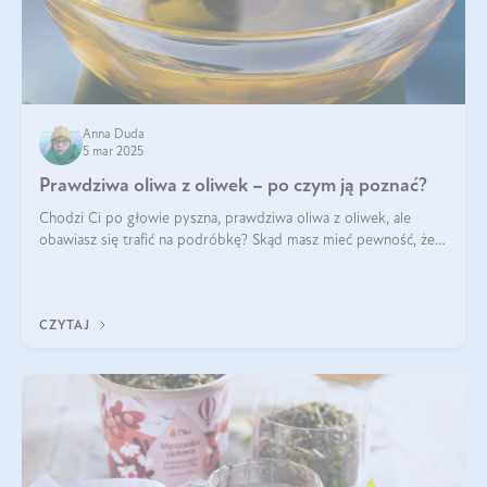
Anna Duda
5 mar 2025
Prawdziwa oliwa z oliwek – po czym ją poznać?
Chodzi Ci po głowie pyszna, prawdziwa oliwa z oliwek, ale
obawiasz się trafić na podróbkę? Skąd masz mieć pewność, że
produkt, który kupujesz, powstał z owoców z oliwnych gajów?
A do tego jest śwież
CZYTAJ