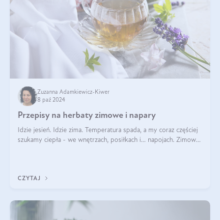
Zuzanna Adamkiewicz-Kiwer
8 paź 2024
Przepisy na herbaty zimowe i napary
Idzie jesień. Idzie zima. Temperatura spada, a my coraz częściej
szukamy ciepła - we wnętrzach, posiłkach i… napojach. Zimowe
herbaty to sposób na odporność, rozgrzewkę i ukojenie. Aby
delektować si
CZYTAJ