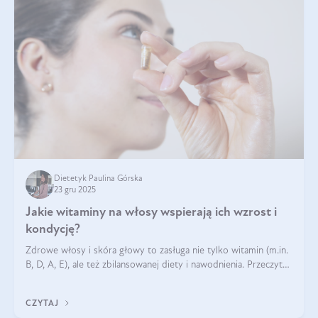
Dietetyk Paulina Górska
23 gru 2025
Jakie witaminy na włosy wspierają ich wzrost i
kondycję?
Zdrowe włosy i skóra głowy to zasługa nie tylko witamin (m.in.
B, D, A, E), ale też zbilansowanej diety i nawodnienia. Przeczytaj
nasz artykuł i dowiedz się, które składniki najskuteczniej hamują
wypadanie włosów.
CZYTAJ