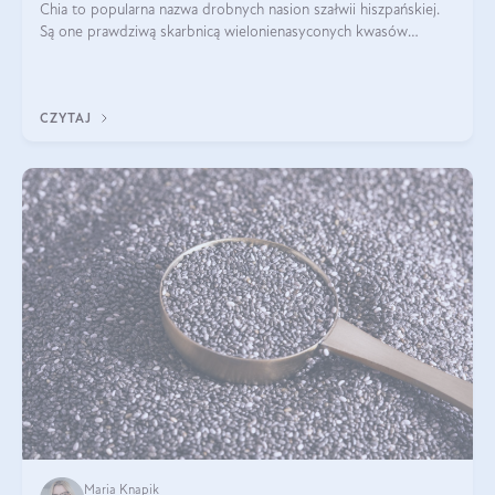
Chia to popularna nazwa drobnych nasion szałwii hiszpańskiej.
Są one prawdziwą skarbnicą wielonienasyconych kwasów
tłuszczowych, białka, witamin i minerałów. W ostatnich latach ich
stosowanie stało si
CZYTAJ
Maria Knapik