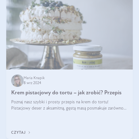
Maria Knapik
8 wrz 2024
Krem pistacjowy do tortu – jak zrobić? Przepis
Poznaj nasz szybki i prosty przepis na krem do tortu!
Pistacjowy deser z aksamitną, gęstą masą posmakuje zarówno
domownikom, jak i gościom. Dzięki niemu każdy kawałek ciasta
będzie prawdziwą ucztą dla
CZYTAJ