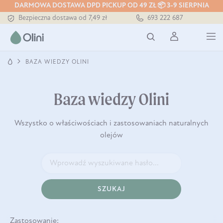
DARMOWA DOSTAWA DPD PICKUP OD 49 ZŁ 📦 3-9 SIERPNIA
Bezpieczna dostawa od 7,49 zł
693 222 687
Darmowa dostawa od 199 zł
Tłoczony zawsze na zimno
BAZA WIEDZY OLINI
Baza wiedzy Olini
Wszystko o właściwościach i zastosowaniach naturalnych
olejów
SZUKAJ
Zastosowanie: