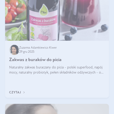
Zuzanna Adamkiewicz-Kiwer
29 gru 2025
Zakwas z buraków do picia
Naturalny zakwas buraczany do picia - polski superfood, napój
mocy, naturalny probiotyk, pełen składników odżywczych - o
zakwasie z buraka mówi się w samych superlatywach. Niektórzy
z Was usłyszeli o
CZYTAJ