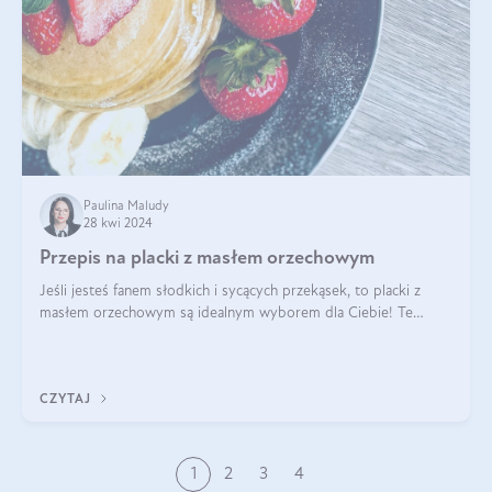
Paulina Maludy
28 kwi 2024
Przepis na placki z masłem orzechowym
Jeśli jesteś fanem słodkich i sycących przekąsek, to placki z
masłem orzechowym są idealnym wyborem dla Ciebie! Te
pyszne placuszki, idealne na śniadanie lub podwieczorek z
pewnością dostarczą Ci ener
CZYTAJ
1
2
3
4