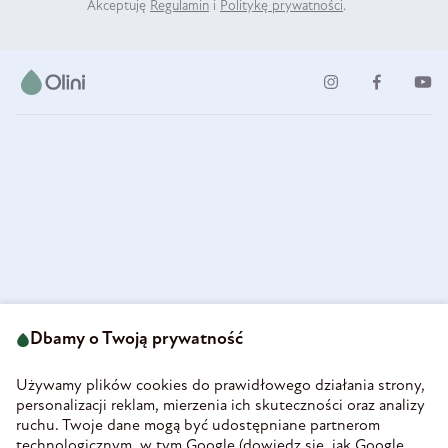
Akceptuję
Regulamin
i
Politykę prywatności
.
ul. Strzegomska 49
693 222 687
58-160 Świebodzice
Dbamy o Twoją prywatność
sklep@olini.pl
Polska
NIP 8860027066
Używamy plików cookies do prawidłowego działania strony,
REGON 890213034
personalizacji reklam, mierzenia ich skuteczności oraz analizy
ruchu. Twoje dane mogą być udostępniane partnerom
INFORMACJE
technologicznym, w tym Google (
dowiedz się, jak Google