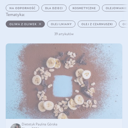
NA ODPORNOŚĆ
DLA DZIECI
KOSMETYCZNE
OLEJOWANIE
Tematyka:
OLIWA Z OLIWEK
OLEJ LNIANY
OLEJ Z CZARNUSZKI
OC
39 artykułów
Dietetyk Paulina Górska