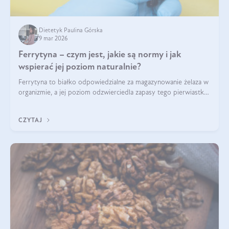
Dietetyk Paulina Górska
9 mar 2026
Ferrytyna – czym jest, jakie są normy i jak
wspierać jej poziom naturalnie?
Ferrytyna to białko odpowiedzialne za magazynowanie żelaza w
organizmie, a jej poziom odzwierciedla zapasy tego pierwiastka.
Warto dowiedzieć się więcej na jej temat, ponieważ niedobór
ferrytyny daje objawy, które mogą utrudniać codzienne
CZYTAJ
funkcjonowanie (