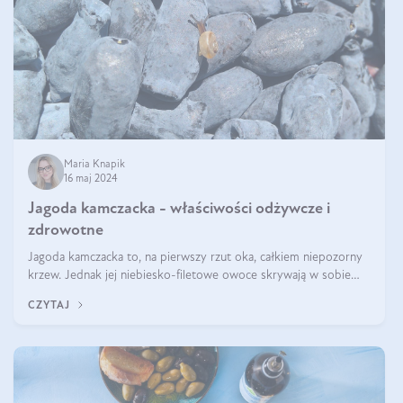
Maria Knapik
16 maj 2024
Jagoda kamczacka - właściwości odżywcze i
zdrowotne
Jagoda kamczacka to, na pierwszy rzut oka, całkiem niepozorny
krzew. Jednak jej niebiesko-filetowe owoce skrywają w sobie
wiele dobra. Jakie właściwości ma jagoda kamczacka? Poznasz je
CZYTAJ
w tym wpisie!