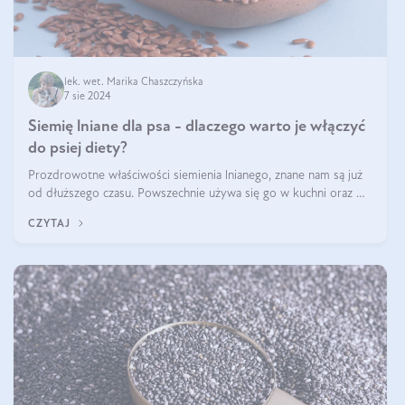
lek. wet. Marika Chaszczyńska
7 sie 2024
Siemię lniane dla psa - dlaczego warto je włączyć
do psiej diety?
Prozdrowotne właściwości siemienia lnianego, znane nam są już
od dłuższego czasu. Powszechnie używa się go w kuchni oraz w
produktach kosmetycznych dla ludzi. Mało osób wie, że te same
CZYTAJ
właściwości odn