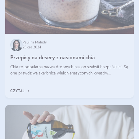
Paulina Maludy
23 cze 2024
Przepisy na desery z nasionami chia
Chia to popularna nazwa drobnych nasion szałwii hiszpańskiej. Są
one prawdziwą skarbnicą wielonienasyconych kwasów
tłuszczowych, białka, witamin i minerałów. W ostatnich latach ich
stosowanie stało si
CZYTAJ