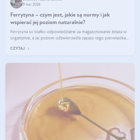
9 mar 2026
Ferrytyna – czym jest, jakie są normy i jak
wspierać jej poziom naturalnie?
Ferrytyna to białko odpowiedzialne za magazynowanie żelaza w
organizmie, a jej poziom odzwierciedla zapasy tego pierwiastka.
Warto dowiedzieć się więcej na jej temat, ponieważ niedobór
CZYTAJ
ferrytyny daje objawy, które mogą utrudniać codzienne
funkcjonowanie (