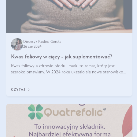
Dietetyk Paulina Górska
26 cze 2024
Kwas foliowy w ciąży - jak suplementować?
Kwas foliowy a zdrowie płodu i matki to temat, który jest
szeroko omawiany. W 2024 roku ukazało się nowe stanowisko
Polskiego Towarzystwa Ginekologów i Położników (PTGiP)
dotyczące stosowania kwasu
CZYTAJ