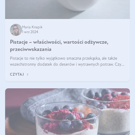
Maria Knapik
1 wrz 2024
Pistacje – właściwości, wartości odżywcze,
przeciwwskazania
Pistacje to nie tylko wyjątkowo smaczna przekąska, ale także
wszechstronny dodatek do deserów i wytrawnych potraw. Czy
pistacje są zdrowe? Jakie są ich właściwości? Gdzie rosną i czy
CZYTAJ
każdy może się ni