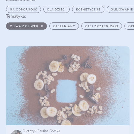
NA ODPORNOŚĆ
DLA DZIECI
KOSMETYCZNE
OLEJOWANIE
Tematyka:
OLIWA Z OLIWEK
OLEJ LNIANY
OLEJ Z CZARNUSZKI
OC
Dietetyk Paulina Górska