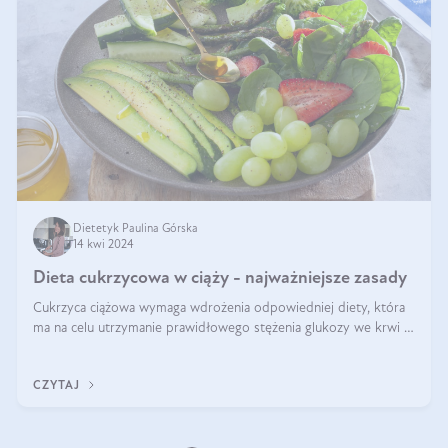
Dietetyk Paulina Górska
14 kwi 2024
Dieta cukrzycowa w ciąży - najważniejsze zasady
Cukrzyca ciążowa wymaga wdrożenia odpowiedniej diety, która
ma na celu utrzymanie prawidłowego stężenia glukozy we krwi i
zapobieganie skutkom cukrzycy ciążowej. Pytanie, jak powinna
wyglądać taka d
CZYTAJ