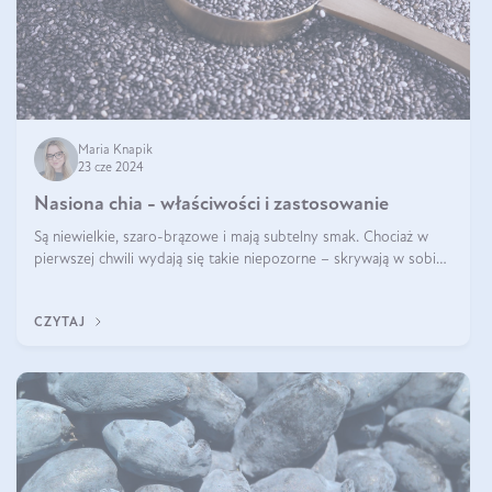
Maria Knapik
23 cze 2024
Nasiona chia - właściwości i zastosowanie
Są niewielkie, szaro-brązowe i mają subtelny smak. Chociaż w
pierwszej chwili wydają się takie niepozorne – skrywają w sobie
wiele cennych właściwości. Nasion chia nie brakuje w dietach
celebrytów, sp
CZYTAJ