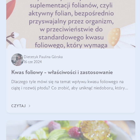
Dietetyk Paulina Górska
16 cze 2024
Kwas foliowy - właściwości i zastosowanie
Dlaczego tyle mówi się na temat wpływu kwasu foliowego na
ciążę i rozwój płodu? Co zrobić, aby uniknąć niedoboru, który
może mieć negatywny wpływ zarówno na organizm kobiety, jak i
jej nienarodzoneg
CZYTAJ