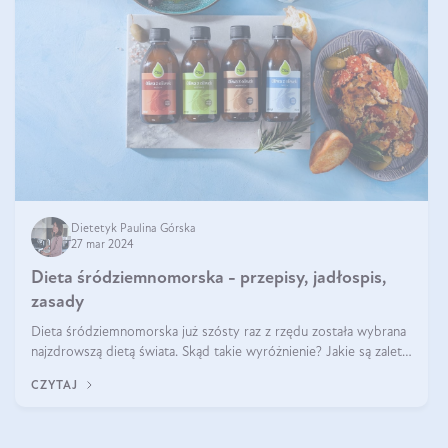
Dietetyk Paulina Górska
27 mar 2024
Dieta śródziemnomorska - przepisy, jadłospis,
zasady
Dieta śródziemnomorska już szósty raz z rzędu została wybrana
najzdrowszą dietą świata. Skąd takie wyróżnienie? Jakie są zalety
diety śródziemnomorskiej i jak wprowadzić jej zasady w życie?
CZYTAJ
Wszystko z