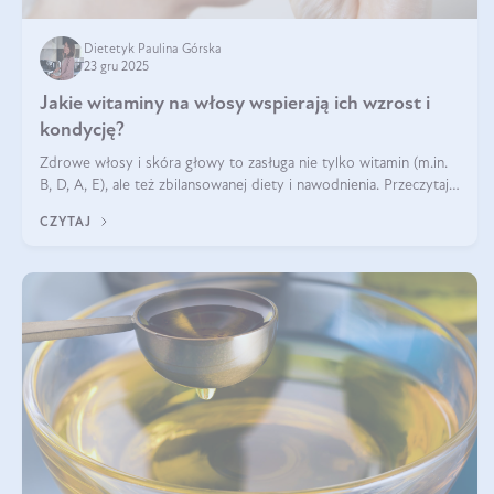
Dietetyk Paulina Górska
23 gru 2025
Jakie witaminy na włosy wspierają ich wzrost i
kondycję?
Zdrowe włosy i skóra głowy to zasługa nie tylko witamin (m.in.
B, D, A, E), ale też zbilansowanej diety i nawodnienia. Przeczytaj
nasz artykuł i dowiedz się, które składniki najskuteczniej hamują
CZYTAJ
wypadanie włosów.