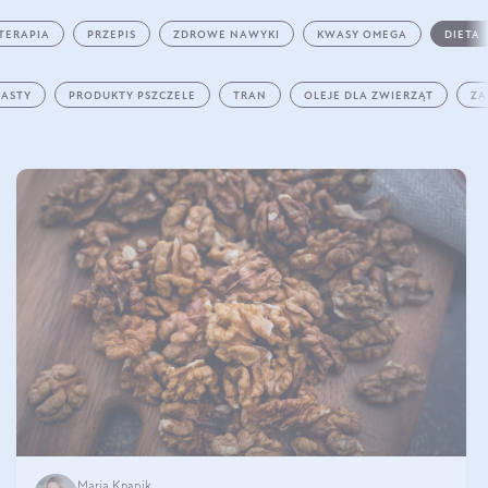
TERAPIA
PRZEPIS
ZDROWE NAWYKI
KWASY OMEGA
DIETA
PASTY
PRODUKTY PSZCZELE
TRAN
OLEJE DLA ZWIERZĄT
ZA
Maria Knapik