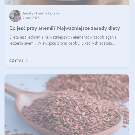
Dietetyk Paulina Górska
12 mar 2025
Co jeść przy anemii? Najważniejsze zasady diety
Dieta jest jednym z najważniejszych elementów zapobiegania i
leczenia anemii. W związku z tym osoby, u których została
zdiagnozowana, powinny wiedzieć, jakie produkty włączyć do
diety, a których lep
CZYTAJ