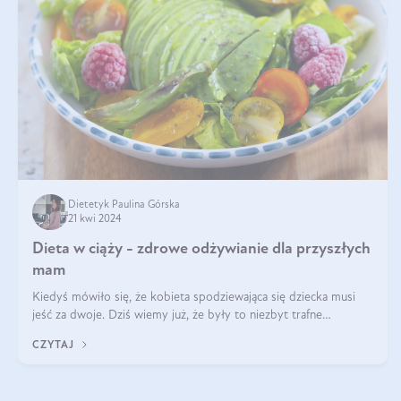
Dietetyk Paulina Górska
21 kwi 2024
Dieta w ciąży - zdrowe odżywianie dla przyszłych
mam
Kiedyś mówiło się, że kobieta spodziewająca się dziecka musi
jeść za dwoje. Dziś wiemy już, że były to niezbyt trafne
określenie. Dieta matki w ciąży powinna być zbilansowana
CZYTAJ
zgodnie z zasadą „dla d