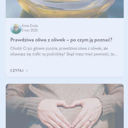
Anna Duda
5 mar 2025
Prawdziwa oliwa z oliwek – po czym ją poznać?
Chodzi Ci po głowie pyszna, prawdziwa oliwa z oliwek, ale
obawiasz się trafić na podróbkę? Skąd masz mieć pewność, że
produkt, który kupujesz, powstał z owoców z oliwnych gajów?
A do tego jest śwież
CZYTAJ