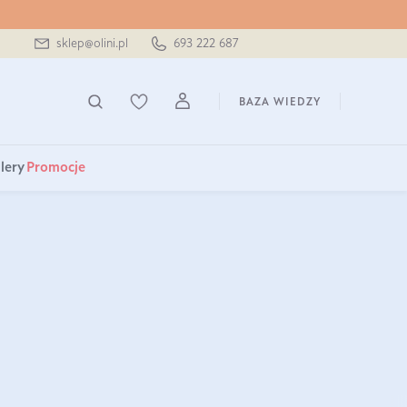
sklep@olini.pl
693 222 687
BAZA WIEDZY
lery
Promocje