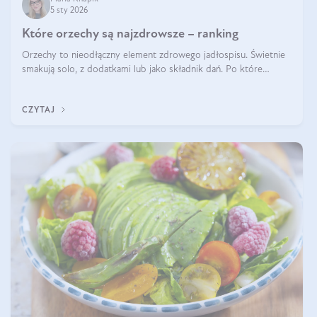
5 sty 2026
Które orzechy są najzdrowsze – ranking
Orzechy to nieodłączny element zdrowego jadłospisu. Świetnie
smakują solo, z dodatkami lub jako składnik dań. Po które
orzechy warto sięgać zamiast niezdrowej przekąski? Dowiesz się
z tego tekstu!
CZYTAJ