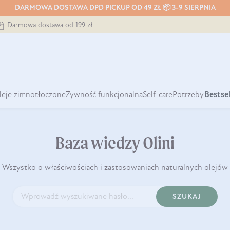
DARMOWA DOSTAWA DPD PICKUP OD 49 ZŁ 📦 3-9 SIERPNIA
Darmowa dostawa od 199 zł
leje zimnotłoczone
Żywność funkcjonalna
Self-care
Potrzeby
Bestsel
Baza wiedzy Olini
Wszystko o właściwościach i zastosowaniach naturalnych olejów
SZUKAJ