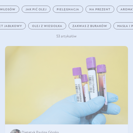
 WŁOSÓW
JAK PIĆ OLEJ
PIELĘGNACJA
NA PREZENT
AROMA
ET JABŁKOWY
OLEJ Z WIESIOŁKA
ZAKWAS Z BURAKÓW
MASŁA I 
53 artykułów
Dietetyk Paulina Górska