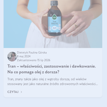
Dietetyk Paulina Górska
8 maj 2024
Zaktualizowano 15 lip 2026
Tran – właściwości, zastosowanie i dawkowanie.
Na co pomaga olej z dorsza?
Tran, znany także jako olej z wątroby dorsza, od wieków
stosowany jest jako naturalne źródło zdrowotnych właściwości.
Bogactwo składników odżywczych zawartych sprawia, że jest on
CZYTAJ
niezastąpiony dla utr