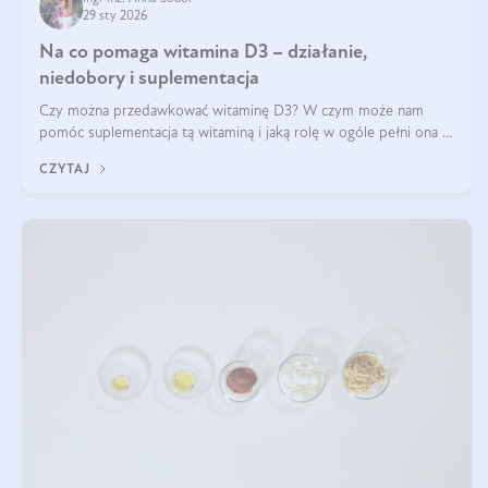
29 sty 2026
Na co pomaga witamina D3 – działanie,
niedobory i suplementacja
Czy można przedawkować witaminę D3? W czym może nam
pomóc suplementacja tą witaminą i jaką rolę w ogóle pełni ona w
naszym ciele? Powszechnie wiadomo, że jej przyjmowanie
CZYTAJ
zalecane jest jesienią i zimą, ale czy wiesz, dlaczego warto to
robić?