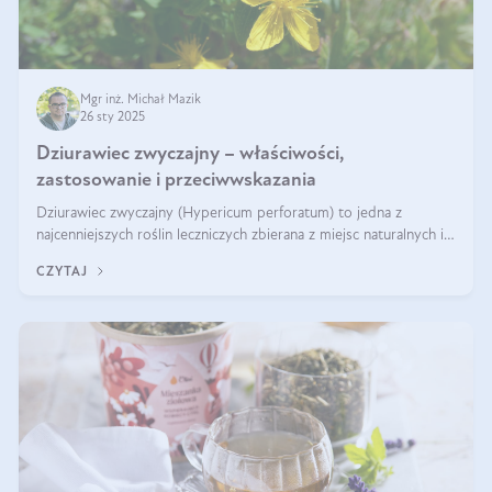
Mgr inż. Michał Mazik
26 sty 2025
Dziurawiec zwyczajny – właściwości,
zastosowanie i przeciwwskazania
Dziurawiec zwyczajny (Hypericum perforatum) to jedna z
najcenniejszych roślin leczniczych zbierana z miejsc naturalnych i
rozpowszechniona w uprawie. Człowiek korzysta od niej od
CZYTAJ
tysięcy lat. Była zal