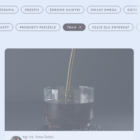
TERAPIA
PRZEPIS
ZDROWE NAWYKI
KWASY OMEGA
DIETA
PASTY
PRODUKTY PSZCZELE
TRAN
OLEJE DLA ZWIERZĄT
mgr inż. Anna Sobol