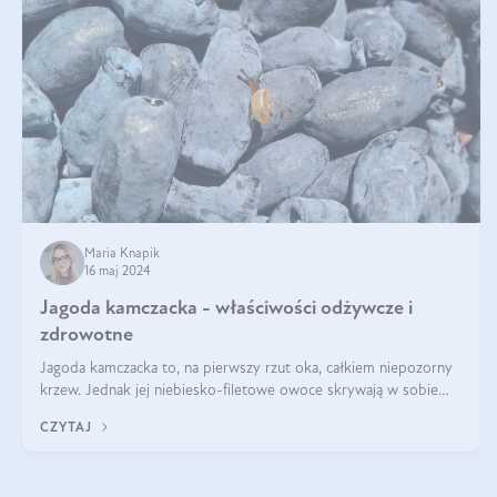
Maria Knapik
16 maj 2024
Jagoda kamczacka - właściwości odżywcze i
zdrowotne
Jagoda kamczacka to, na pierwszy rzut oka, całkiem niepozorny
krzew. Jednak jej niebiesko-filetowe owoce skrywają w sobie
wiele dobra. Jakie właściwości ma jagoda kamczacka? Poznasz je
CZYTAJ
w tym wpisie!