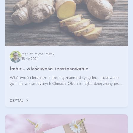
Mgr inż. Michał Mazik
18 sie 2024
Imbir - właściwości i zastosowanie
Właściwości lecznicze imbiru są znane od tysiącleci, stosowano
go m.in. w starożytnych Chinach. Obecnie najbardziej znany jest
pozytywny wpływ imbiru na infekcje oraz na poprawę
odporności. Na tym k
CZYTAJ