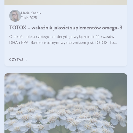
Maria Knapik
11 sie 2025
TOTOX – wskaźnik jakości suplementów omega-3
O jakości oleju rybiego nie decyduje wyłącznie ilość kwasów
DHA i EPA. Bardzo istotnym wyznacznikiem jest TOTOX. To
wskaźnik, który pokazuje skuteczność, świeżość oraz
bezpieczeństwo suplementu?
CZYTAJ