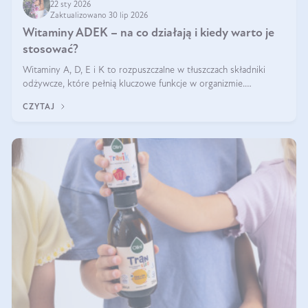
22 sty 2026
Zaktualizowano 30 lip 2026
Witaminy ADEK – na co działają i kiedy warto je
stosować?
Witaminy A, D, E i K to rozpuszczalne w tłuszczach składniki
odżywcze, które pełnią kluczowe funkcje w organizmie.
Wspierają zdrowie skóry i wzroku, odporność, prawidłową
CZYTAJ
krzepliwość krwi oraz mineralizację kości.