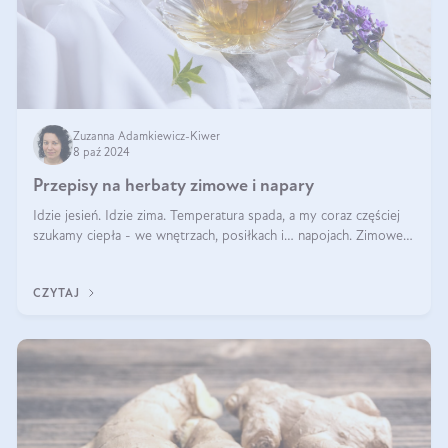
Zuzanna Adamkiewicz-Kiwer
8 paź 2024
Przepisy na herbaty zimowe i napary
Idzie jesień. Idzie zima. Temperatura spada, a my coraz częściej
szukamy ciepła - we wnętrzach, posiłkach i… napojach. Zimowe
herbaty to sposób na odporność, rozgrzewkę i ukojenie. Aby
delektować si
CZYTAJ