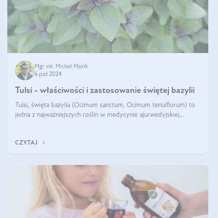
Mgr inż. Michał Mazik
6 paź 2024
Tulsi - właściwości i zastosowanie świętej bazylii
Tulsi, święta bazylia (Ocimum sanctum, Ocimum tenuiflorum) to
jedna z najważniejszych roślin w medycynie ajurwedyjskiej
wykorzystywana w celach leczniczych od kilku tysięcy lat. Jest
traktowana jako
CZYTAJ