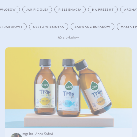
 WŁOSÓW
JAK PIĆ OLEJ
PIELĘGNACJA
NA PREZENT
AROMA
ET JABŁKOWY
OLEJ Z WIESIOŁKA
ZAKWAS Z BURAKÓW
MASŁA I 
65 artykułów
mgr inż. Anna Sobol