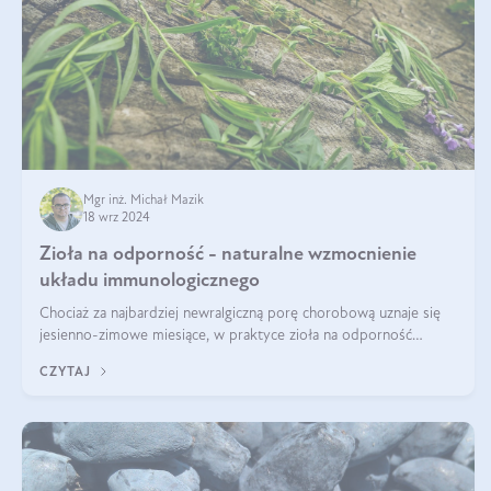
Mgr inż. Michał Mazik
18 wrz 2024
Zioła na odporność - naturalne wzmocnienie
układu immunologicznego
Chociaż za najbardziej newralgiczną porę chorobową uznaje się
jesienno-zimowe miesiące, w praktyce zioła na odporność
organizmu należy traktować jako całoroczne wsparcie. Dopiero
CZYTAJ
regularność w połąc