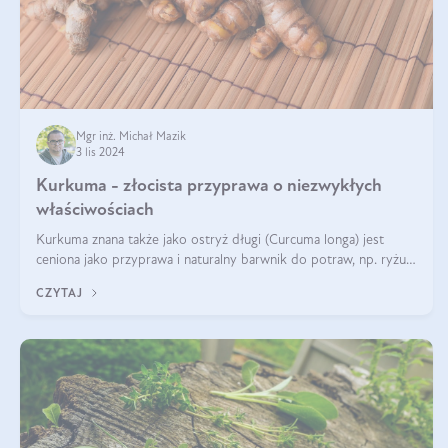
Mgr inż. Michał Mazik
3 lis 2024
Kurkuma - złocista przyprawa o niezwykłych
właściwościach
Kurkuma znana także jako ostryż długi (Curcuma longa) jest
ceniona jako przyprawa i naturalny barwnik do potraw, np. ryżu
czy makaronu. Nie można jednakże zapominać, że regularne
CZYTAJ
korzystanie z niej,