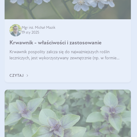
Mgr inż. Michał Mazik
19 sty 2025
Krwawnik - właściwości i zastosowanie
Krwawnik pospolity zalicza się do najważniejszych roślin
leczniczych, jest wykorzystywany zewnętrznie (np. w formie
okładów) i wewnętrznie (w postaci naparów). Ma zastosowanie
również w kosmetyce. J
CZYTAJ