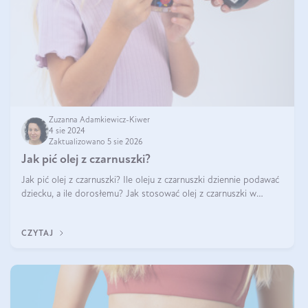
Zuzanna Adamkiewicz-Kiwer
4 sie 2024
Zaktualizowano 5 sie 2026
Jak pić olej z czarnuszki?
Jak pić olej z czarnuszki? Ile oleju z czarnuszki dziennie podawać
dziecku, a ile dorosłemu? Jak stosować olej z czarnuszki w
pielęgnacji? Jak powinno wyglądać dawkowanie oleju z
czarnuszki? Kto nie p
CZYTAJ