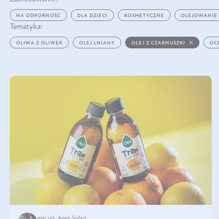
NA ODPORNOŚĆ
DLA DZIECI
KOSMETYCZNE
OLEJOWANIE
Tematyka:
OLIWA Z OLIWEK
OLEJ LNIANY
OLEJ Z CZARNUSZKI
OC
mgr inż. Anna Sobol