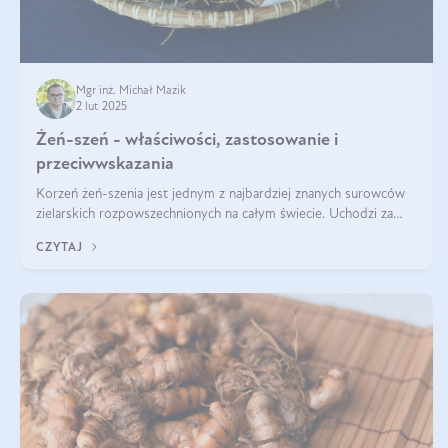
Mgr inż. Michał Mazik
2 lut 2025
Żeń-szeń - właściwości, zastosowanie i
przeciwwskazania
Korzeń żeń-szenia jest jednym z najbardziej znanych surowców
zielarskich rozpowszechnionych na całym świecie. Uchodzi za
„wszechlek”, jednakże najczęściej korzysta się z niego dla
CZYTAJ
poprawy koncentracji