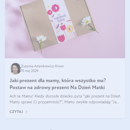
Zuzanna Adamkiewicz-Kiwer
15 maj 2024
Jaki prezent dla mamy, która wszystko ma?
Postaw na zdrowy prezent Na Dzień Matki
Ach te Mamy! Kiedy dorosłe dziecko pyta “jaki prezent na Dzień
Mamy sprawi Ci przyjemność?”, Mamy zwykle odpowiadają ”Ja
już wszystko mam!”. Co roku to samo. Jak więc wybrać zdrowy
CZYTAJ
prezent na Dzień Ma