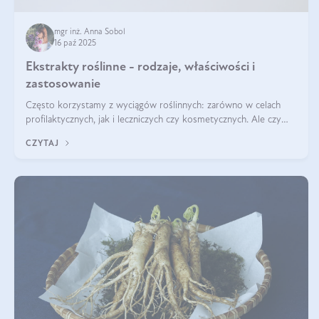
mgr inż. Anna Sobol
16 paź 2025
Ekstrakty roślinne - rodzaje, właściwości i
zastosowanie
Często korzystamy z wyciągów roślinnych: zarówno w celach
profilaktycznych, jak i leczniczych czy kosmetycznych. Ale czy
zastanawialiście się, na czym polega cały proces wydobywania
CZYTAJ
tych substancji z roślin?