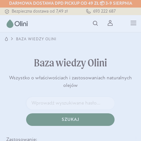
DARMOWA DOSTAWA DPD PICKUP OD 49 ZŁ 📦 3-9 SIERPNIA
Bezpieczna dostawa od 7,49 zł
693 222 687
Darmowa dostawa od 199 zł
Tłoczony zawsze na zimno
BAZA WIEDZY OLINI
Baza wiedzy Olini
Wszystko o właściwościach i zastosowaniach naturalnych
olejów
SZUKAJ
Zastosowanie: