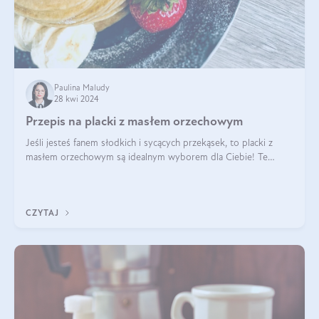
Paulina Maludy
28 kwi 2024
Przepis na placki z masłem orzechowym
Jeśli jesteś fanem słodkich i sycących przekąsek, to placki z
masłem orzechowym są idealnym wyborem dla Ciebie! Te
pyszne placuszki, idealne na śniadanie lub podwieczorek z
pewnością dostarczą Ci ener
CZYTAJ