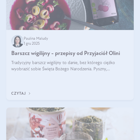
Paulina Maludy
1 gru 2025
Barszcz wigilijny - przepisy od Przyjaciół Olini
Tradycyjny barszcz wigilijny to danie, bez którego ciężko
wyobrazić sobie Święta Bożego Narodzenia. Pyszny,
aromatyczny, esencjonalny, pachnący grzybami, o pięknym
klarownym kolorze. W czym tkwi tajem
CZYTAJ