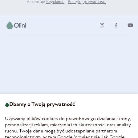
Akceptuję
Regulamin
i
Politykę prywatności
.
ul. Strzegomska 49
693 222 687
58-160 Świebodzice
Dbamy o Twoją prywatność
sklep@olini.pl
Polska
NIP 8860027066
Używamy plików cookies do prawidłowego działania strony,
REGON 890213034
personalizacji reklam, mierzenia ich skuteczności oraz analizy
ruchu. Twoje dane mogą być udostępniane partnerom
INFORMACJE
technologicznym, w tym Google (
dowiedz się, jak Google