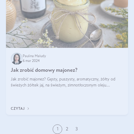
Paulina Maludy
6 mar 2024
Jak zrobić domowy majonez?
Jak zrobić majonez? Gęsty, puszysty, aromatyczny, żółty od
świeżych żółtek jaj, na świeżym, zimnotłoczonym oleju.
Najlepszy! Tutaj podrzucamy wam przepisy na majonez
domowy, w kilku (nawet dość zaskak
CZYTAJ
1
2
3