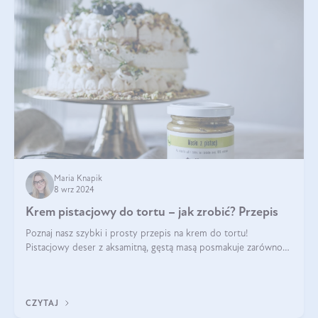
Maria Knapik
8 wrz 2024
Krem pistacjowy do tortu – jak zrobić? Przepis
Poznaj nasz szybki i prosty przepis na krem do tortu!
Pistacjowy deser z aksamitną, gęstą masą posmakuje zarówno
domownikom, jak i gościom. Dzięki niemu każdy kawałek ciasta
będzie prawdziwą ucztą dla
CZYTAJ