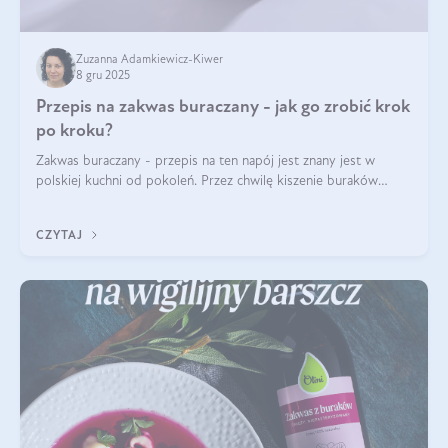
Zuzanna Adamkiewicz-Kiwer
8 gru 2025
Przepis na zakwas buraczany - jak go zrobić krok
po kroku?
Zakwas buraczany - przepis na ten napój jest znany jest w
polskiej kuchni od pokoleń. Przez chwilę kiszenie buraków
czerwonych zostało zapomniane, by w ostatnim czasie powrócić
na fali popularności na
CZYTAJ