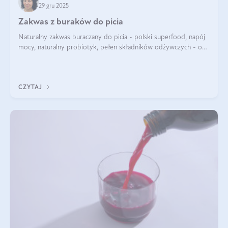
29 gru 2025
Zakwas z buraków do picia
Naturalny zakwas buraczany do picia - polski superfood, napój
mocy, naturalny probiotyk, pełen składników odżywczych - o
zakwasie z buraka mówi się w samych superlatywach. Niektórzy
z Was usłyszeli o
CZYTAJ