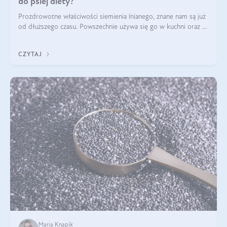
do psiej diety?
Prozdrowotne właściwości siemienia lnianego, znane nam są już
od dłuższego czasu. Powszechnie używa się go w kuchni oraz w
produktach kosmetycznych dla ludzi. Mało osób wie, że te
same właściwości odn
CZYTAJ
Maria Knapik