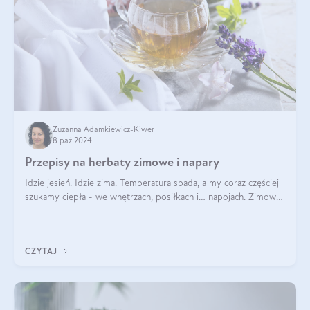
Zuzanna Adamkiewicz-Kiwer
8 paź 2024
Przepisy na herbaty zimowe i napary
Idzie jesień. Idzie zima. Temperatura spada, a my coraz częściej
szukamy ciepła - we wnętrzach, posiłkach i… napojach. Zimowe
herbaty to sposób na odporność, rozgrzewkę i ukojenie. Aby
delektować si
CZYTAJ