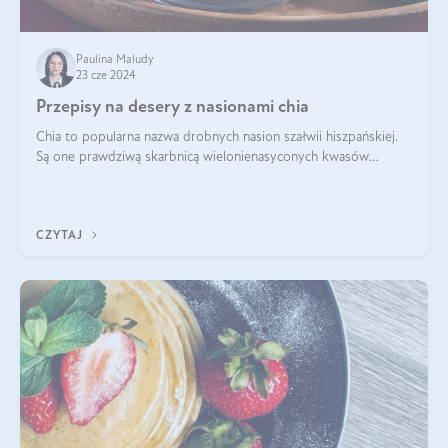
Paulina Maludy
23 cze 2024
Przepisy na desery z nasionami chia
Chia to popularna nazwa drobnych nasion szałwii hiszpańskiej.
Są one prawdziwą skarbnicą wielonienasyconych kwasów
tłuszczowych, białka, witamin i minerałów. W ostatnich latach ich
stosowanie stało si
CZYTAJ