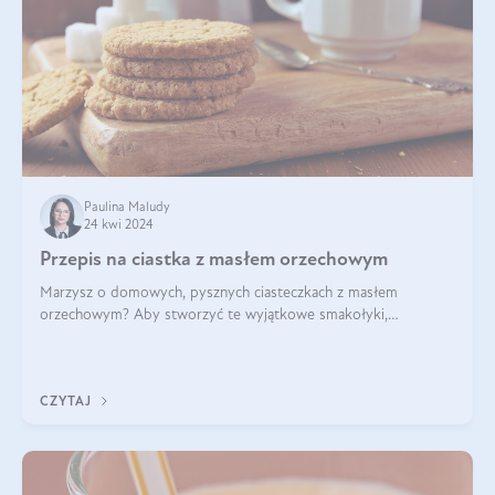
Paulina Maludy
24 kwi 2024
Przepis na ciastka z masłem orzechowym
Marzysz o domowych, pysznych ciasteczkach z masłem
orzechowym? Aby stworzyć te wyjątkowe smakołyki,
potrzebujesz kilku prostych składników takich jak masło
orzechowe, jajko, kawałki orzechów, mąka psz
CZYTAJ