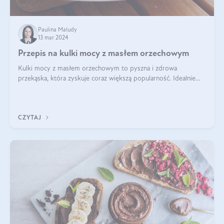
Paulina Maludy
13 mar 2024
Przepis na kulki mocy z masłem orzechowym
Kulki mocy z masłem orzechowym to pyszna i zdrowa
przekąska, która zyskuje coraz większą popularność. Idealnie
sprawdza się jako energetyczny dodatek do diety czy zdrowe
słodycze. Czym są te pyszne ku
CZYTAJ