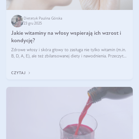
Dietetyk Paulina Górska
23 gru 2025
Jakie witaminy na włosy wspierają ich wzrost i
kondycję?
Zdrowe włosy i skóra głowy to zasługa nie tylko witamin (m.in.
B, D, A, E), ale też zbilansowanej diety i nawodnienia. Przeczytaj
nasz artykuł i dowiedz się, które składniki najskuteczniej hamują
wypadanie włosów.
CZYTAJ