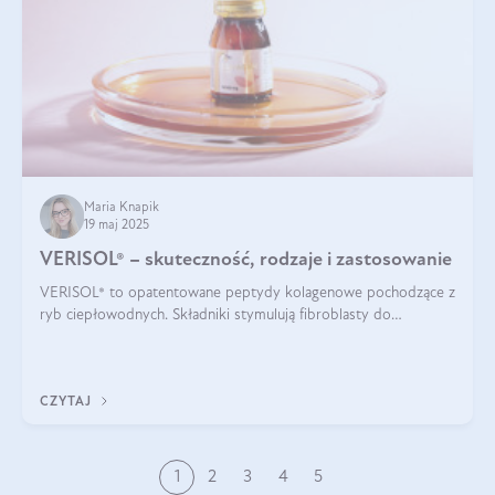
Maria Knapik
19 maj 2025
VERISOL® – skuteczność, rodzaje i zastosowanie
VERISOL® to opatentowane peptydy kolagenowe pochodzące z
ryb ciepłowodnych. Składniki stymulują fibroblasty do
produkcji kolagenu i elastyny w skórze. Kolagen VERISOL®
zapewnia wysoką biodostępność i umożliwia skuteczne dotarcie
do komórek skóry.
CZYTAJ
1
2
3
4
5