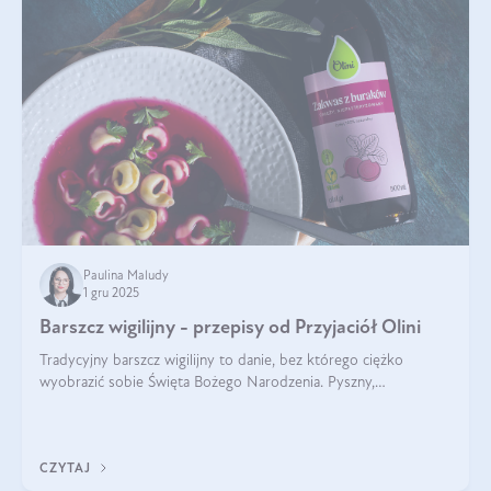
Paulina Maludy
1 gru 2025
Barszcz wigilijny - przepisy od Przyjaciół Olini
Tradycyjny barszcz wigilijny to danie, bez którego ciężko
wyobrazić sobie Święta Bożego Narodzenia. Pyszny,
aromatyczny, esencjonalny, pachnący grzybami, o pięknym
klarownym kolorze. W czym tkwi tajem
CZYTAJ