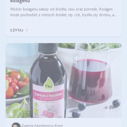
kolagenu
Wybór kolagenu zależy od źródła, celu oraz potrzeb. Kolagen
może pochodzić z różnych źródeł, np. ryb, bydła czy drobiu, a
każdy typ ma swoje unikatowe właściwości. Dla skóry najlepiej
sprawdza się kolagen rybi, a dla wspierania stawów — kolagen
CZYTAJ
bydlęcy.
Zuzanna Adamkiewicz-Kiwer