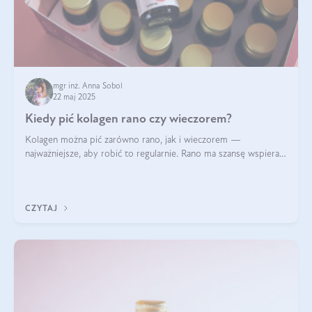
mgr inż. Anna Sobol
22 maj 2025
Kiedy pić kolagen rano czy wieczorem?
Kolagen można pić zarówno rano, jak i wieczorem —
najważniejsze, aby robić to regularnie. Rano ma szansę wspierać
energię i metabolizm, a wieczorem regenerację organizmu
podczas snu.
CZYTAJ