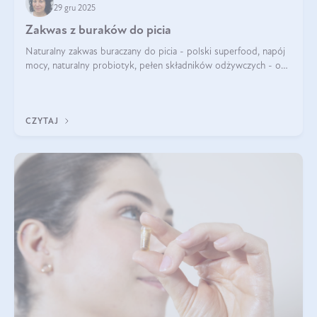
29 gru 2025
Zakwas z buraków do picia
Naturalny zakwas buraczany do picia - polski superfood, napój
mocy, naturalny probiotyk, pełen składników odżywczych - o
zakwasie z buraka mówi się w samych superlatywach. Niektórzy
z Was usłyszeli o
CZYTAJ