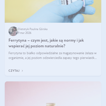
Dietetyk Paulina Górska
9 mar 2026
Ferrytyna – czym jest, jakie są normy i jak
wspierać jej poziom naturalnie?
Ferrytyna to białko odpowiedzialne za magazynowanie żelaza w
organizmie, a jej poziom odzwierciedla zapasy tego pierwiastka.
Warto dowiedzieć się więcej na jej temat, ponieważ niedobór
ferrytyny daje objawy, które mogą utrudniać codzienne
CZYTAJ
funkcjonowanie (