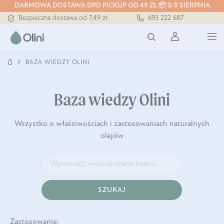
DARMOWA DOSTAWA DPD PICKUP OD 49 ZŁ 📦 3-9 SIERPNIA
Bezpieczna dostawa od 7,49 zł
693 222 687
Darmowa dostawa od 199 zł
Tłoczony zawsze na zimno
BAZA WIEDZY OLINI
Baza wiedzy Olini
Wszystko o właściwościach i zastosowaniach naturalnych
olejów
SZUKAJ
Zastosowanie: