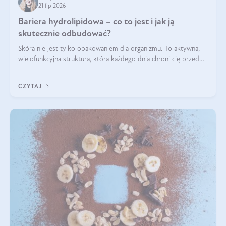
21 lip 2026
Bariera hydrolipidowa – co to jest i jak ją
skutecznie odbudować?
Skóra nie jest tylko opakowaniem dla organizmu. To aktywna,
wielofunkcyjna struktura, która każdego dnia chroni cię przed
utratą wody, wahaniami temperatury i czynnikami
środowiskowymi. Jednym z jej kluczowych elementów jest
CZYTAJ
bariera hydrolipidowa.