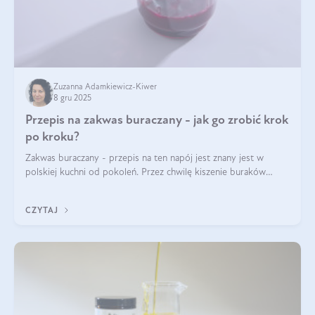
Zuzanna Adamkiewicz-Kiwer
8 gru 2025
Przepis na zakwas buraczany - jak go zrobić krok
po kroku?
Zakwas buraczany - przepis na ten napój jest znany jest w
polskiej kuchni od pokoleń. Przez chwilę kiszenie buraków
czerwonych zostało zapomniane, by w ostatnim czasie powrócić
na fali popularności na
CZYTAJ