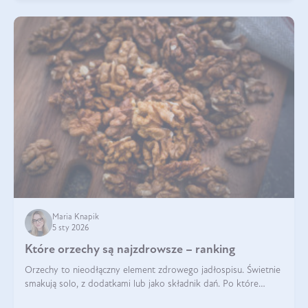
Maria Knapik
5 sty 2026
Które orzechy są najzdrowsze – ranking
Orzechy to nieodłączny element zdrowego jadłospisu. Świetnie
smakują solo, z dodatkami lub jako składnik dań. Po które
orzechy warto sięgać zamiast niezdrowej przekąski? Dowiesz