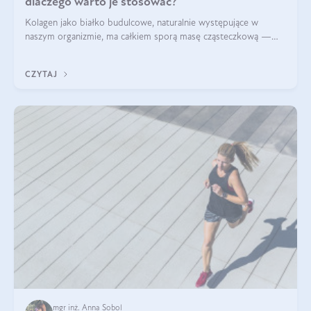
dlaczego warto je stosować?
Kolagen jako białko budulcowe, naturalnie występujące w
naszym organizmie, ma całkiem sporą masę cząsteczkową —
nawet do 300 kDa. Jeśli chcielibyśmy suplementować go w tej
formie, byłby trudno strawialny. Aby był lepiej przyswajalny i
CZYTAJ
bardziej biodostępny
mgr inż. Anna Sobol