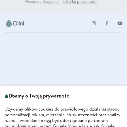
Akceptuję
Regulamin
i
Politykę prywatności
.
ul. Strzegomska 49
693 222 687
58-160 Świebodzice
Dbamy o Twoją prywatność
sklep@olini.pl
Polska
NIP 8860027066
Używamy plików cookies do prawidłowego działania strony,
REGON 890213034
personalizacji reklam, mierzenia ich skuteczności oraz analizy
ruchu. Twoje dane mogą być udostępniane partnerom
INFORMACJE
technologicznym, w tym Google (
dowiedz się, jak Google