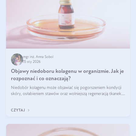
mgr inż. Anna Sobol
15 sty 2026
Objawy niedoboru kolagenu w organizmie. Jak je
rozpoznać i co oznaczają?
Niedobór kolagenu może objawiać się pogorszeniem kondycji
skóry, osłabieniem stawów oraz wolniejszą regeneracją tkanek.
Do najczęstszych sygnałów należą utrata jędrności i
elastyczności skóry, bóle stawów, łamliwość paznokci oraz
CZYTAJ
osłabienie włosów.