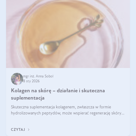
mgr inż. Anna Sobol
8 sty 2026
Kolagen na skórę – działanie i skuteczna
suplementacja
Skuteczna suplementacja kolagenem, zwłaszcza w formie
hydrolizowanych peptydów, może wspierać regenerację skóry i
poprawiać jej wygląd, jeśli jest połączona z odpowiednią dietą i
regularnością stosowania.
CZYTAJ