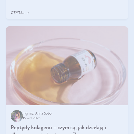
wewnątrz — to solidna podstawa do tego, by nasz wygląd
zewnętrzny prezentował się zdrowo i atrakcyjnie. Stosowanie
CZYTAJ
wysokiej jakości suplem
mgr inż. Anna Sobol
15 wrz 2025
Peptydy kolagenu – czym są, jak działają i