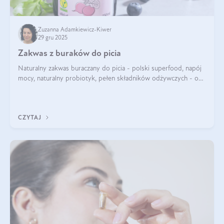
Zuzanna Adamkiewicz-Kiwer
29 gru 2025
Zakwas z buraków do picia
Naturalny zakwas buraczany do picia - polski superfood, napój
mocy, naturalny probiotyk, pełen składników odżywczych - o
zakwasie z buraka mówi się w samych superlatywach. Niektórzy
z Was usłyszeli o
CZYTAJ