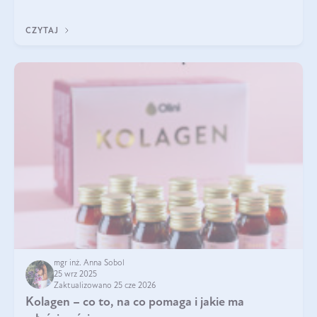
klarownym kolorze. W czym tkwi tajem
CZYTAJ
mgr inż. Anna Sobol
25 wrz 2025
Zaktualizowano 25 cze 2026
Kolagen – co to, na co pomaga i jakie ma