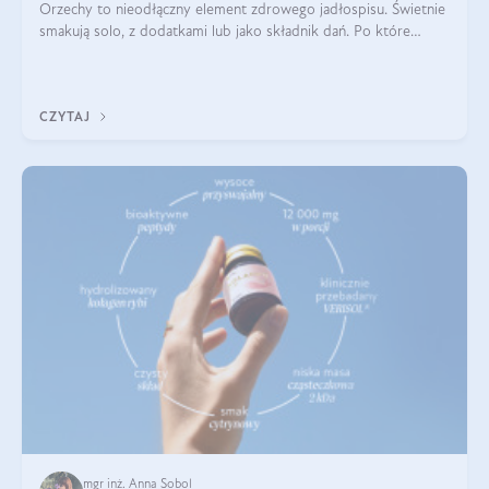
Orzechy to nieodłączny element zdrowego jadłospisu. Świetnie
smakują solo, z dodatkami lub jako składnik dań. Po które
orzechy warto sięgać zamiast niezdrowej przekąski? Dowiesz
się z tego tekstu!
CZYTAJ
mgr inż. Anna Sobol