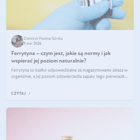
Dietetyk Paulina Górska
9 mar 2026
Ferrytyna – czym jest, jakie są normy i jak
wspierać jej poziom naturalnie?
Ferrytyna to białko odpowiedzialne za magazynowanie żelaza w
organizmie, a jej poziom odzwierciedla zapasy tego pierwiastka.
Warto dowiedzieć się więcej na jej temat, ponieważ niedobór
ferrytyny daje objawy, które mogą utrudniać codzienne
CZYTAJ
funkcjonowanie (