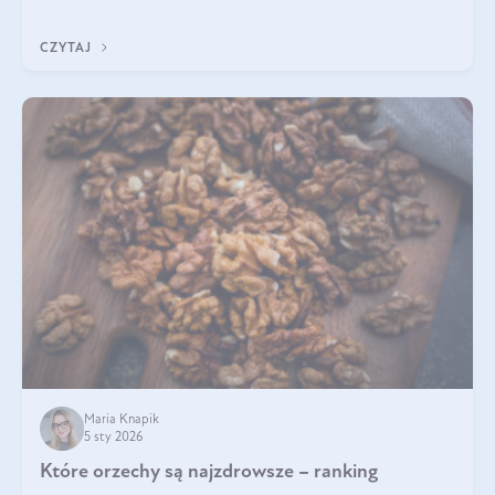
poprawiać jej wygląd, jeśli jest połączona z odpowiednią dietą i
regularnością stosowania.
CZYTAJ
Maria Knapik
5 sty 2026
Które orzechy są najzdrowsze – ranking