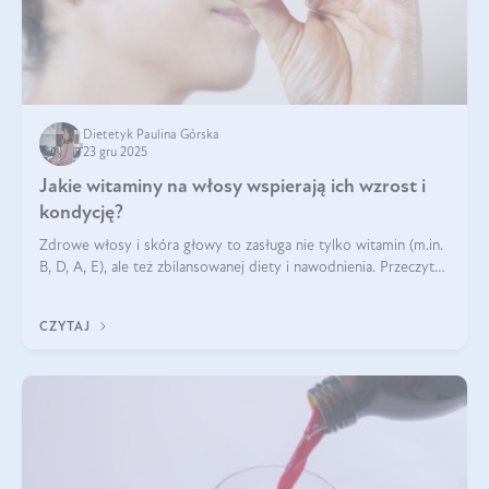
Dietetyk Paulina Górska
23 gru 2025
Jakie witaminy na włosy wspierają ich wzrost i
kondycję?
Zdrowe włosy i skóra głowy to zasługa nie tylko witamin (m.in.
B, D, A, E), ale też zbilansowanej diety i nawodnienia. Przeczytaj
nasz artykuł i dowiedz się, które składniki najskuteczniej hamują
wypadanie włosów.
CZYTAJ