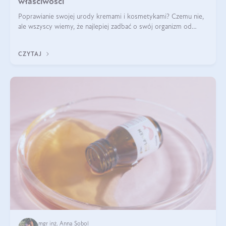
właściwości
Poprawianie swojej urody kremami i kosmetykami? Czemu nie,
ale wszyscy wiemy, że najlepiej zadbać o swój organizm od
wewnątrz — to solidna podstawa do tego, by nasz wygląd
zewnętrzny prezentował się zdrowo i atrakcyjnie. Stosowanie
CZYTAJ
wysokiej jakości suplem
mgr inż. Anna Sobol