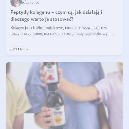
15 wrz 2025
Peptydy kolagenu – czym są, jak działają i
dlaczego warto je stosować?
Kolagen jako białko budulcowe, naturalnie występujące w
naszym organizmie, ma całkiem sporą masę cząsteczkową —
nawet do 300 kDa. Jeśli chcielibyśmy suplementować go w tej
formie, byłby trudno strawialny. Aby był lepiej przyswajalny i
CZYTAJ
bardziej biodostępny