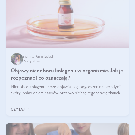
mgr inż. Anna Sobol
15 sty 2026
Objawy niedoboru kolagenu w organizmie. Jak je
rozpoznać i co oznaczają?
Niedobór kolagenu może objawiać się pogorszeniem kondycji
skóry, osłabieniem stawów oraz wolniejszą regeneracją tkanek.
Do najczęstszych sygnałów należą utrata jędrności i
elastyczności skóry, bóle stawów, łamliwość paznokci oraz
CZYTAJ
osłabienie włosów.