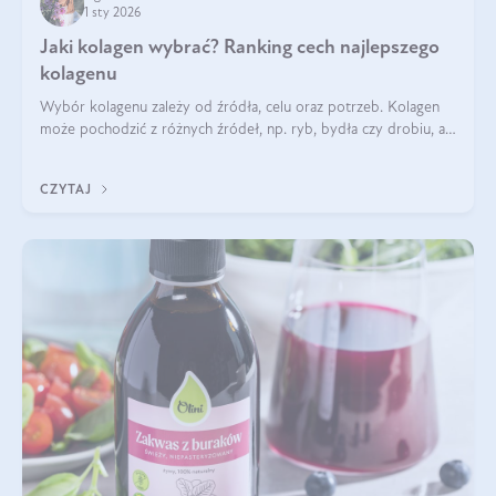
1 sty 2026
Jaki kolagen wybrać? Ranking cech najlepszego
kolagenu
Wybór kolagenu zależy od źródła, celu oraz potrzeb. Kolagen
może pochodzić z różnych źródeł, np. ryb, bydła czy drobiu, a
każdy typ ma swoje unikatowe właściwości. Dla skóry najlepiej
sprawdza się kolagen rybi, a dla wspierania stawów — kolagen
CZYTAJ
bydlęcy.