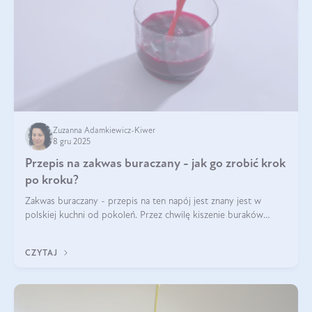
Zuzanna Adamkiewicz-Kiwer
8 gru 2025
Przepis na zakwas buraczany - jak go zrobić krok
po kroku?
Zakwas buraczany - przepis na ten napój jest znany jest w
polskiej kuchni od pokoleń. Przez chwilę kiszenie buraków
czerwonych zostało zapomniane, by w ostatnim czasie powrócić
na fali popularności na
CZYTAJ