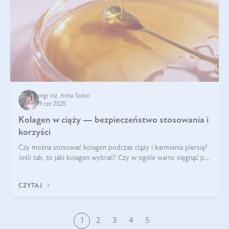
mgr inż. Anna Sobol
9 cze 2025
Kolagen w ciąży — bezpieczeństwo stosowania i
korzyści
Czy można stosować kolagen podczas ciąży i karmienia piersią?
Jeśli tak, to jaki kolagen wybrać? Czy w ogóle warto sięgnąć po
ten rodzaj suplementacji?
CZYTAJ
1
2
3
4
5