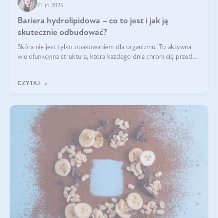
21 lip 2026
Bariera hydrolipidowa – co to jest i jak ją
skutecznie odbudować?
Skóra nie jest tylko opakowaniem dla organizmu. To aktywna,
wielofunkcyjna struktura, która każdego dnia chroni cię przed
utratą wody, wahaniami temperatury i czynnikami
środowiskowymi. Jednym z jej kluczowych elementów jest
CZYTAJ
bariera hydrolipidowa.