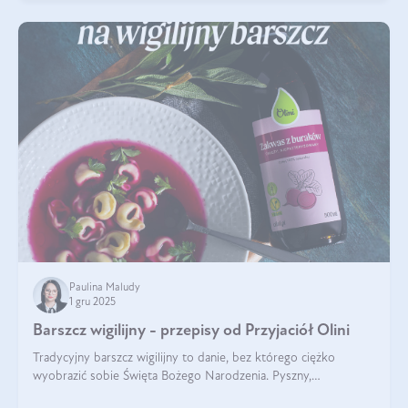
Paulina Maludy
1 gru 2025
Barszcz wigilijny - przepisy od Przyjaciół Olini
Tradycyjny barszcz wigilijny to danie, bez którego ciężko
wyobrazić sobie Święta Bożego Narodzenia. Pyszny,
aromatyczny, esencjonalny, pachnący grzybami, o pięknym