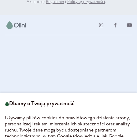
Akceptuję
Regulamin
i
Politykę prywatności
.
ul. Strzegomska 49
693 222 687
58-160 Świebodzice
Dbamy o Twoją prywatność
sklep@olini.pl
Polska
NIP 8860027066
Używamy plików cookies do prawidłowego działania strony,
REGON 890213034
personalizacji reklam, mierzenia ich skuteczności oraz analizy
ruchu. Twoje dane mogą być udostępniane partnerom
INFORMACJE
technologicznym, w tym Google (
dowiedz się, jak Google