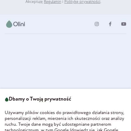
Akceptuję
Regulamin
i
Politykę prywatności
.
ul. Strzegomska 49
693 222 687
58-160 Świebodzice
Dbamy o Twoją prywatność
sklep@olini.pl
Polska
NIP 8860027066
Używamy plików cookies do prawidłowego działania strony,
REGON 890213034
personalizacji reklam, mierzenia ich skuteczności oraz analizy
ruchu. Twoje dane mogą być udostępniane partnerom
INFORMACJE
technologicznym, w tym Google (
dowiedz się, jak Google