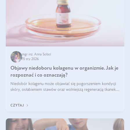
mgr inż. Anna Sobol
15 sty 2026
Objawy niedoboru kolagenu w organizmie. Jak je
rozpoznać i co oznaczają?
Niedobór kolagenu może objawiać się pogorszeniem kondycji
skóry, osłabieniem stawów oraz wolniejszą regeneracją tkanek.
Do najczęstszych sygnałów należą utrata jędrności i
elastyczności skóry, bóle stawów, łamliwość paznokci oraz
CZYTAJ
osłabienie włosów.