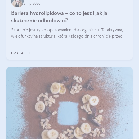
21 lip 2026
Bariera hydrolipidowa – co to jest i jak ją
skutecznie odbudować?
Skóra nie jest tylko opakowaniem dla organizmu. To aktywna,
wielofunkcyjna struktura, która każdego dnia chroni cię przed
utratą wody, wahaniami temperatury i czynnikami
środowiskowymi. Jednym z jej kluczowych elementów jest
CZYTAJ
bariera hydrolipidowa.