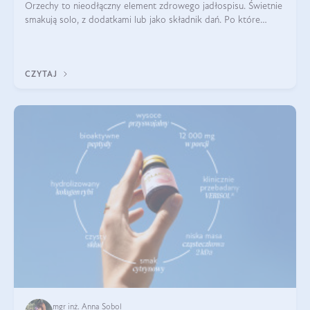
Orzechy to nieodłączny element zdrowego jadłospisu. Świetnie
smakują solo, z dodatkami lub jako składnik dań. Po które
orzechy warto sięgać zamiast niezdrowej przekąski? Dowiesz
się z tego tekstu!
CZYTAJ
mgr inż. Anna Sobol