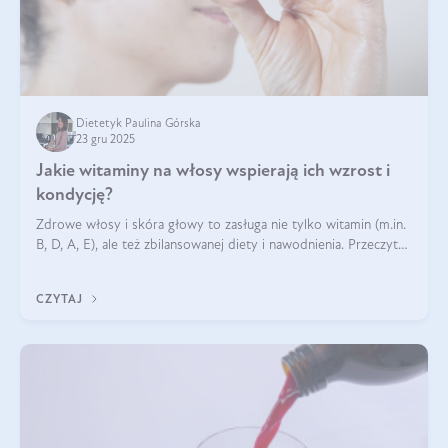
Dietetyk Paulina Górska
23 gru 2025
Jakie witaminy na włosy wspierają ich wzrost i
kondycję?
Zdrowe włosy i skóra głowy to zasługa nie tylko witamin (m.in.
B, D, A, E), ale też zbilansowanej diety i nawodnienia. Przeczytaj
nasz artykuł i dowiedz się, które składniki najskuteczniej hamują
wypadanie włosów.
CZYTAJ