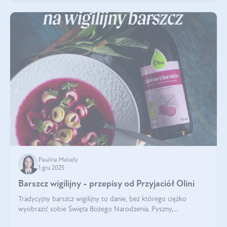
Paulina Maludy
1 gru 2025
Barszcz wigilijny - przepisy od Przyjaciół Olini
Tradycyjny barszcz wigilijny to danie, bez którego ciężko
wyobrazić sobie Święta Bożego Narodzenia. Pyszny,
aromatyczny, esencjonalny, pachnący grzybami, o pięknym