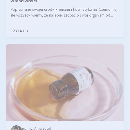
właściwości
Poprawianie swojej urody kremami i kosmetykami? Czemu nie,
ale wszyscy wiemy, że najlepiej zadbać o swój organizm od
wewnątrz — to solidna podstawa do tego, by nasz wygląd
zewnętrzny prezentował się zdrowo i atrakcyjnie. Stosowanie
CZYTAJ
wysokiej jakości suplem
mgr inż. Anna Sobol