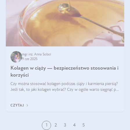
mgr inż. Anna Sobol
9 cze 2025
Kolagen w ciąży — bezpieczeństwo stosowania i
korzyści
Czy można stosować kolagen podczas ciąży i karmienia piersią?
Jeśli tak, to jaki kolagen wybrać? Czy w ogóle warto sięgnąć po
ten rodzaj suplementacji?
CZYTAJ
1
2
3
4
5