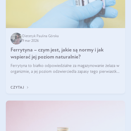
Dietetyk Paulina Górska
9 mar 2026
Ferrytyna – czym jest, jakie są normy i jak
wspierać jej poziom naturalnie?
Ferrytyna to białko odpowiedzialne za magazynowanie żelaza w
organizmie, a jej poziom odzwierciedla zapasy tego pierwiastka.
Warto dowiedzieć się więcej na jej temat, ponieważ niedobór
ferrytyny daje objawy, które mogą utrudniać codzienne
CZYTAJ
funkcjonowanie (