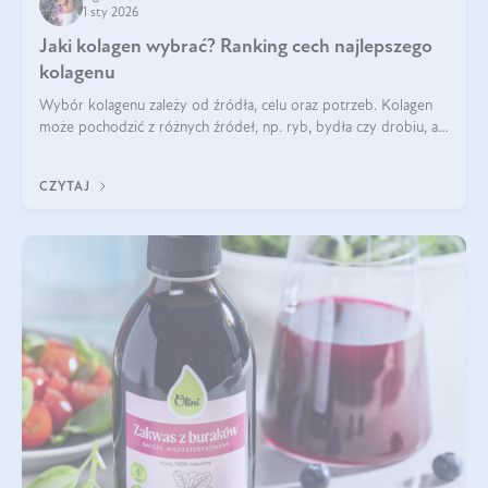
1 sty 2026
Jaki kolagen wybrać? Ranking cech najlepszego
kolagenu
Wybór kolagenu zależy od źródła, celu oraz potrzeb. Kolagen
może pochodzić z różnych źródeł, np. ryb, bydła czy drobiu, a
każdy typ ma swoje unikatowe właściwości. Dla skóry najlepiej
sprawdza się kolagen rybi, a dla wspierania stawów — kolagen
CZYTAJ
bydlęcy.