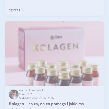
klarownym kolorze. W czym tkwi tajem
CZYTAJ
mgr inż. Anna Sobol
25 wrz 2025
Zaktualizowano 25 cze 2026
Kolagen – co to, na co pomaga i jakie ma