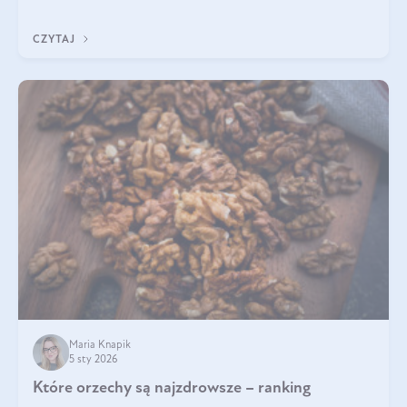
poprawiać jej wygląd, jeśli jest połączona z odpowiednią dietą i
regularnością stosowania.
CZYTAJ
Maria Knapik
5 sty 2026
Które orzechy są najzdrowsze – ranking