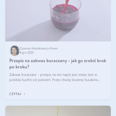
Zuzanna Adamkiewicz-Kiwer
8 gru 2025
Przepis na zakwas buraczany - jak go zrobić krok
po kroku?
Zakwas buraczany - przepis na ten napój jest znany jest w
polskiej kuchni od pokoleń. Przez chwilę kiszenie buraków
czerwonych zostało zapomniane, by w ostatnim czasie powrócić
na fali popularności na
CZYTAJ