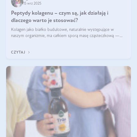
15 wrz 2025
Peptydy kolagenu – czym są, jak działają i
dlaczego warto je stosować?
Kolagen jako białko budulcowe, naturalnie występujące w
naszym organizmie, ma całkiem sporą masę cząsteczkową —
nawet do 300 kDa. Jeśli chcielibyśmy suplementować go w tej
formie, byłby trudno strawialny. Aby był lepiej przyswajalny i
CZYTAJ
bardziej biodostępny