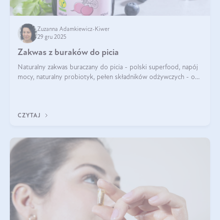
Zuzanna Adamkiewicz-Kiwer
29 gru 2025
Zakwas z buraków do picia
Naturalny zakwas buraczany do picia - polski superfood, napój
mocy, naturalny probiotyk, pełen składników odżywczych - o
zakwasie z buraka mówi się w samych superlatywach. Niektórzy
z Was usłyszeli o
CZYTAJ