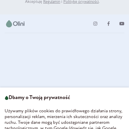
Akceptuję
Regulamin
i
Politykę prywatności
.
ul. Strzegomska 49
693 222 687
58-160 Świebodzice
Dbamy o Twoją prywatność
sklep@olini.pl
Polska
NIP 8860027066
Używamy plików cookies do prawidłowego działania strony,
REGON 890213034
personalizacji reklam, mierzenia ich skuteczności oraz analizy
ruchu. Twoje dane mogą być udostępniane partnerom
INFORMACJE
technologicznym, w tym Google (
dowiedz się, jak Google