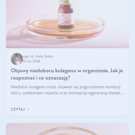
mgr inż. Anna Sobol
15 sty 2026
Objawy niedoboru kolagenu w organizmie. Jak je
rozpoznać i co oznaczają?
Niedobór kolagenu może objawiać się pogorszeniem kondycji
skóry, osłabieniem stawów oraz wolniejszą regeneracją tkanek.
Do najczęstszych sygnałów należą utrata jędrności i
elastyczności skóry, bóle stawów, łamliwość paznokci oraz
CZYTAJ
osłabienie włosów.