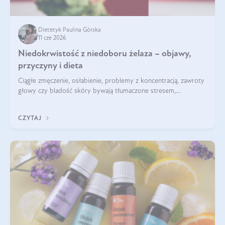
Dietetyk Paulina Górska
11 cze 2026
Niedokrwistość z niedoboru żelaza – objawy,
przyczyny i dieta
Ciągłe zmęczenie, osłabienie, problemy z koncentracją, zawroty
głowy czy bladość skóry bywają tłumaczone stresem,
przepracowaniem lub niedoborem snu. Tymczasem ich
przyczyną może być niedokrwistość z niedoboru żelaza.
CZYTAJ