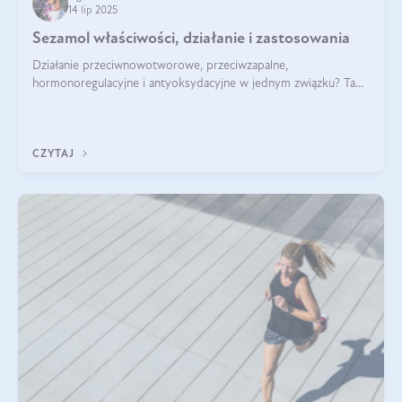
14 lip 2025
Sezamol właściwości, działanie i zastosowania
Działanie przeciwnowotworowe, przeciwzapalne,
hormonoregulacyjne i antyoksydacyjne w jednym związku? Tak
— to właśnie natura sezamolu, który obecny jest w oleju
sezamowym. Dowiedz się, dlaczego warto wprowadzić go do
swojej diety — być może to pierwsza ok
CZYTAJ