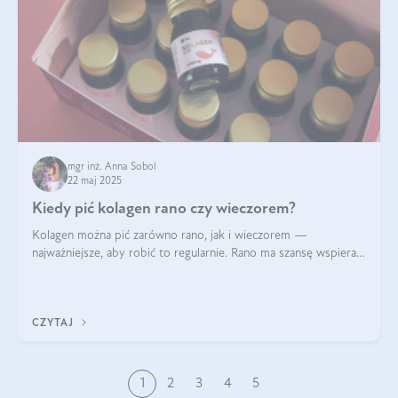
mgr inż. Anna Sobol
22 maj 2025
Kiedy pić kolagen rano czy wieczorem?
Kolagen można pić zarówno rano, jak i wieczorem —
najważniejsze, aby robić to regularnie. Rano ma szansę wspierać
energię i metabolizm, a wieczorem regenerację organizmu
podczas snu.
CZYTAJ
1
2
3
4
5