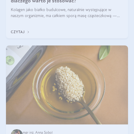
dlaczego warto je stosować?
Kolagen jako białko budulcowe, naturalnie występujące w
naszym organizmie, ma całkiem sporą masę cząsteczkową —
nawet do 300 kDa. Jeśli chcielibyśmy suplementować go w tej
formie, byłby trudno strawialny. Aby był lepiej przyswajalny i
CZYTAJ
bardziej biodostępny
mgr inż. Anna Sobol