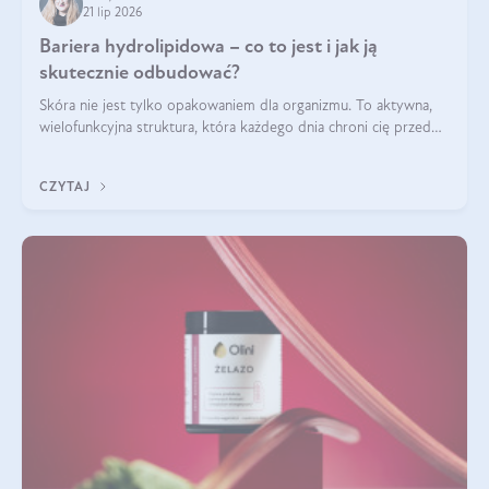
21 lip 2026
Bariera hydrolipidowa – co to jest i jak ją
skutecznie odbudować?
Skóra nie jest tylko opakowaniem dla organizmu. To aktywna,
wielofunkcyjna struktura, która każdego dnia chroni cię przed
utratą wody, wahaniami temperatury i czynnikami
środowiskowymi. Jednym z jej kluczowych elementów jest
CZYTAJ
bariera hydrolipidowa.