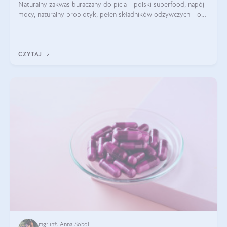
Naturalny zakwas buraczany do picia - polski superfood, napój
mocy, naturalny probiotyk, pełen składników odżywczych - o
zakwasie z buraka mówi się w samych superlatywach. Niektórzy
z Was usłyszeli o
CZYTAJ
mgr inż. Anna Sobol