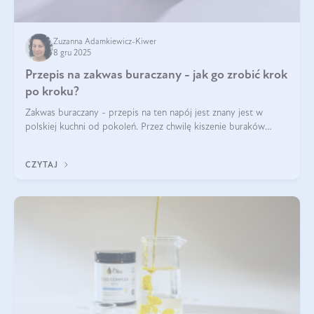
Zuzanna Adamkiewicz-Kiwer
8 gru 2025
Przepis na zakwas buraczany - jak go zrobić krok
po kroku?
Zakwas buraczany - przepis na ten napój jest znany jest w
polskiej kuchni od pokoleń. Przez chwilę kiszenie buraków
czerwonych zostało zapomniane, by w ostatnim czasie powrócić
na fali popularności na
CZYTAJ