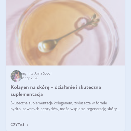
mgr inż. Anna Sobol
8 sty 2026
Kolagen na skórę – działanie i skuteczna
suplementacja
Skuteczna suplementacja kolagenem, zwłaszcza w formie
hydrolizowanych peptydów, może wspierać regenerację skóry i
poprawiać jej wygląd, jeśli jest połączona z odpowiednią dietą i
regularnością stosowania.
CZYTAJ