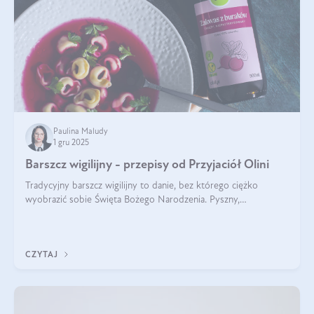
Paulina Maludy
1 gru 2025
Barszcz wigilijny - przepisy od Przyjaciół Olini
Tradycyjny barszcz wigilijny to danie, bez którego ciężko
wyobrazić sobie Święta Bożego Narodzenia. Pyszny,
aromatyczny, esencjonalny, pachnący grzybami, o pięknym
klarownym kolorze. W czym tkwi tajem
CZYTAJ