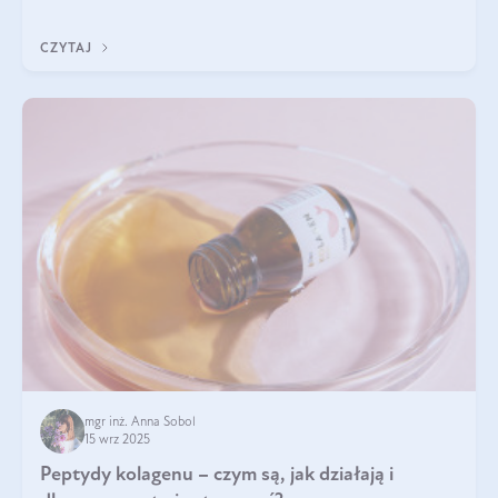
wewnątrz — to solidna podstawa do tego, by nasz wygląd
zewnętrzny prezentował się zdrowo i atrakcyjnie. Stosowanie
CZYTAJ
wysokiej jakości suplem
mgr inż. Anna Sobol
15 wrz 2025
Peptydy kolagenu – czym są, jak działają i