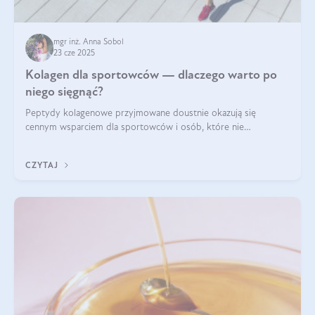
mgr inż. Anna Sobol
23 cze 2025
Kolagen dla sportowców — dlaczego warto po
niego sięgnąć?
Peptydy kolagenowe przyjmowane doustnie okazują się
cennym wsparciem dla sportowców i osób, które nie
wyobrażają sobie życia bez intensywnego ruchu.
CZYTAJ