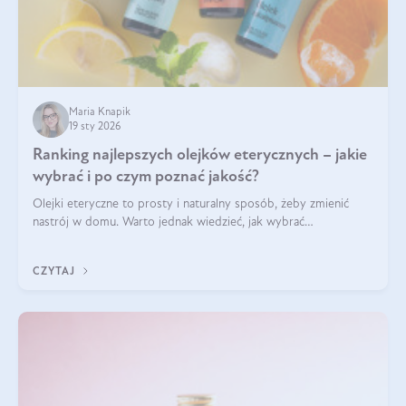
Maria Knapik
19 sty 2026
Ranking najlepszych olejków eterycznych – jakie
wybrać i po czym poznać jakość?
Olejki eteryczne to prosty i naturalny sposób, żeby zmienić
nastrój w domu. Warto jednak wiedzieć, jak wybrać
odpowiednie produkty. Po czym poznać, że są one dobrej
jakości? Jakie olejki eteryczne są najlepsze? Poznaj najważniejsze
CZYTAJ
kryteria wyboru!