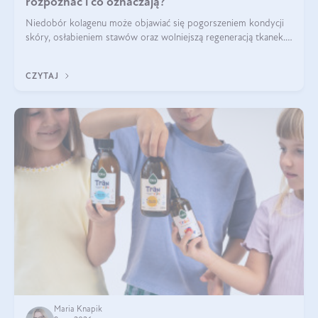
rozpoznać i co oznaczają?
Niedobór kolagenu może objawiać się pogorszeniem kondycji
skóry, osłabieniem stawów oraz wolniejszą regeneracją tkanek.
Do najczęstszych sygnałów należą utrata jędrności i
elastyczności skóry, bóle stawów, łamliwość paznokci oraz
CZYTAJ
osłabienie włosów.
Maria Knapik