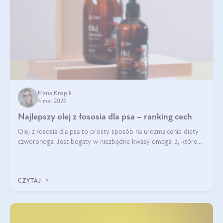
Maria Knapik
4 mar 2026
Najlepszy olej z łososia dla psa – ranking cech
Olej z łososia dla psa to prosty sposób na urozmaicenie diety
czworonoga. Jest bogaty w niezbędne kwasy omega-3, które
mogą pozytywnie wpłynąć na ogólną formę pupila. Na jakie
właściwości tego oleju rybiego warto w szczególności zwrócić
uwagę?
CZYTAJ