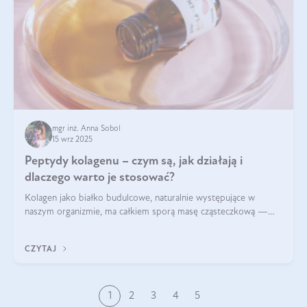
mgr inż. Anna Sobol
15 wrz 2025
Peptydy kolagenu – czym są, jak działają i
dlaczego warto je stosować?
Kolagen jako białko budulcowe, naturalnie występujące w
naszym organizmie, ma całkiem sporą masę cząsteczkową —
nawet do 300 kDa. Jeśli chcielibyśmy suplementować go w tej
formie, byłby trudno strawialny. Aby był lepiej przyswajalny i
CZYTAJ
bardziej biodostępny
1
2
3
4
5