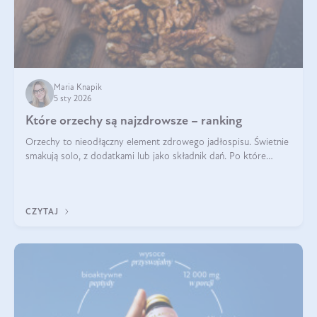
Maria Knapik
5 sty 2026
Które orzechy są najzdrowsze – ranking
Orzechy to nieodłączny element zdrowego jadłospisu. Świetnie
smakują solo, z dodatkami lub jako składnik dań. Po które
orzechy warto sięgać zamiast niezdrowej przekąski? Dowiesz
się z tego tekstu!
CZYTAJ