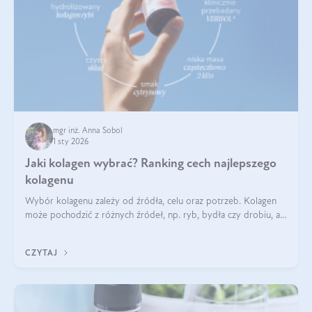
mgr inż. Anna Sobol
1 sty 2026
Jaki kolagen wybrać? Ranking cech najlepszego
kolagenu
Wybór kolagenu zależy od źródła, celu oraz potrzeb. Kolagen
może pochodzić z różnych źródeł, np. ryb, bydła czy drobiu, a
każdy typ ma swoje unikatowe właściwości. Dla skóry najlepiej
sprawdza się kolagen rybi, a dla wspierania stawów — kolagen
CZYTAJ
bydlęcy.