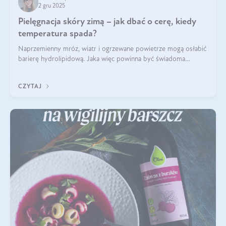
2 gru 2025
Pielęgnacja skóry zimą – jak dbać o cerę, kiedy
temperatura spada?
Naprzemienny mróz, wiatr i ogrzewane powietrze mogą osłabić
barierę hydrolipidową. Jaka więc powinna być świadoma
pielęgnacja w okresie chłodnych miesięcy?
CZYTAJ