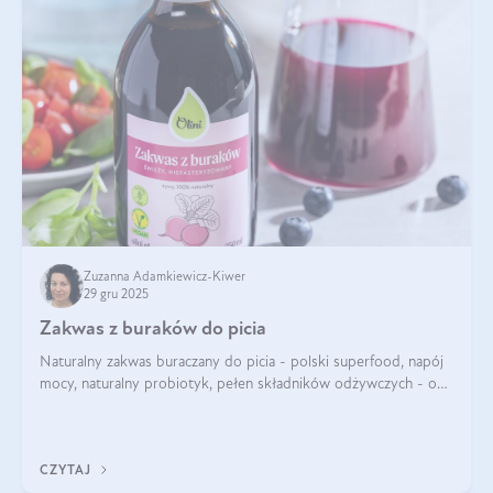
Zuzanna Adamkiewicz-Kiwer
29 gru 2025
Zakwas z buraków do picia
Naturalny zakwas buraczany do picia - polski superfood, napój
mocy, naturalny probiotyk, pełen składników odżywczych - o
zakwasie z buraka mówi się w samych superlatywach. Niektórzy
z Was usłyszeli o
CZYTAJ