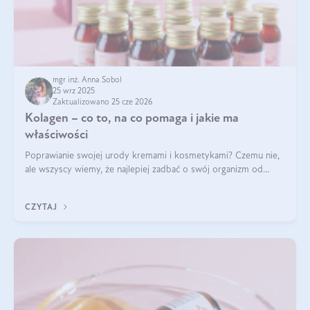
mgr inż. Anna Sobol
25 wrz 2025
Zaktualizowano 25 cze 2026
Kolagen – co to, na co pomaga i jakie ma
właściwości
Poprawianie swojej urody kremami i kosmetykami? Czemu nie,
ale wszyscy wiemy, że najlepiej zadbać o swój organizm od
wewnątrz — to solidna podstawa do tego, by nasz wygląd
zewnętrzny prezentował się zdrowo i atrakcyjnie. Stosowanie
CZYTAJ
wysokiej jakości suplem