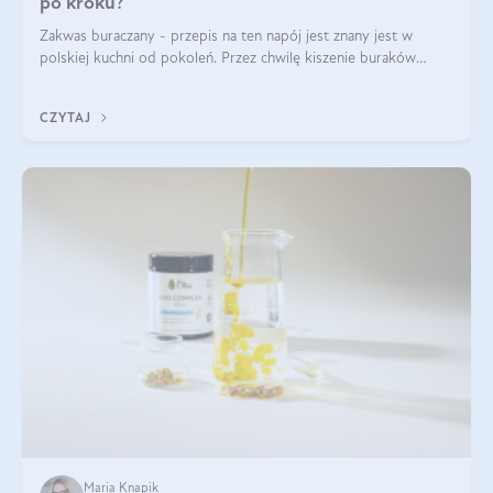
po kroku?
Zakwas buraczany - przepis na ten napój jest znany jest w
polskiej kuchni od pokoleń. Przez chwilę kiszenie buraków
czerwonych zostało zapomniane, by w ostatnim czasie powrócić
na fali popularności na
CZYTAJ
Maria Knapik