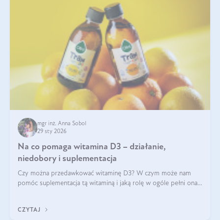
mgr inż. Anna Sobol
29 sty 2026
Na co pomaga witamina D3 – działanie,
niedobory i suplementacja
Czy można przedawkować witaminę D3? W czym może nam
pomóc suplementacja tą witaminą i jaką rolę w ogóle pełni ona
w naszym ciele? Powszechnie wiadomo, że jej przyjmowanie
zalecane jest jesienią i zimą, ale czy wiesz, dlaczego warto to
CZYTAJ
robić?