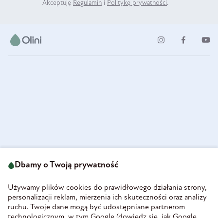
Akceptuję
Regulamin
i
Politykę prywatności
.
ul. Strzegomska 49
693 222 687
58-160 Świebodzice
Dbamy o Twoją prywatność
sklep@olini.pl
Polska
NIP 8860027066
Używamy plików cookies do prawidłowego działania strony,
REGON 890213034
personalizacji reklam, mierzenia ich skuteczności oraz analizy
ruchu. Twoje dane mogą być udostępniane partnerom
INFORMACJE
technologicznym, w tym Google (
dowiedz się, jak Google