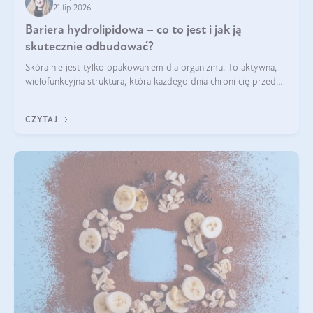
21 lip 2026
Bariera hydrolipidowa – co to jest i jak ją
skutecznie odbudować?
Skóra nie jest tylko opakowaniem dla organizmu. To aktywna,
wielofunkcyjna struktura, która każdego dnia chroni cię przed
utratą wody, wahaniami temperatury i czynnikami
środowiskowymi. Jednym z jej kluczowych elementów jest
CZYTAJ
bariera hydrolipidowa.