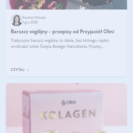
Paulina Maludy
1 gru 2025
Barszcz wigilijny - przepisy od Przyjaciół Olini
Tradycyjny barszcz wigilijny to danie, bez którego ciężko
wyobrazić sobie Święta Bożego Narodzenia. Pyszny,
aromatyczny, esencjonalny, pachnący grzybami, o pięknym
klarownym kolorze. W czym tkwi tajem
CZYTAJ