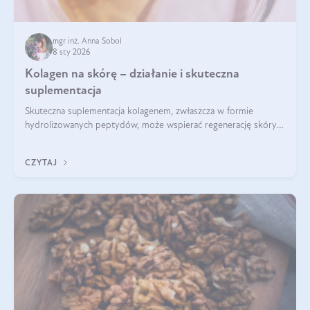
mgr inż. Anna Sobol
8 sty 2026
Kolagen na skórę – działanie i skuteczna
suplementacja
Skuteczna suplementacja kolagenem, zwłaszcza w formie
hydrolizowanych peptydów, może wspierać regenerację skóry i
poprawiać jej wygląd, jeśli jest połączona z odpowiednią dietą i
regularnością stosowania.
CZYTAJ