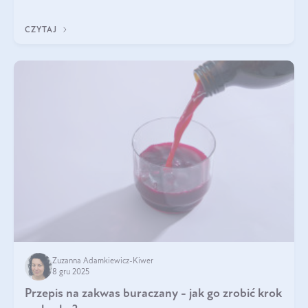
nasz artykuł i dowiedz się, które składniki najskuteczniej hamują
wypadanie włosów.
CZYTAJ
Zuzanna Adamkiewicz-Kiwer
8 gru 2025
Przepis na zakwas buraczany - jak go zrobić krok