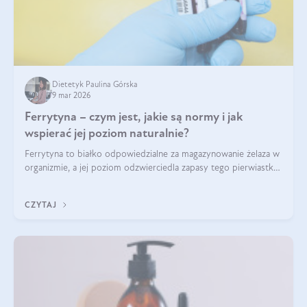
Dietetyk Paulina Górska
9 mar 2026
Ferrytyna – czym jest, jakie są normy i jak
wspierać jej poziom naturalnie?
Ferrytyna to białko odpowiedzialne za magazynowanie żelaza w
organizmie, a jej poziom odzwierciedla zapasy tego pierwiastka.
Warto dowiedzieć się więcej na jej temat, ponieważ niedobór
ferrytyny daje objawy, które mogą utrudniać codzienne
CZYTAJ
funkcjonowanie (