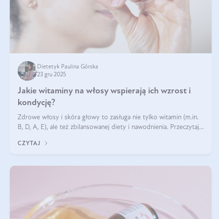
Dietetyk Paulina Górska
23 gru 2025
Jakie witaminy na włosy wspierają ich wzrost i
kondycję?
Zdrowe włosy i skóra głowy to zasługa nie tylko witamin (m.in.
B, D, A, E), ale też zbilansowanej diety i nawodnienia. Przeczytaj
nasz artykuł i dowiedz się, które składniki najskuteczniej hamują
CZYTAJ
wypadanie włosów.