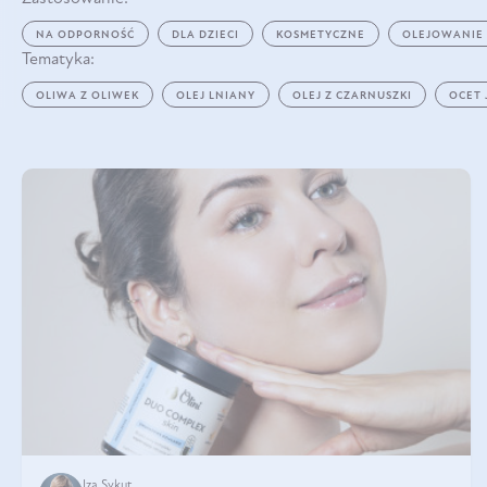
NA ODPORNOŚĆ
DLA DZIECI
KOSMETYCZNE
OLEJOWANIE
Tematyka:
OLIWA Z OLIWEK
OLEJ LNIANY
OLEJ Z CZARNUSZKI
OCET
Iza Sykut