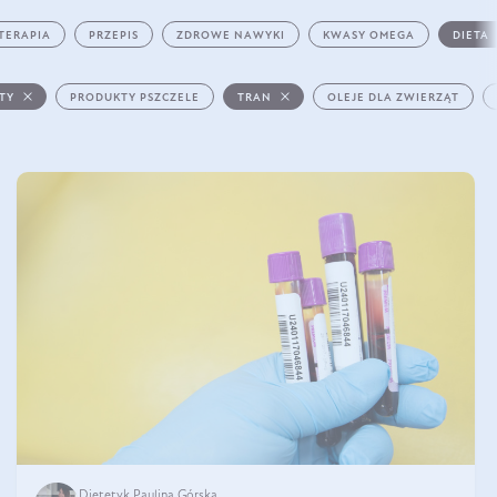
TERAPIA
PRZEPIS
ZDROWE NAWYKI
KWASY OMEGA
DIETA
STY
PRODUKTY PSZCZELE
TRAN
OLEJE DLA ZWIERZĄT
Dietetyk Paulina Górska