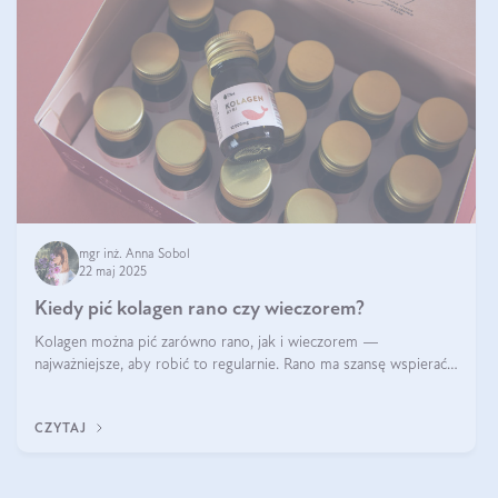
mgr inż. Anna Sobol
22 maj 2025
Kiedy pić kolagen rano czy wieczorem?
Kolagen można pić zarówno rano, jak i wieczorem —
najważniejsze, aby robić to regularnie. Rano ma szansę wspierać
energię i metabolizm, a wieczorem regenerację organizmu
podczas snu.
CZYTAJ