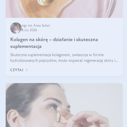
mgr inż. Anna Sobol
8 sty 2026
Kolagen na skórę – działanie i skuteczna
suplementacja
Skuteczna suplementacja kolagenem, zwłaszcza w formie
hydrolizowanych peptydów, może wspierać regenerację skóry i
poprawiać jej wygląd, jeśli jest połączona z odpowiednią dietą i
CZYTAJ
regularnością stosowania.