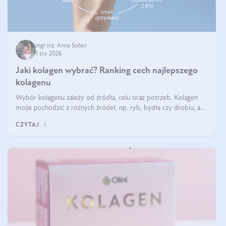
mgr inż. Anna Sobol
1 sty 2026
Jaki kolagen wybrać? Ranking cech najlepszego
kolagenu
Wybór kolagenu zależy od źródła, celu oraz potrzeb. Kolagen
może pochodzić z różnych źródeł, np. ryb, bydła czy drobiu, a
każdy typ ma swoje unikatowe właściwości. Dla skóry najlepiej
CZYTAJ
sprawdza się kolagen rybi, a dla wspierania stawów — kolagen
bydlęcy.