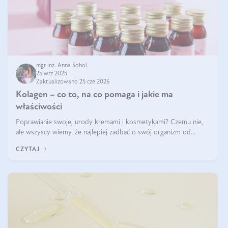
mgr inż. Anna Sobol
25 wrz 2025
Zaktualizowano 25 cze 2026
Kolagen – co to, na co pomaga i jakie ma
właściwości
Poprawianie swojej urody kremami i kosmetykami? Czemu nie,
ale wszyscy wiemy, że najlepiej zadbać o swój organizm od
wewnątrz — to solidna podstawa do tego, by nasz wygląd
CZYTAJ
zewnętrzny prezentował się zdrowo i atrakcyjnie. Stosowanie
wysokiej jakości suplem