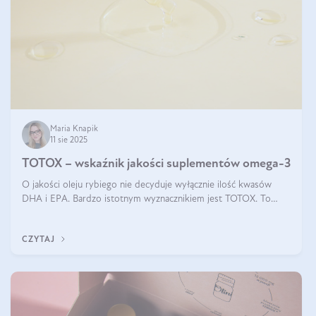
Maria Knapik
11 sie 2025
TOTOX – wskaźnik jakości suplementów omega-3
O jakości oleju rybiego nie decyduje wyłącznie ilość kwasów
DHA i EPA. Bardzo istotnym wyznacznikiem jest TOTOX. To
wskaźnik, który pokazuje skuteczność, świeżość oraz
bezpieczeństwo suplementu?
CZYTAJ