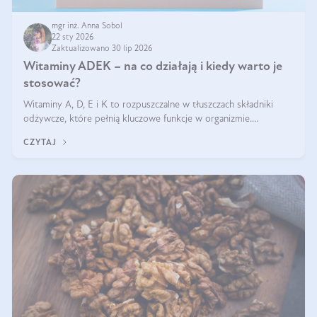
mgr inż. Anna Sobol
22 sty 2026
Zaktualizowano 30 lip 2026
Witaminy ADEK – na co działają i kiedy warto je
stosować?
Witaminy A, D, E i K to rozpuszczalne w tłuszczach składniki
odżywcze, które pełnią kluczowe funkcje w organizmie.
Wspierają zdrowie skóry i wzroku, odporność, prawidłową
CZYTAJ
krzepliwość krwi oraz mineralizację kości.