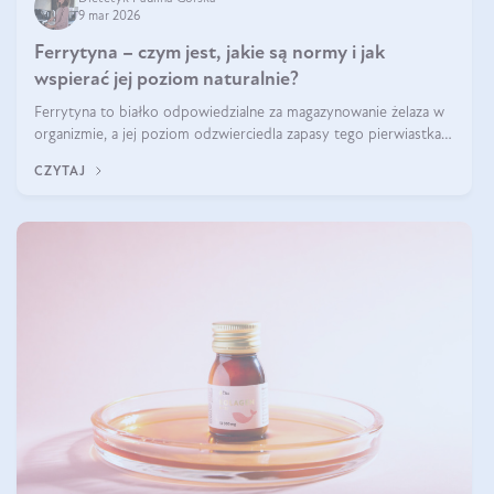
9 mar 2026
Ferrytyna – czym jest, jakie są normy i jak
wspierać jej poziom naturalnie?
Ferrytyna to białko odpowiedzialne za magazynowanie żelaza w
organizmie, a jej poziom odzwierciedla zapasy tego pierwiastka.
Warto dowiedzieć się więcej na jej temat, ponieważ niedobór
CZYTAJ
ferrytyny daje objawy, które mogą utrudniać codzienne
funkcjonowanie (