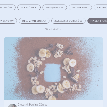
 WŁOSÓW
JAK PIĆ OLEJ
PIELĘGNACJA
NA PREZENT
AROMA
 JABŁKOWY
OLEJ Z WIESIOŁKA
ZAKWAS Z BURAKÓW
MASŁA I PA
97 artykułów
Dietetyk Paulina Górska