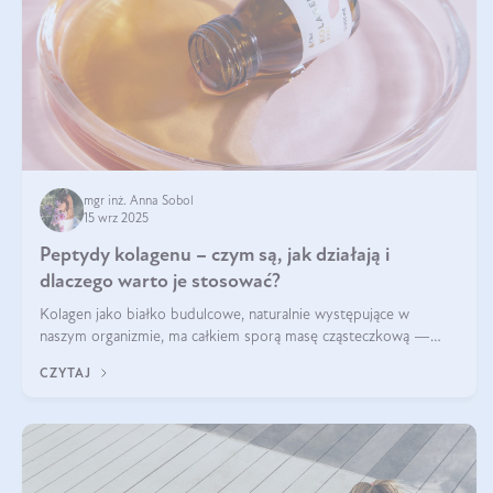
mgr inż. Anna Sobol
15 wrz 2025
Peptydy kolagenu – czym są, jak działają i
dlaczego warto je stosować?
Kolagen jako białko budulcowe, naturalnie występujące w
naszym organizmie, ma całkiem sporą masę cząsteczkową —
nawet do 300 kDa. Jeśli chcielibyśmy suplementować go w tej
CZYTAJ
formie, byłby trudno strawialny. Aby był lepiej przyswajalny i
bardziej biodostępny