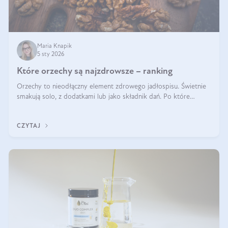
Maria Knapik
5 sty 2026
Które orzechy są najzdrowsze – ranking
Orzechy to nieodłączny element zdrowego jadłospisu. Świetnie
smakują solo, z dodatkami lub jako składnik dań. Po które
orzechy warto sięgać zamiast niezdrowej przekąski? Dowiesz się
z tego tekstu!
CZYTAJ