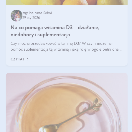
mgr inż. Anna Sobol
29 sty 2026
Na co pomaga witamina D3 – działanie,
niedobory i suplementacja
Czy można przedawkować witaminę D3? W czym może nam
pomóc suplementacja tą witaminą i jaką rolę w ogóle pełni ona w
naszym ciele? Powszechnie wiadomo, że jej przyjmowanie
CZYTAJ
zalecane jest jesienią i zimą, ale czy wiesz, dlaczego warto to
robić?