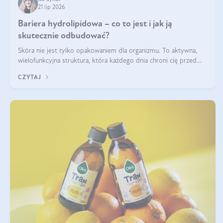
21 lip 2026
Bariera hydrolipidowa – co to jest i jak ją
skutecznie odbudować?
Skóra nie jest tylko opakowaniem dla organizmu. To aktywna,
wielofunkcyjna struktura, która każdego dnia chroni cię przed
utratą wody, wahaniami temperatury i czynnikami
CZYTAJ
środowiskowymi. Jednym z jej kluczowych elementów jest
bariera hydrolipidowa.