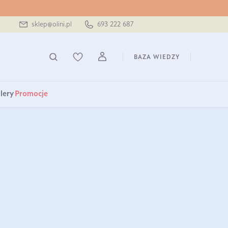
sklep@olini.pl
693 222 687
BAZA WIEDZY
lery
Promocje