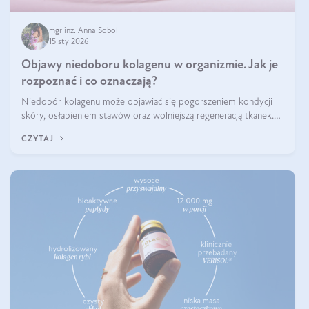
mgr inż. Anna Sobol
15 sty 2026
Objawy niedoboru kolagenu w organizmie. Jak je
rozpoznać i co oznaczają?
Niedobór kolagenu może objawiać się pogorszeniem kondycji
skóry, osłabieniem stawów oraz wolniejszą regeneracją tkanek.
Do najczęstszych sygnałów należą utrata jędrności i elastyczności
CZYTAJ
skóry, bóle stawów, łamliwość paznokci oraz osłabienie włosów.