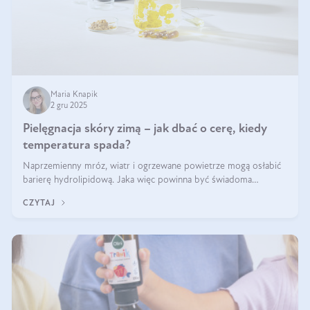
Maria Knapik
2 gru 2025
Pielęgnacja skóry zimą – jak dbać o cerę, kiedy
temperatura spada?
Naprzemienny mróz, wiatr i ogrzewane powietrze mogą osłabić
barierę hydrolipidową. Jaka więc powinna być świadoma
pielęgnacja w okresie chłodnych miesięcy?
CZYTAJ