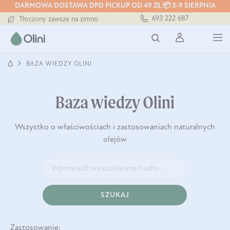
DARMOWA DOSTAWA DPD PICKUP OD 49 ZŁ 📦 3-9 SIERPNIA
Darmowa dostawa od 199 zł
693 222 687
Tłoczony zawsze na zimno
Bezpieczna dostawa od 7,49 zł
Darmowa dostawa od 199 zł
Tłoczony zawsze na zimno
BAZA WIEDZY OLINI
Baza wiedzy Olini
Wszystko o właściwościach i zastosowaniach naturalnych
olejów
SZUKAJ
Zastosowanie: