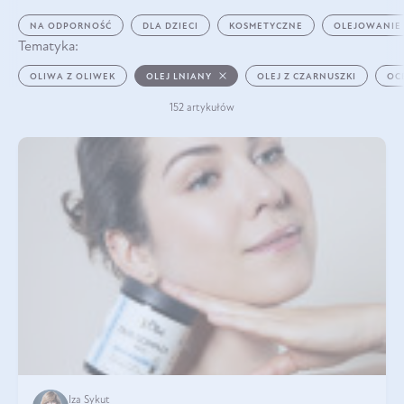
NA ODPORNOŚĆ
DLA DZIECI
KOSMETYCZNE
OLEJOWANIE
Tematyka:
OLIWA Z OLIWEK
OLEJ LNIANY
OLEJ Z CZARNUSZKI
OC
152 artykułów
Iza Sykut