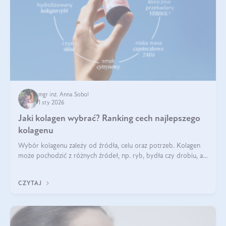
mgr inż. Anna Sobol
1 sty 2026
Jaki kolagen wybrać? Ranking cech najlepszego
kolagenu
Wybór kolagenu zależy od źródła, celu oraz potrzeb. Kolagen
może pochodzić z różnych źródeł, np. ryb, bydła czy drobiu, a
każdy typ ma swoje unikatowe właściwości. Dla skóry najlepiej
sprawdza się kolagen rybi, a dla wspierania stawów — kolagen
CZYTAJ
bydlęcy.