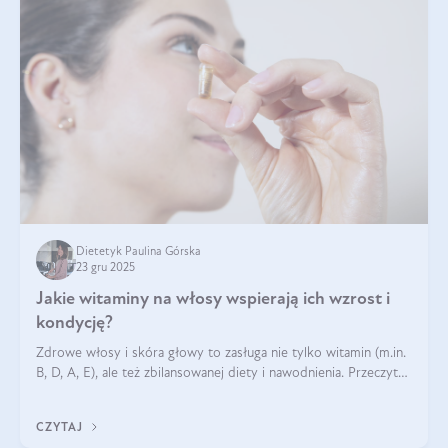
Dietetyk Paulina Górska
23 gru 2025
Jakie witaminy na włosy wspierają ich wzrost i
kondycję?
Zdrowe włosy i skóra głowy to zasługa nie tylko witamin (m.in.
B, D, A, E), ale też zbilansowanej diety i nawodnienia. Przeczytaj
nasz artykuł i dowiedz się, które składniki najskuteczniej hamują
wypadanie włosów.
CZYTAJ