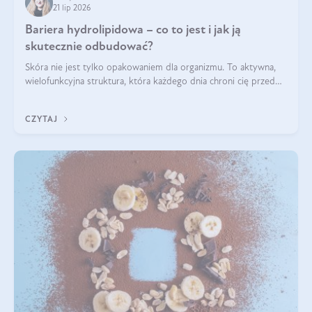
21 lip 2026
Bariera hydrolipidowa – co to jest i jak ją
skutecznie odbudować?
Skóra nie jest tylko opakowaniem dla organizmu. To aktywna,
wielofunkcyjna struktura, która każdego dnia chroni cię przed
utratą wody, wahaniami temperatury i czynnikami
środowiskowymi. Jednym z jej kluczowych elementów jest
CZYTAJ
bariera hydrolipidowa.