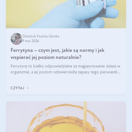
Dietetyk Paulina Górska
9 mar 2026
Ferrytyna – czym jest, jakie są normy i jak
wspierać jej poziom naturalnie?
Ferrytyna to białko odpowiedzialne za magazynowanie żelaza w
organizmie, a jej poziom odzwierciedla zapasy tego pierwiastka.
Warto dowiedzieć się więcej na jej temat, ponieważ niedobór
ferrytyny daje objawy, które mogą utrudniać codzienne
CZYTAJ
funkcjonowanie (