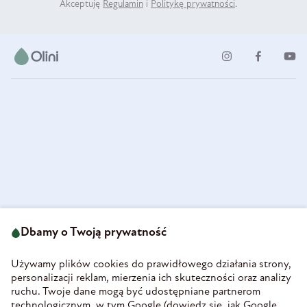
Akceptuję
Regulamin
i
Politykę prywatności
.
ul. Strzegomska 49
693 222 687
58-160 Świebodzice
Dbamy o Twoją prywatność
sklep@olini.pl
Polska
NIP 8860027066
Używamy plików cookies do prawidłowego działania strony,
REGON 890213034
personalizacji reklam, mierzenia ich skuteczności oraz analizy
ruchu. Twoje dane mogą być udostępniane partnerom
INFORMACJE
technologicznym, w tym Google (
dowiedz się, jak Google