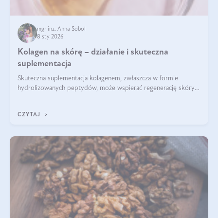
mgr inż. Anna Sobol
8 sty 2026
Kolagen na skórę – działanie i skuteczna
suplementacja
Skuteczna suplementacja kolagenem, zwłaszcza w formie
hydrolizowanych peptydów, może wspierać regenerację skóry i
poprawiać jej wygląd, jeśli jest połączona z odpowiednią dietą i
regularnością stosowania.
CZYTAJ