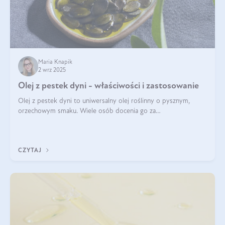
Maria Knapik
2 wrz 2025
Olej z pestek dyni - właściwości i zastosowanie
Olej z pestek dyni to uniwersalny olej roślinny o pysznym,
orzechowym smaku. Wiele osób docenia go za
wszechstronność, bo przydaje się zarówno w kuchni, jak i w
pielęgnacji. Często wykorzystuje się go
CZYTAJ