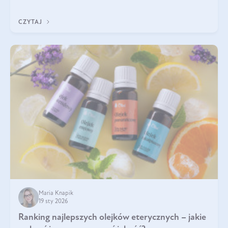
Wspierają zdrowie skóry i wzroku, odporność, prawidłową
krzepliwość krwi oraz mineralizację kości.
CZYTAJ
Maria Knapik
19 sty 2026
Ranking najlepszych olejków eterycznych – jakie