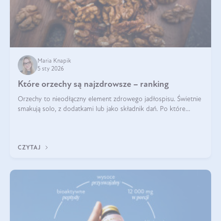
Maria Knapik
5 sty 2026
Które orzechy są najzdrowsze – ranking
Orzechy to nieodłączny element zdrowego jadłospisu. Świetnie
smakują solo, z dodatkami lub jako składnik dań. Po które
orzechy warto sięgać zamiast niezdrowej przekąski? Dowiesz
się z tego tekstu!
CZYTAJ