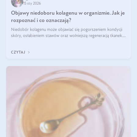
15 sty 2026
Objawy niedoboru kolagenu w organizmie. Jak je
rozpoznać i co oznaczają?
Niedobór kolagenu może objawiać się pogorszeniem kondycji
skóry, osłabieniem stawów oraz wolniejszą regeneracją tkanek.
Do najczęstszych sygnałów należą utrata jędrności i
elastyczności skóry, bóle stawów, łamliwość paznokci oraz
CZYTAJ
osłabienie włosów.