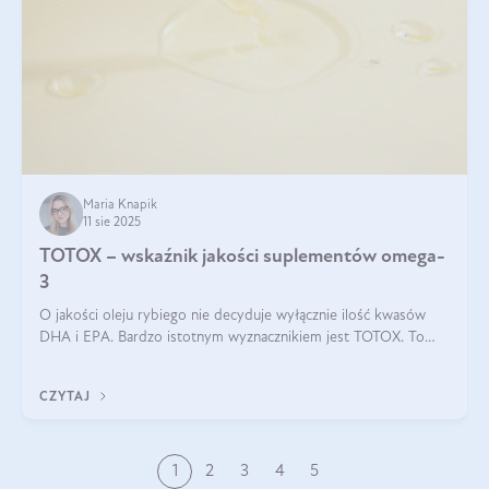
Maria Knapik
11 sie 2025
TOTOX – wskaźnik jakości suplementów omega-
3
O jakości oleju rybiego nie decyduje wyłącznie ilość kwasów
DHA i EPA. Bardzo istotnym wyznacznikiem jest TOTOX. To
wskaźnik, który pokazuje skuteczność, świeżość oraz
bezpieczeństwo suplementu?
CZYTAJ
1
2
3
4
5