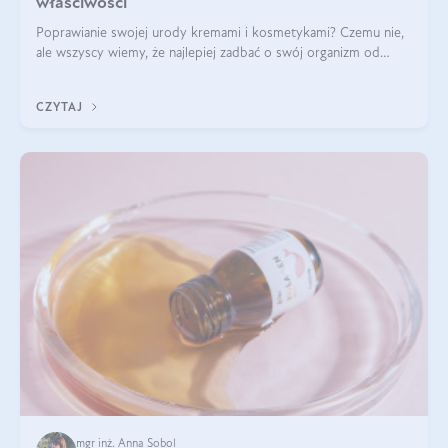
właściwości
Poprawianie swojej urody kremami i kosmetykami? Czemu nie,
ale wszyscy wiemy, że najlepiej zadbać o swój organizm od
wewnątrz — to solidna podstawa do tego, by nasz wygląd
zewnętrzny prezentował się zdrowo i atrakcyjnie. Stosowanie
CZYTAJ
wysokiej jakości suplem
mgr inż. Anna Sobol