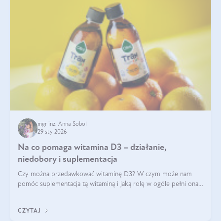
mgr inż. Anna Sobol
29 sty 2026
Na co pomaga witamina D3 – działanie,
niedobory i suplementacja
Czy można przedawkować witaminę D3? W czym może nam
pomóc suplementacja tą witaminą i jaką rolę w ogóle pełni ona
w naszym ciele? Powszechnie wiadomo, że jej przyjmowanie
zalecane jest jesienią i zimą, ale czy wiesz, dlaczego warto to
CZYTAJ
robić?