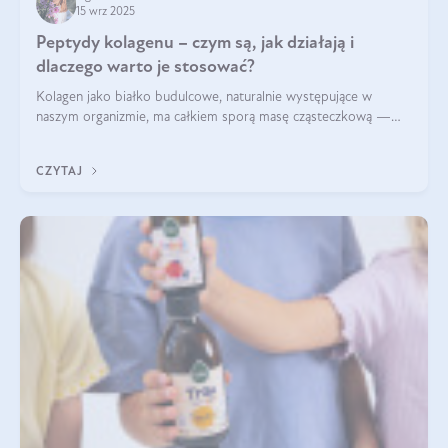
15 wrz 2025
Peptydy kolagenu – czym są, jak działają i
dlaczego warto je stosować?
Kolagen jako białko budulcowe, naturalnie występujące w
naszym organizmie, ma całkiem sporą masę cząsteczkową —
nawet do 300 kDa. Jeśli chcielibyśmy suplementować go w tej
formie, byłby trudno strawialny. Aby był lepiej przyswajalny i
CZYTAJ
bardziej biodostępny