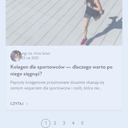
mgr inż. Anna Sobol
23 cze 2025
Kolagen dla sportowców — dlaczego warto po
niego sięgnąć?
Peptydy kolagenowe przyjmowane doustnie okazują się
cennym wsparciem dla sportowców i osób, które nie
wyobrażają sobie życia bez intensywnego ruchu.
CZYTAJ
1
2
3
4
5