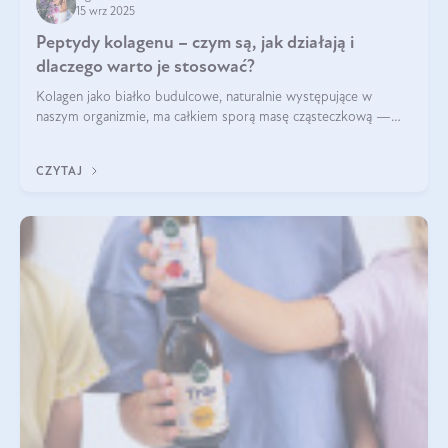
15 wrz 2025
Peptydy kolagenu – czym są, jak działają i
dlaczego warto je stosować?
Kolagen jako białko budulcowe, naturalnie występujące w
naszym organizmie, ma całkiem sporą masę cząsteczkową —
nawet do 300 kDa. Jeśli chcielibyśmy suplementować go w tej
formie, byłby trudno strawialny. Aby był lepiej przyswajalny i
CZYTAJ
bardziej biodostępny