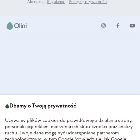
Akceptuję
Regulamin
i
Politykę prywatności
.
ul. Strzegomska 49
693 222 687
58-160 Świebodzice
Dbamy o Twoją prywatność
sklep@olini.pl
Polska
NIP 8860027066
Używamy plików cookies do prawidłowego działania strony,
REGON 890213034
personalizacji reklam, mierzenia ich skuteczności oraz analizy
ruchu. Twoje dane mogą być udostępniane partnerom
INFORMACJE
technologicznym, w tym Google (
dowiedz się, jak Google