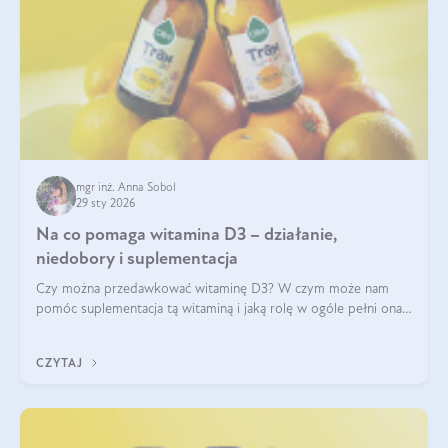
mgr inż. Anna Sobol
29 sty 2026
Na co pomaga witamina D3 – działanie,
niedobory i suplementacja
Czy można przedawkować witaminę D3? W czym może nam
pomóc suplementacja tą witaminą i jaką rolę w ogóle pełni ona
w naszym ciele? Powszechnie wiadomo, że jej przyjmowanie
zalecane jest jesienią i zimą, ale czy wiesz, dlaczego warto to
CZYTAJ
robić?