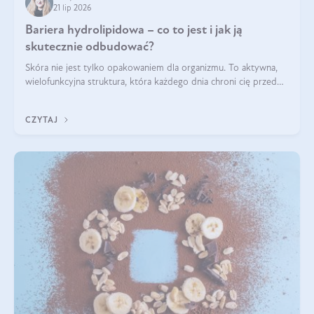
21 lip 2026
Bariera hydrolipidowa – co to jest i jak ją
skutecznie odbudować?
Skóra nie jest tylko opakowaniem dla organizmu. To aktywna,
wielofunkcyjna struktura, która każdego dnia chroni cię przed
utratą wody, wahaniami temperatury i czynnikami
środowiskowymi. Jednym z jej kluczowych elementów jest
CZYTAJ
bariera hydrolipidowa.