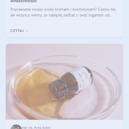
właściwości
Poprawianie swojej urody kremami i kosmetykami? Czemu nie,
ale wszyscy wiemy, że najlepiej zadbać o swój organizm od
wewnątrz — to solidna podstawa do tego, by nasz wygląd
zewnętrzny prezentował się zdrowo i atrakcyjnie. Stosowanie
CZYTAJ
wysokiej jakości suplem
mgr inż. Anna Sobol