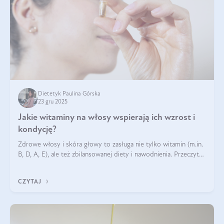
Dietetyk Paulina Górska
23 gru 2025
Jakie witaminy na włosy wspierają ich wzrost i
kondycję?
Zdrowe włosy i skóra głowy to zasługa nie tylko witamin (m.in.
B, D, A, E), ale też zbilansowanej diety i nawodnienia. Przeczytaj
nasz artykuł i dowiedz się, które składniki najskuteczniej hamują
wypadanie włosów.
CZYTAJ