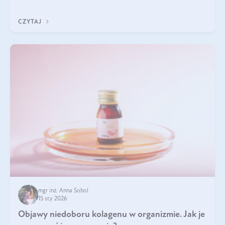
odpowiednie produkty. Po czym poznać, że są one dobrej
jakości? Jakie olejki eteryczne są najlepsze? Poznaj najważniejsze
CZYTAJ
kryteria wyboru!
mgr inż. Anna Sobol
15 sty 2026
Objawy niedoboru kolagenu w organizmie. Jak je