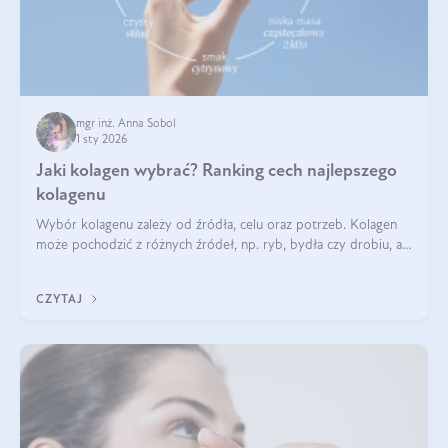
mgr inż. Anna Sobol
1 sty 2026
Jaki kolagen wybrać? Ranking cech najlepszego
kolagenu
Wybór kolagenu zależy od źródła, celu oraz potrzeb. Kolagen
może pochodzić z różnych źródeł, np. ryb, bydła czy drobiu, a
każdy typ ma swoje unikatowe właściwości. Dla skóry najlepiej
sprawdza się kolagen rybi, a dla wspierania stawów — kolagen
CZYTAJ
bydlęcy.