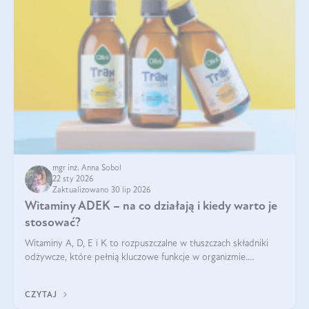
mgr inż. Anna Sobol
22 sty 2026
Zaktualizowano 30 lip 2026
Witaminy ADEK – na co działają i kiedy warto je
stosować?
Witaminy A, D, E i K to rozpuszczalne w tłuszczach składniki
odżywcze, które pełnią kluczowe funkcje w organizmie.
Wspierają zdrowie skóry i wzroku, odporność, prawidłową
krzepliwość krwi oraz mineralizację kości.
CZYTAJ