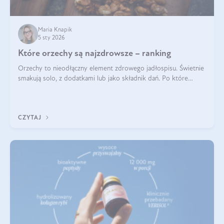
Maria Knapik
5 sty 2026
Które orzechy są najzdrowsze – ranking
Orzechy to nieodłączny element zdrowego jadłospisu. Świetnie
smakują solo, z dodatkami lub jako składnik dań. Po które
orzechy warto sięgać zamiast niezdrowej przekąski? Dowiesz
się z tego tekstu!
CZYTAJ