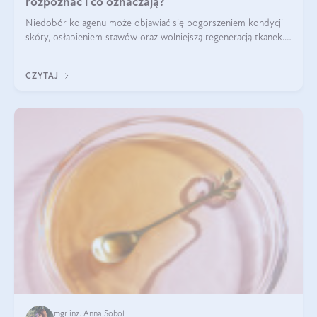
rozpoznać i co oznaczają?
Niedobór kolagenu może objawiać się pogorszeniem kondycji
skóry, osłabieniem stawów oraz wolniejszą regeneracją tkanek.
Do najczęstszych sygnałów należą utrata jędrności i
elastyczności skóry, bóle stawów, łamliwość paznokci oraz
CZYTAJ
osłabienie włosów.
mgr inż. Anna Sobol