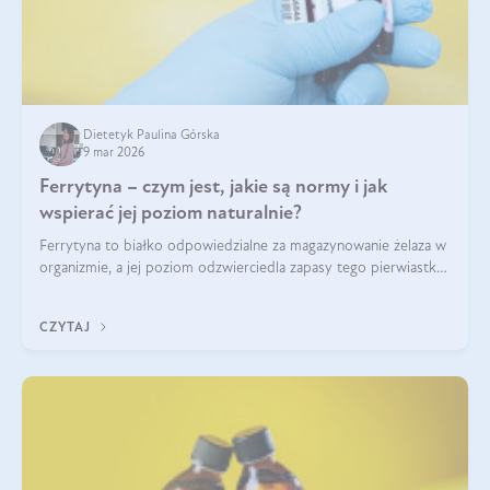
Dietetyk Paulina Górska
9 mar 2026
Ferrytyna – czym jest, jakie są normy i jak
wspierać jej poziom naturalnie?
Ferrytyna to białko odpowiedzialne za magazynowanie żelaza w
organizmie, a jej poziom odzwierciedla zapasy tego pierwiastka.
Warto dowiedzieć się więcej na jej temat, ponieważ niedobór
ferrytyny daje objawy, które mogą utrudniać codzienne
CZYTAJ
funkcjonowanie (