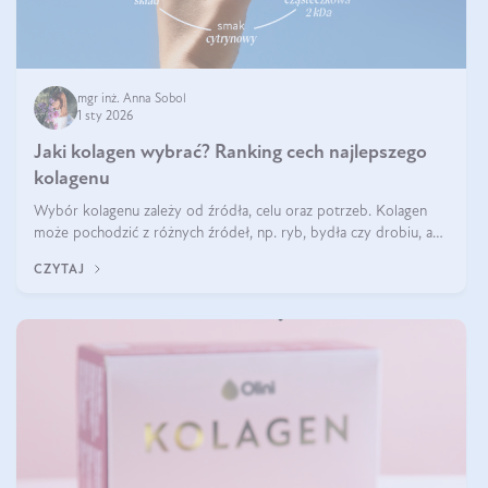
mgr inż. Anna Sobol
1 sty 2026
Jaki kolagen wybrać? Ranking cech najlepszego
kolagenu
Wybór kolagenu zależy od źródła, celu oraz potrzeb. Kolagen
może pochodzić z różnych źródeł, np. ryb, bydła czy drobiu, a
każdy typ ma swoje unikatowe właściwości. Dla skóry najlepiej
CZYTAJ
sprawdza się kolagen rybi, a dla wspierania stawów — kolagen
bydlęcy.