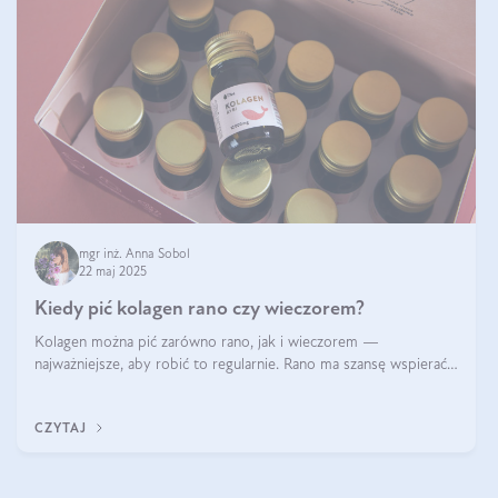
mgr inż. Anna Sobol
22 maj 2025
Kiedy pić kolagen rano czy wieczorem?
Kolagen można pić zarówno rano, jak i wieczorem —
najważniejsze, aby robić to regularnie. Rano ma szansę wspierać
energię i metabolizm, a wieczorem regenerację organizmu
podczas snu.
CZYTAJ