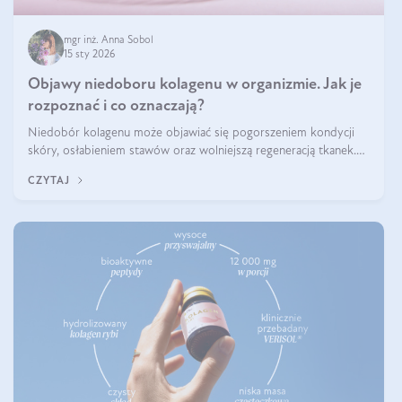
mgr inż. Anna Sobol
15 sty 2026
Objawy niedoboru kolagenu w organizmie. Jak je
rozpoznać i co oznaczają?
Niedobór kolagenu może objawiać się pogorszeniem kondycji
skóry, osłabieniem stawów oraz wolniejszą regeneracją tkanek.
Do najczęstszych sygnałów należą utrata jędrności i elastyczności
CZYTAJ
skóry, bóle stawów, łamliwość paznokci oraz osłabienie włosów.