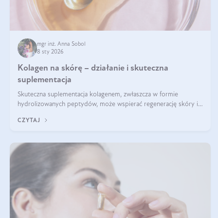
mgr inż. Anna Sobol
8 sty 2026
Kolagen na skórę – działanie i skuteczna
suplementacja
Skuteczna suplementacja kolagenem, zwłaszcza w formie
hydrolizowanych peptydów, może wspierać regenerację skóry i
poprawiać jej wygląd, jeśli jest połączona z odpowiednią dietą i
CZYTAJ
regularnością stosowania.