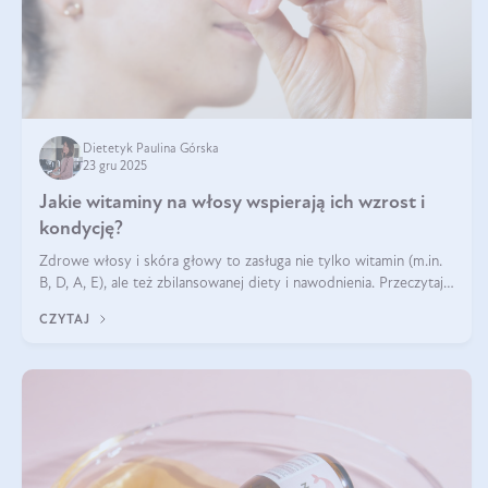
Dietetyk Paulina Górska
23 gru 2025
Jakie witaminy na włosy wspierają ich wzrost i
kondycję?
Zdrowe włosy i skóra głowy to zasługa nie tylko witamin (m.in.
B, D, A, E), ale też zbilansowanej diety i nawodnienia. Przeczytaj
nasz artykuł i dowiedz się, które składniki najskuteczniej hamują
CZYTAJ
wypadanie włosów.