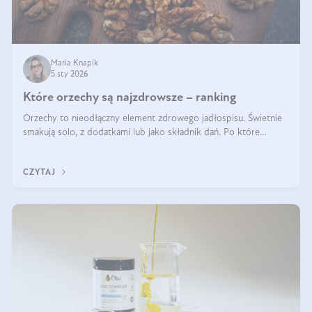
Maria Knapik
5 sty 2026
Które orzechy są najzdrowsze – ranking
Orzechy to nieodłączny element zdrowego jadłospisu. Świetnie
smakują solo, z dodatkami lub jako składnik dań. Po które
orzechy warto sięgać zamiast niezdrowej przekąski? Dowiesz się
z tego tekstu!
CZYTAJ