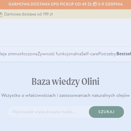
DARMOWA DOSTAWA DPD PICKUP OD 49 ZŁ 📦 3-9 SIERPNIA
Darmowa dostawa od 199 zł
leje zimnotłoczone
Żywność funkcjonalna
Self-care
Potrzeby
Bestsel
Baza wiedzy Olini
Wszystko o właściwościach i zastosowaniach naturalnych olejów
SZUKAJ