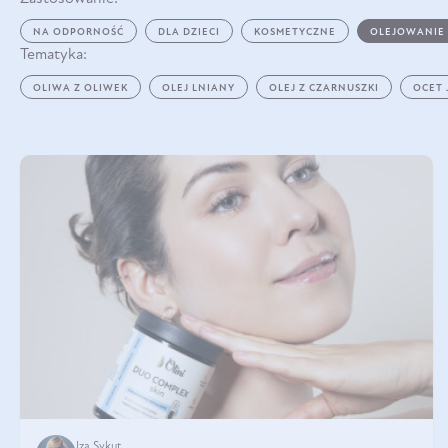
NA ODPORNOŚĆ
DLA DZIECI
KOSMETYCZNE
OLEJOWANIE
Tematyka:
OLIWA Z OLIWEK
OLEJ LNIANY
OLEJ Z CZARNUSZKI
OCET
Iza Sykut