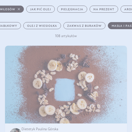
 WŁOSÓW
JAK PIĆ OLEJ
PIELĘGNACJA
NA PREZENT
ARO
 JABŁKOWY
OLEJ Z WIESIOŁKA
ZAKWAS Z BURAKÓW
MASŁA I PA
108 artykułów
Dietetyk Paulina Górska