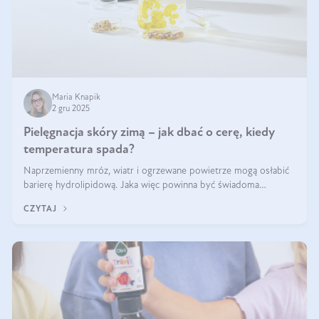
Maria Knapik
2 gru 2025
Pielęgnacja skóry zimą – jak dbać o cerę, kiedy
temperatura spada?
Naprzemienny mróz, wiatr i ogrzewane powietrze mogą osłabić
barierę hydrolipidową. Jaka więc powinna być świadoma
pielęgnacja w okresie chłodnych miesięcy?
CZYTAJ