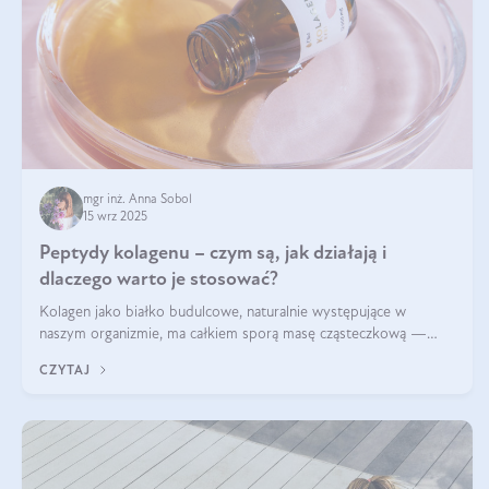
mgr inż. Anna Sobol
15 wrz 2025
Peptydy kolagenu – czym są, jak działają i
dlaczego warto je stosować?
Kolagen jako białko budulcowe, naturalnie występujące w
naszym organizmie, ma całkiem sporą masę cząsteczkową —
nawet do 300 kDa. Jeśli chcielibyśmy suplementować go w tej
CZYTAJ
formie, byłby trudno strawialny. Aby był lepiej przyswajalny i
bardziej biodostępny