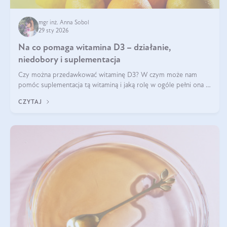
mgr inż. Anna Sobol
29 sty 2026
Na co pomaga witamina D3 – działanie,
niedobory i suplementacja
Czy można przedawkować witaminę D3? W czym może nam
pomóc suplementacja tą witaminą i jaką rolę w ogóle pełni ona w
naszym ciele? Powszechnie wiadomo, że jej przyjmowanie
CZYTAJ
zalecane jest jesienią i zimą, ale czy wiesz, dlaczego warto to
robić?