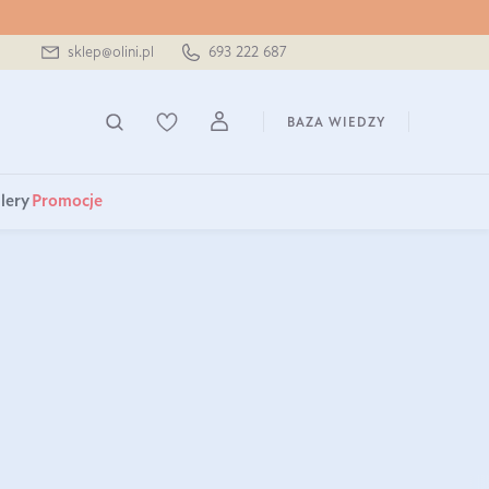
sklep@olini.pl
693 222 687
BAZA WIEDZY
lery
Promocje