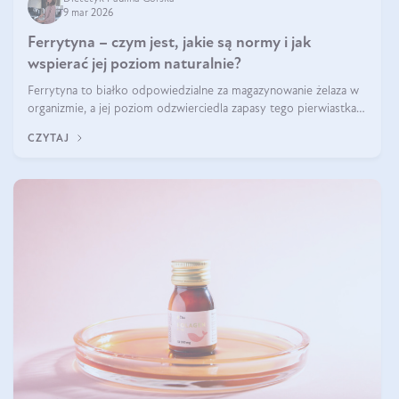
9 mar 2026
Ferrytyna – czym jest, jakie są normy i jak
wspierać jej poziom naturalnie?
Ferrytyna to białko odpowiedzialne za magazynowanie żelaza w
organizmie, a jej poziom odzwierciedla zapasy tego pierwiastka.
Warto dowiedzieć się więcej na jej temat, ponieważ niedobór
CZYTAJ
ferrytyny daje objawy, które mogą utrudniać codzienne
funkcjonowanie (