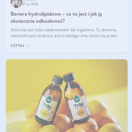
21 lip 2026
Bariera hydrolipidowa – co to jest i jak ją
skutecznie odbudować?
Skóra nie jest tylko opakowaniem dla organizmu. To aktywna,
wielofunkcyjna struktura, która każdego dnia chroni cię przed
utratą wody, wahaniami temperatury i czynnikami
CZYTAJ
środowiskowymi. Jednym z jej kluczowych elementów jest
bariera hydrolipidowa.