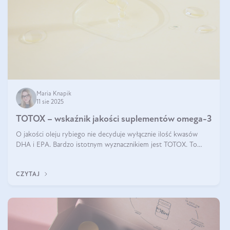
Maria Knapik
11 sie 2025
TOTOX – wskaźnik jakości suplementów omega-3
O jakości oleju rybiego nie decyduje wyłącznie ilość kwasów
DHA i EPA. Bardzo istotnym wyznacznikiem jest TOTOX. To
wskaźnik, który pokazuje skuteczność, świeżość oraz
bezpieczeństwo suplementu?
CZYTAJ