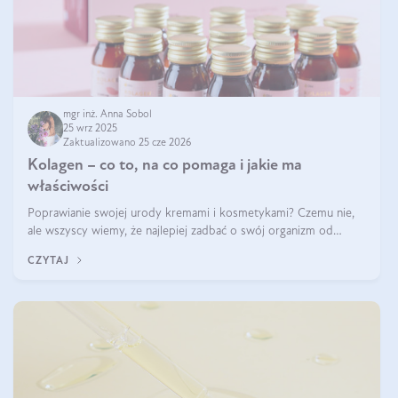
mgr inż. Anna Sobol
25 wrz 2025
Zaktualizowano 25 cze 2026
Kolagen – co to, na co pomaga i jakie ma
właściwości
Poprawianie swojej urody kremami i kosmetykami? Czemu nie,
ale wszyscy wiemy, że najlepiej zadbać o swój organizm od
wewnątrz — to solidna podstawa do tego, by nasz wygląd
CZYTAJ
zewnętrzny prezentował się zdrowo i atrakcyjnie. Stosowanie
wysokiej jakości suplem