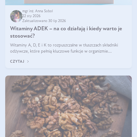
mgr inż. Anna Sobol
22 sty 2026
Zaktualizowano 30 lip 2026
Witaminy ADEK – na co działają i kiedy warto je
stosować?
Witaminy A, D, E i K to rozpuszczalne w tłuszczach składniki
odżywcze, które pełnią kluczowe funkcje w organizmie.
Wspierają zdrowie skóry i wzroku, odporność, prawidłową
CZYTAJ
krzepliwość krwi oraz mineralizację kości.