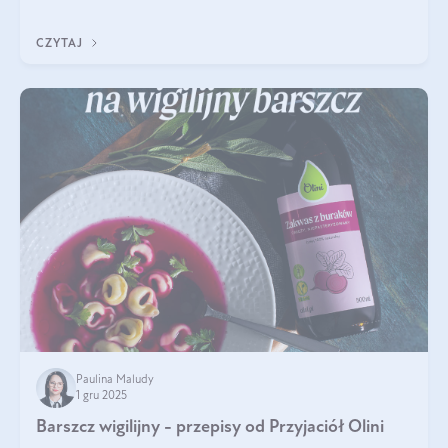
czerwonych zostało zapomniane, by w ostatnim czasie powrócić
na fali popularności na
CZYTAJ
Paulina Maludy
1 gru 2025
Barszcz wigilijny - przepisy od Przyjaciół Olini