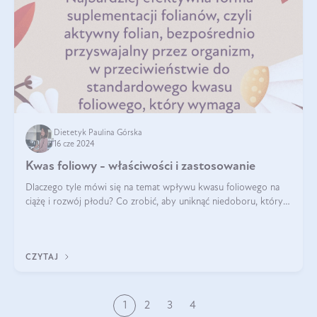
Dietetyk Paulina Górska
16 cze 2024
Kwas foliowy - właściwości i zastosowanie
Dlaczego tyle mówi się na temat wpływu kwasu foliowego na
ciążę i rozwój płodu? Co zrobić, aby uniknąć niedoboru, który
może mieć negatywny wpływ zarówno na organizm kobiety, jak
i jej nienarodzoneg
CZYTAJ
1
2
3
4