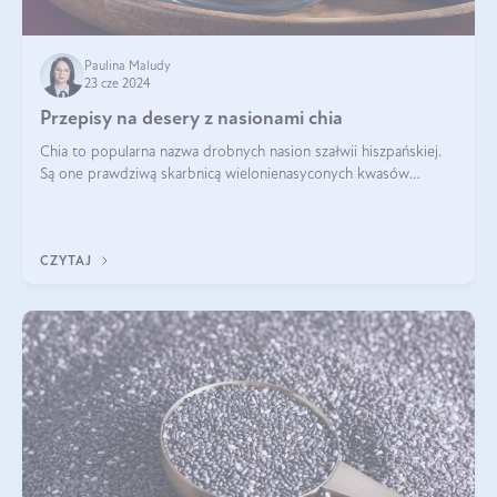
Paulina Maludy
23 cze 2024
Przepisy na desery z nasionami chia
Chia to popularna nazwa drobnych nasion szałwii hiszpańskiej.
Są one prawdziwą skarbnicą wielonienasyconych kwasów
tłuszczowych, białka, witamin i minerałów. W ostatnich latach ich
stosowanie stało si
CZYTAJ