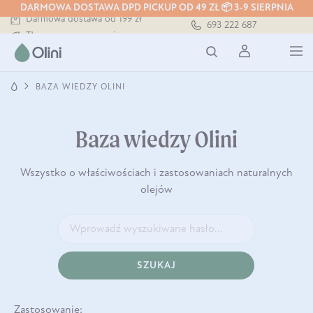
DARMOWA DOSTAWA DPD PICKUP OD 49 ZŁ 📦 3-9 SIERPNIA
Darmowa dostawa od 199 zł
693 222 687
Tłoczony zawsze na zimno
Bezpieczna dostawa od 7,49 zł
Darmowa dostawa od 199 zł
Tłoczony zawsze na zimno
BAZA WIEDZY OLINI
Baza wiedzy Olini
Wszystko o właściwościach i zastosowaniach naturalnych
olejów
SZUKAJ
Zastosowanie: