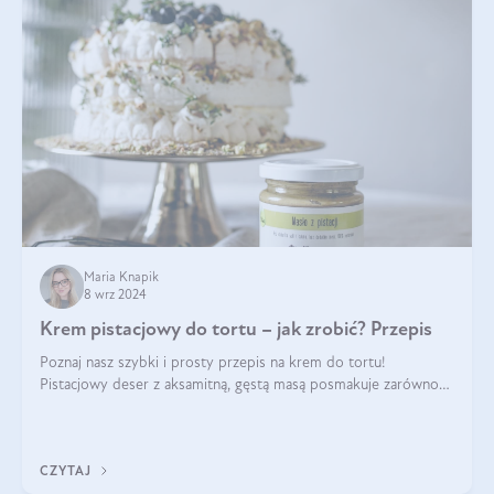
Maria Knapik
8 wrz 2024
Krem pistacjowy do tortu – jak zrobić? Przepis
Poznaj nasz szybki i prosty przepis na krem do tortu!
Pistacjowy deser z aksamitną, gęstą masą posmakuje zarówno
domownikom, jak i gościom. Dzięki niemu każdy kawałek ciasta
będzie prawdziwą ucztą dla
CZYTAJ