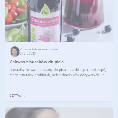
Zuzanna Adamkiewicz-Kiwer
29 gru 2025
Zakwas z buraków do picia
Naturalny zakwas buraczany do picia - polski superfood, napój
mocy, naturalny probiotyk, pełen składników odżywczych - o
zakwasie z buraka mówi się w samych superlatywach. Niektórzy
z Was usłyszeli o
CZYTAJ