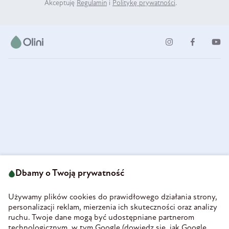
Akceptuję
Regulamin
i
Politykę prywatności
.
ul. Strzegomska 49
693 222 687
58-160 Świebodzice
Dbamy o Twoją prywatność
sklep@olini.pl
Polska
NIP 8860027066
Używamy plików cookies do prawidłowego działania strony,
REGON 890213034
personalizacji reklam, mierzenia ich skuteczności oraz analizy
ruchu. Twoje dane mogą być udostępniane partnerom
INFORMACJE
technologicznym, w tym Google (
dowiedz się, jak Google