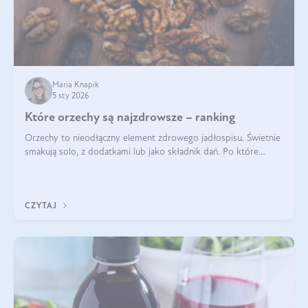
Maria Knapik
5 sty 2026
Które orzechy są najzdrowsze – ranking
Orzechy to nieodłączny element zdrowego jadłospisu. Świetnie
smakują solo, z dodatkami lub jako składnik dań. Po które
orzechy warto sięgać zamiast niezdrowej przekąski? Dowiesz
się z tego tekstu!
CZYTAJ