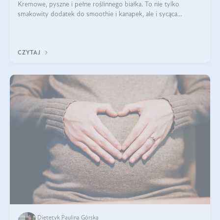
Kremowe, pyszne i pełne roślinnego białka. To nie tylko
smakowity dodatek do smoothie i kanapek, ale i sycąca
przekąska dla całej rodziny. Czy warto jeść masło orzechowe?
Jakie są korzyści zdrowotne
CZYTAJ
Dietetyk Paulina Górska