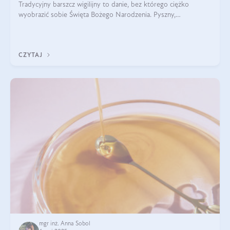
Tradycyjny barszcz wigilijny to danie, bez którego ciężko
wyobrazić sobie Święta Bożego Narodzenia. Pyszny,
aromatyczny, esencjonalny, pachnący grzybami, o pięknym
klarownym kolorze. W czym tkwi tajem
CZYTAJ
mgr inż. Anna Sobol