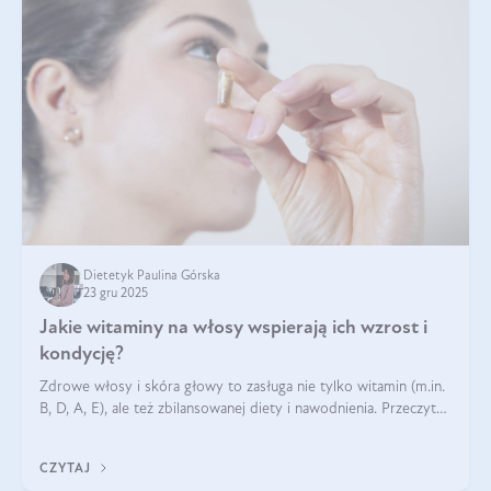
Dietetyk Paulina Górska
23 gru 2025
Jakie witaminy na włosy wspierają ich wzrost i
kondycję?
Zdrowe włosy i skóra głowy to zasługa nie tylko witamin (m.in.
B, D, A, E), ale też zbilansowanej diety i nawodnienia. Przeczytaj
nasz artykuł i dowiedz się, które składniki najskuteczniej hamują
wypadanie włosów.
CZYTAJ