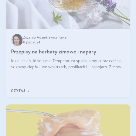
Zuzanna Adamkiewicz-Kiwer
8 paź 2024
Przepisy na herbaty zimowe i napary
Idzie jesień. Idzie zima. Temperatura spada, a my coraz częściej
szukamy ciepła - we wnętrzach, posiłkach i… napojach. Zimowe
herbaty to sposób na odporność, rozgrzewkę i ukojenie. Aby
delektować si
CZYTAJ