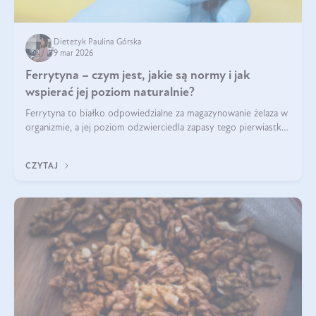
Dietetyk Paulina Górska
9 mar 2026
Ferrytyna – czym jest, jakie są normy i jak
wspierać jej poziom naturalnie?
Ferrytyna to białko odpowiedzialne za magazynowanie żelaza w
organizmie, a jej poziom odzwierciedla zapasy tego pierwiastka.
Warto dowiedzieć się więcej na jej temat, ponieważ niedobór
ferrytyny daje objawy, które mogą utrudniać codzienne
CZYTAJ
funkcjonowanie (