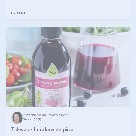
się z tego tekstu!
CZYTAJ
Zuzanna Adamkiewicz-Kiwer
29 gru 2025
Zakwas z buraków do picia