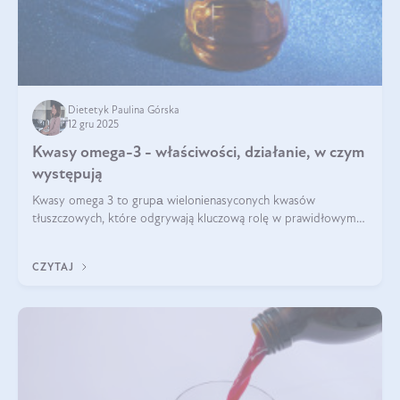
Dietetyk Paulina Górska
12 gru 2025
Kwasy omega-3 - właściwości, działanie, w czym
występują
Kwasy omega 3 to grupа wielonienasyconych kwasów
tłuszczowych, które odgrywają kluczową rolę w prawidłowym
funkcjonowaniu organizmu – wspierają pracę serca, mózgu i
układu odpornościowego.
CZYTAJ