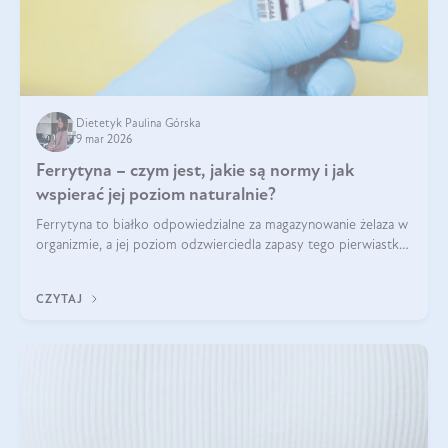
Dietetyk Paulina Górska
9 mar 2026
Ferrytyna – czym jest, jakie są normy i jak
wspierać jej poziom naturalnie?
Ferrytyna to białko odpowiedzialne za magazynowanie żelaza w
organizmie, a jej poziom odzwierciedla zapasy tego pierwiastka.
Warto dowiedzieć się więcej na jej temat, ponieważ niedobór
ferrytyny daje objawy, które mogą utrudniać codzienne
CZYTAJ
funkcjonowanie (