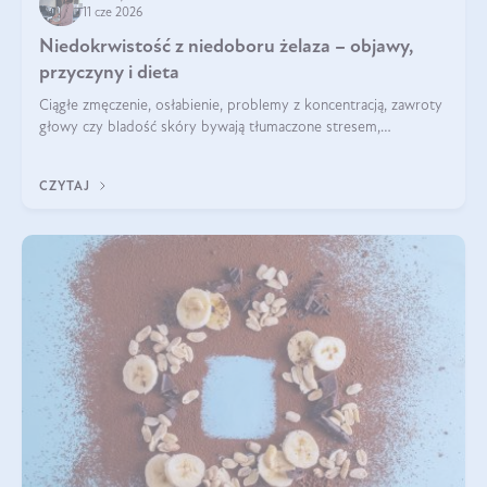
11 cze 2026
Niedokrwistość z niedoboru żelaza – objawy,
przyczyny i dieta
Ciągłe zmęczenie, osłabienie, problemy z koncentracją, zawroty
głowy czy bladość skóry bywają tłumaczone stresem,
przepracowaniem lub niedoborem snu. Tymczasem ich
przyczyną może być niedokrwistość z niedoboru żelaza.
CZYTAJ