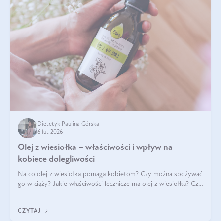
Dietetyk Paulina Górska
6 lut 2026
Olej z wiesiołka – właściwości i wpływ na
kobiece dolegliwości
Na co olej z wiesiołka pomaga kobietom? Czy można spożywać
go w ciąży? Jakie właściwości lecznicze ma olej z wiesiołka? Czy
jego skuteczność potwierdzają badania? Ile trzeba czekać na
efekty? Jaka jes
CZYTAJ