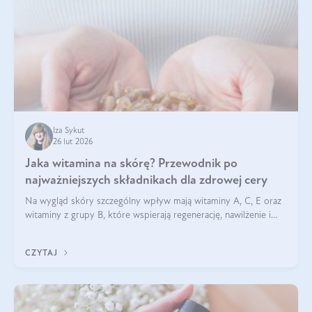
Iza Sykut
26 lut 2026
Jaka witamina na skórę? Przewodnik po
najważniejszych składnikach dla zdrowej cery
Na wygląd skóry szczególny wpływ mają witaminy A, C, E oraz
witaminy z grupy B, które wspierają regenerację, nawilżenie i
ochronę przed stresem oksydacyjnym. Odpowiednia podaż
tych witamin wspiera elastyczność skóry i jej naturalny blask.
CZYTAJ