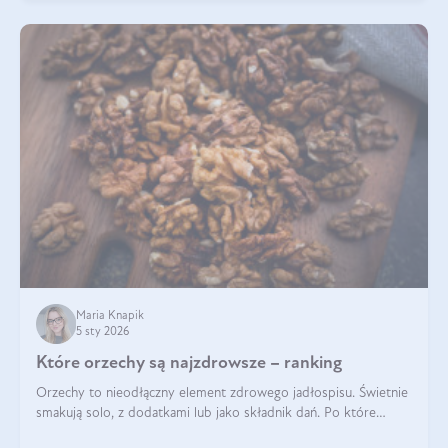
Maria Knapik
5 sty 2026
Które orzechy są najzdrowsze – ranking
Orzechy to nieodłączny element zdrowego jadłospisu. Świetnie
smakują solo, z dodatkami lub jako składnik dań. Po które
orzechy warto sięgać zamiast niezdrowej przekąski? Dowiesz