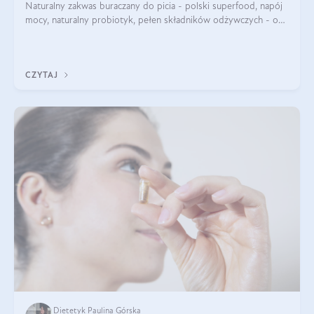
Naturalny zakwas buraczany do picia - polski superfood, napój
mocy, naturalny probiotyk, pełen składników odżywczych - o
zakwasie z buraka mówi się w samych superlatywach. Niektórzy
z Was usłyszeli o
CZYTAJ
Dietetyk Paulina Górska