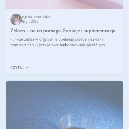
mgr inż. Anna Sobol
16 gru 2025
Żelazo – na co pomaga. Funkcje i suplementacja
Funkcje żelaza w organizmie obejmują przede wszystkim
transport tlenu i prawidłowe funkcjonowanie niektórych
enzymów. Żelazo odpowiada też za działanie układu
immunologicznego i nerwowego, szczególnie na wczesnym
etapie życia.
CZYTAJ