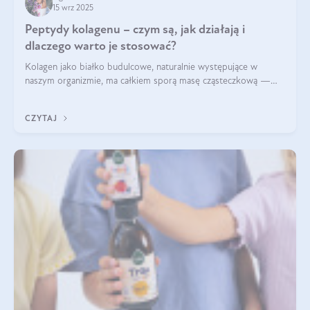
15 wrz 2025
Peptydy kolagenu – czym są, jak działają i
dlaczego warto je stosować?
Kolagen jako białko budulcowe, naturalnie występujące w
naszym organizmie, ma całkiem sporą masę cząsteczkową —
nawet do 300 kDa. Jeśli chcielibyśmy suplementować go w tej
formie, byłby trudno strawialny. Aby był lepiej przyswajalny i
CZYTAJ
bardziej biodostępny