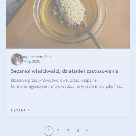
mgr inż. Anna Sobol
14 lip 2025
Sezamol właściwości, działanie i zastosowania
Działanie przeciwnowotworowe, przeciwzapalne,
hormonoregulacyjne i antyoksydacyjne w jednym związku? Tak
— to właśnie natura sezamolu, który obecny jest w oleju
sezamowym. Dowiedz się, dlaczego warto wprowadzić go do
swojej diety — być może to pierwsza ok
CZYTAJ
1
2
3
4
5