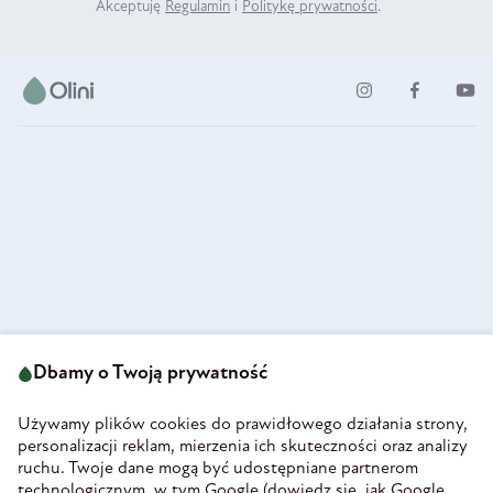
Akceptuję
Regulamin
i
Politykę prywatności
.
ul. Strzegomska 49
693 222 687
58-160 Świebodzice
Dbamy o Twoją prywatność
sklep@olini.pl
Polska
NIP 8860027066
Używamy plików cookies do prawidłowego działania strony,
REGON 890213034
personalizacji reklam, mierzenia ich skuteczności oraz analizy
ruchu. Twoje dane mogą być udostępniane partnerom
INFORMACJE
technologicznym, w tym Google (
dowiedz się, jak Google