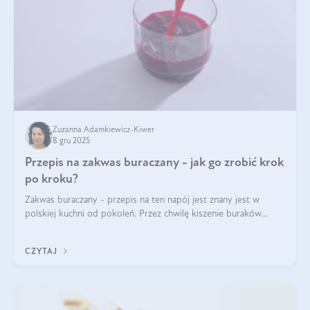
Zuzanna Adamkiewicz-Kiwer
8 gru 2025
Przepis na zakwas buraczany - jak go zrobić krok
po kroku?
Zakwas buraczany - przepis na ten napój jest znany jest w
polskiej kuchni od pokoleń. Przez chwilę kiszenie buraków
czerwonych zostało zapomniane, by w ostatnim czasie powrócić
na fali popularności na
CZYTAJ