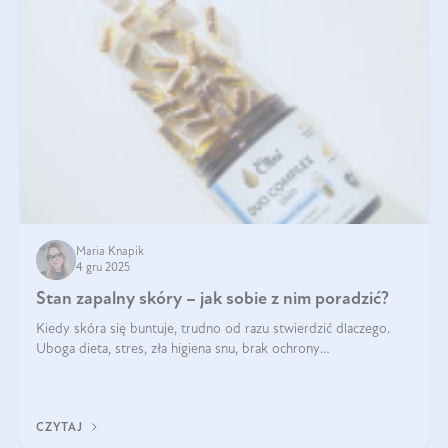
Maria Knapik
4 gru 2025
Stan zapalny skóry – jak sobie z nim poradzić?
Kiedy skóra się buntuje, trudno od razu stwierdzić dlaczego.
Uboga dieta, stres, zła higiena snu, brak ochrony
przeciwsłonecznej – powodów nasilenia stanów zapalnych może
być wiele. Jak poradzić sobie z ich przyczynami i skutkami?
CZYTAJ