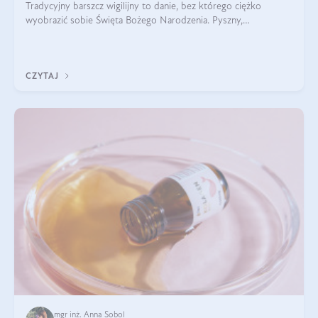
Tradycyjny barszcz wigilijny to danie, bez którego ciężko
wyobrazić sobie Święta Bożego Narodzenia. Pyszny,
aromatyczny, esencjonalny, pachnący grzybami, o pięknym
klarownym kolorze. W czym tkwi tajem
CZYTAJ
mgr inż. Anna Sobol