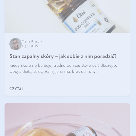
Maria Knapik
4 gru 2025
Stan zapalny skóry – jak sobie z nim poradzić?
Kiedy skóra się buntuje, trudno od razu stwierdzić dlaczego.
Uboga dieta, stres, zła higiena snu, brak ochrony
przeciwsłonecznej – powodów nasilenia stanów zapalnych może
być wiele. Jak poradzić sobie z ich przyczynami i skutkami?
CZYTAJ