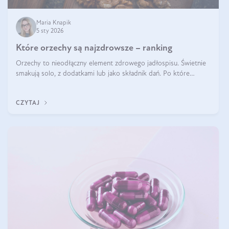
Maria Knapik
5 sty 2026
Które orzechy są najzdrowsze – ranking
Orzechy to nieodłączny element zdrowego jadłospisu. Świetnie
smakują solo, z dodatkami lub jako składnik dań. Po które
orzechy warto sięgać zamiast niezdrowej przekąski? Dowiesz się
z tego tekstu!
CZYTAJ