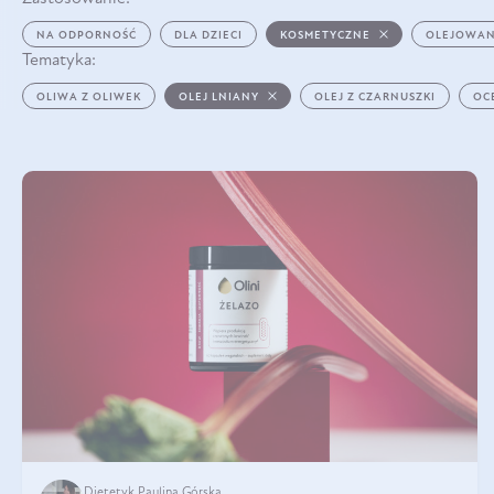
NA ODPORNOŚĆ
DLA DZIECI
KOSMETYCZNE
OLEJOWAN
Tematyka:
OLIWA Z OLIWEK
OLEJ LNIANY
OLEJ Z CZARNUSZKI
OC
Dietetyk Paulina Górska