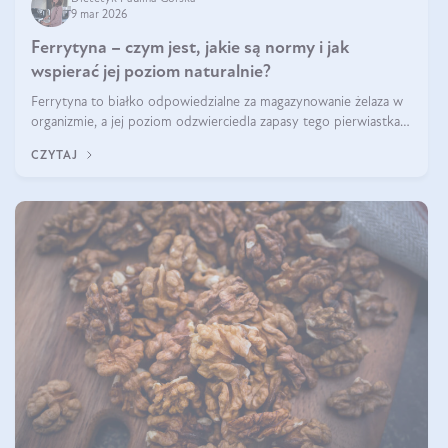
9 mar 2026
Ferrytyna – czym jest, jakie są normy i jak
wspierać jej poziom naturalnie?
Ferrytyna to białko odpowiedzialne za magazynowanie żelaza w
organizmie, a jej poziom odzwierciedla zapasy tego pierwiastka.
Warto dowiedzieć się więcej na jej temat, ponieważ niedobór
CZYTAJ
ferrytyny daje objawy, które mogą utrudniać codzienne
funkcjonowanie (