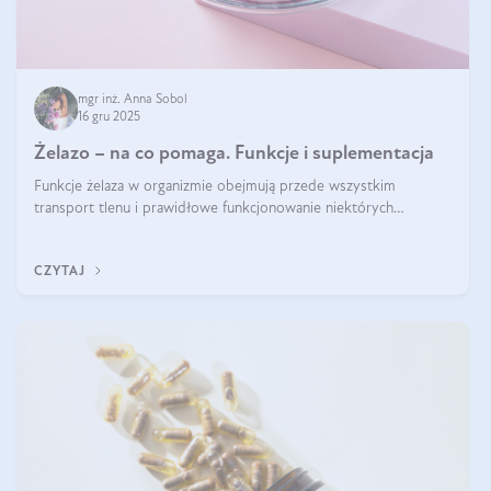
mgr inż. Anna Sobol
16 gru 2025
Żelazo – na co pomaga. Funkcje i suplementacja
Funkcje żelaza w organizmie obejmują przede wszystkim
transport tlenu i prawidłowe funkcjonowanie niektórych
enzymów. Żelazo odpowiada też za działanie układu
immunologicznego i nerwowego, szczególnie na wczesnym
CZYTAJ
etapie życia.