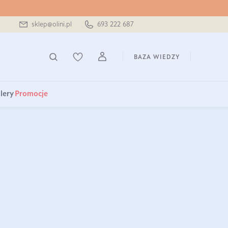
sklep@olini.pl
693 222 687
BAZA WIEDZY
lery
Promocje