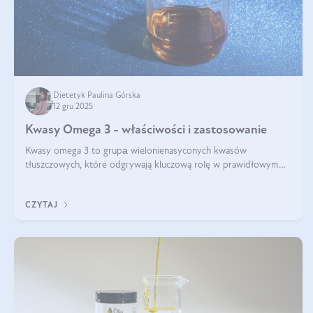
Dietetyk Paulina Górska
12 gru 2025
Kwasy Omega 3 - właściwości i zastosowanie
Kwasy omega 3 to grupа wielonienasyconych kwasów
tłuszczowych, które odgrywają kluczową rolę w prawidłowym
funkcjonowaniu organizmu – wspierają pracę serca, mózgu i
układu odpornościowego.
CZYTAJ