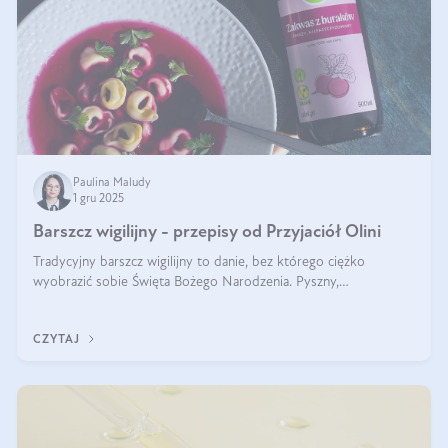
Paulina Maludy
1 gru 2025
Barszcz wigilijny - przepisy od Przyjaciół Olini
Tradycyjny barszcz wigilijny to danie, bez którego ciężko
wyobrazić sobie Święta Bożego Narodzenia. Pyszny,
aromatyczny, esencjonalny, pachnący grzybami, o pięknym
klarownym kolorze. W czym tkwi tajem
CZYTAJ