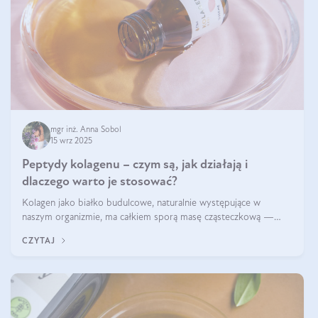
mgr inż. Anna Sobol
15 wrz 2025
Peptydy kolagenu – czym są, jak działają i
dlaczego warto je stosować?
Kolagen jako białko budulcowe, naturalnie występujące w
naszym organizmie, ma całkiem sporą masę cząsteczkową —
nawet do 300 kDa. Jeśli chcielibyśmy suplementować go w tej
CZYTAJ
formie, byłby trudno strawialny. Aby był lepiej przyswajalny i
bardziej biodostępny