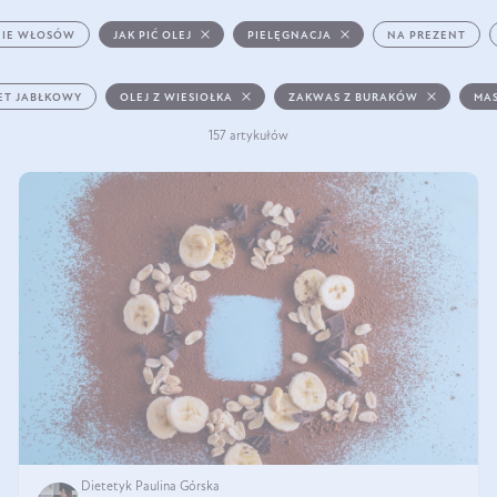
IE WŁOSÓW
JAK PIĆ OLEJ
PIELĘGNACJA
NA PREZENT
ET JABŁKOWY
OLEJ Z WIESIOŁKA
ZAKWAS Z BURAKÓW
MAS
157 artykułów
Dietetyk Paulina Górska