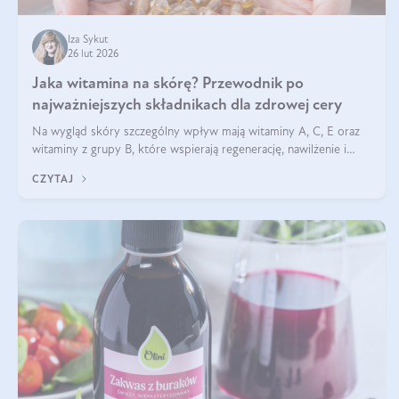
Iza Sykut
26 lut 2026
Jaka witamina na skórę? Przewodnik po
najważniejszych składnikach dla zdrowej cery
Na wygląd skóry szczególny wpływ mają witaminy A, C, E oraz
witaminy z grupy B, które wspierają regenerację, nawilżenie i
ochronę przed stresem oksydacyjnym. Odpowiednia podaż tych
CZYTAJ
witamin wspiera elastyczność skóry i jej naturalny blask.