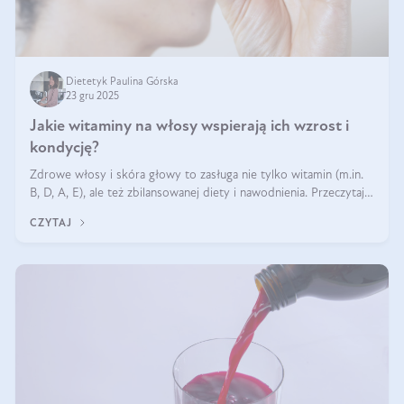
Dietetyk Paulina Górska
23 gru 2025
Jakie witaminy na włosy wspierają ich wzrost i
kondycję?
Zdrowe włosy i skóra głowy to zasługa nie tylko witamin (m.in.
B, D, A, E), ale też zbilansowanej diety i nawodnienia. Przeczytaj
nasz artykuł i dowiedz się, które składniki najskuteczniej hamują
CZYTAJ
wypadanie włosów.