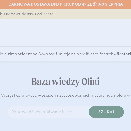
DARMOWA DOSTAWA DPD PICKUP OD 49 ZŁ 📦 3-9 SIERPNIA
Darmowa dostawa od 199 zł
leje zimnotłoczone
Żywność funkcjonalna
Self-care
Potrzeby
Bestsel
Baza wiedzy Olini
Wszystko o właściwościach i zastosowaniach naturalnych olejów
SZUKAJ