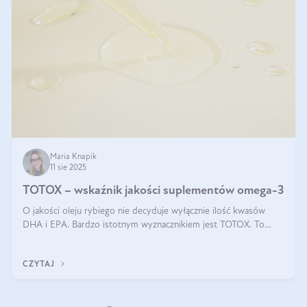
Maria Knapik
11 sie 2025
TOTOX – wskaźnik jakości suplementów omega-3
O jakości oleju rybiego nie decyduje wyłącznie ilość kwasów
DHA i EPA. Bardzo istotnym wyznacznikiem jest TOTOX. To
wskaźnik, który pokazuje skuteczność, świeżość oraz
bezpieczeństwo suplementu?
CZYTAJ