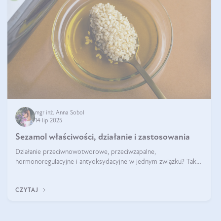
mgr inż. Anna Sobol
14 lip 2025
Sezamol właściwości, działanie i zastosowania
Działanie przeciwnowotworowe, przeciwzapalne,
hormonoregulacyjne i antyoksydacyjne w jednym związku? Tak
— to właśnie natura sezamolu, który obecny jest w oleju
sezamowym. Dowiedz się, dlaczego warto wprowadzić go do
CZYTAJ
swojej diety — być może to pierwsza ok