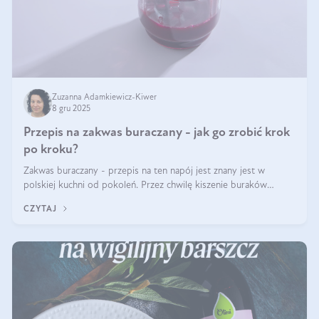
Zuzanna Adamkiewicz-Kiwer
8 gru 2025
Przepis na zakwas buraczany - jak go zrobić krok
po kroku?
Zakwas buraczany - przepis na ten napój jest znany jest w
polskiej kuchni od pokoleń. Przez chwilę kiszenie buraków
czerwonych zostało zapomniane, by w ostatnim czasie powrócić
CZYTAJ
na fali popularności na