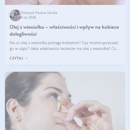
Dietetyk Paulina Górska
6 lut 2026
Olej z wiesiołka – właściwości i wpływ na kobiece
dolegliwości
Na co olej z wiesiołka pomaga kobietom? Czy można spożywać
go w ciąży? Jakie właściwości lecznicze ma olej z wiesiołka? Czy
jego skuteczność potwierdzają badania? Ile trzeba czekać na
CZYTAJ
efekty? Jaka jes