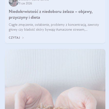
11 cze 2026
Niedokrwistość z niedoboru żelaza – objawy,
przyczyny i dieta
Ciągłe zmęczenie, osłabienie, problemy z koncentracją, zawroty
głowy czy bladość skóry bywają tłumaczone stresem,
przepracowaniem lub niedoborem snu. Tymczasem ich przyczyną
CZYTAJ
może być niedokrwistość z niedoboru żelaza.