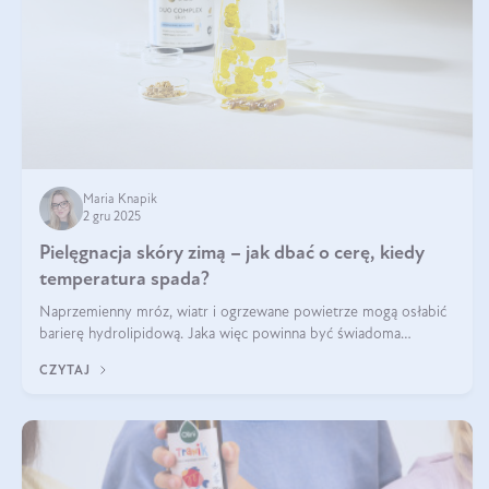
Maria Knapik
2 gru 2025
Pielęgnacja skóry zimą – jak dbać o cerę, kiedy
temperatura spada?
Naprzemienny mróz, wiatr i ogrzewane powietrze mogą osłabić
barierę hydrolipidową. Jaka więc powinna być świadoma
pielęgnacja w okresie chłodnych miesięcy?
CZYTAJ