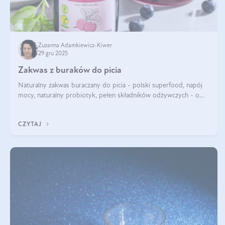
Zuzanna Adamkiewicz-Kiwer
29 gru 2025
Zakwas z buraków do picia
Naturalny zakwas buraczany do picia - polski superfood, napój
mocy, naturalny probiotyk, pełen składników odżywczych - o
zakwasie z buraka mówi się w samych superlatywach. Niektórzy
z Was usłyszeli o
CZYTAJ