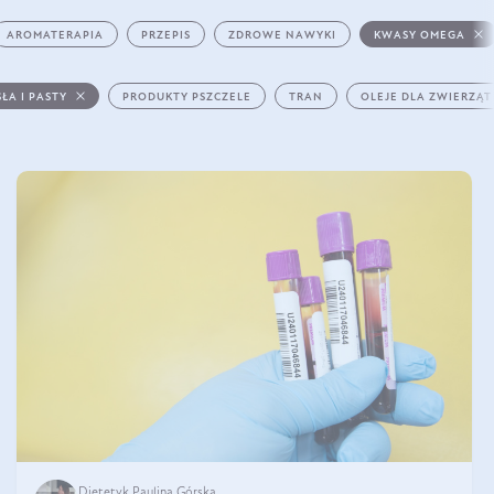
AROMATERAPIA
PRZEPIS
ZDROWE NAWYKI
KWASY OMEGA
ŁA I PASTY
PRODUKTY PSZCZELE
TRAN
OLEJE DLA ZWIERZĄT
Dietetyk Paulina Górska