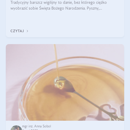
Tradycyjny barszcz wigilijny to danie, bez którego ciężko
wyobrazić sobie Święta Bożego Narodzenia. Pyszny,
aromatyczny, esencjonalny, pachnący grzybami, o pięknym
klarownym kolorze. W czym tkwi tajem
CZYTAJ
mgr inż. Anna Sobol