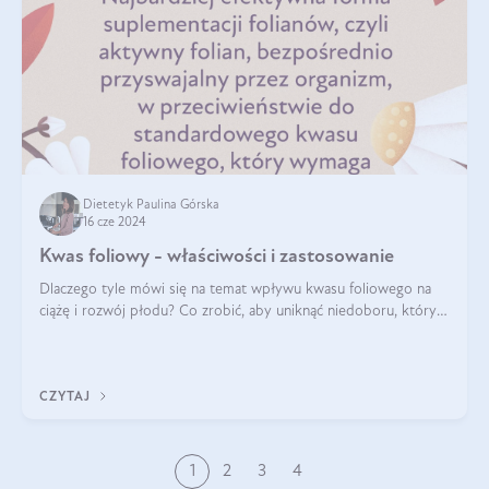
Dietetyk Paulina Górska
16 cze 2024
Kwas foliowy - właściwości i zastosowanie
Dlaczego tyle mówi się na temat wpływu kwasu foliowego na
ciążę i rozwój płodu? Co zrobić, aby uniknąć niedoboru, który
może mieć negatywny wpływ zarówno na organizm kobiety, jak
i jej nienarodzoneg
CZYTAJ
1
2
3
4