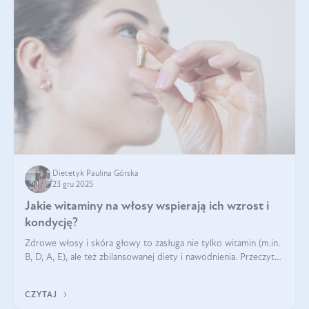
Dietetyk Paulina Górska
23 gru 2025
Jakie witaminy na włosy wspierają ich wzrost i
kondycję?
Zdrowe włosy i skóra głowy to zasługa nie tylko witamin (m.in.
B, D, A, E), ale też zbilansowanej diety i nawodnienia. Przeczytaj
nasz artykuł i dowiedz się, które składniki najskuteczniej hamują
wypadanie włosów.
CZYTAJ