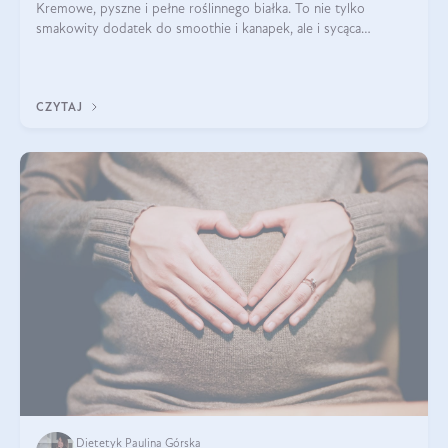
Kremowe, pyszne i pełne roślinnego białka. To nie tylko
smakowity dodatek do smoothie i kanapek, ale i sycąca
przekąska dla całej rodziny. Czy warto jeść masło orzechowe?
Jakie są korzyści zdrowotne
CZYTAJ
Dietetyk Paulina Górska