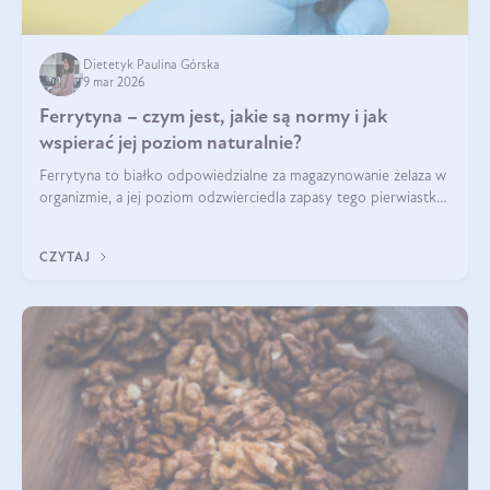
Dietetyk Paulina Górska
9 mar 2026
Ferrytyna – czym jest, jakie są normy i jak
wspierać jej poziom naturalnie?
Ferrytyna to białko odpowiedzialne za magazynowanie żelaza w
organizmie, a jej poziom odzwierciedla zapasy tego pierwiastka.
Warto dowiedzieć się więcej na jej temat, ponieważ niedobór
ferrytyny daje objawy, które mogą utrudniać codzienne
CZYTAJ
funkcjonowanie (