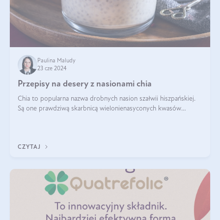
Paulina Maludy
23 cze 2024
Przepisy na desery z nasionami chia
Chia to popularna nazwa drobnych nasion szałwii hiszpańskiej.
Są one prawdziwą skarbnicą wielonienasyconych kwasów
tłuszczowych, białka, witamin i minerałów. W ostatnich latach ich
stosowanie stało si
CZYTAJ