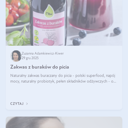
Zuzanna Adamkiewicz-Kiwer
29 gru 2025
Zakwas z buraków do picia
Naturalny zakwas buraczany do picia - polski superfood, napój
mocy, naturalny probiotyk, pełen składników odżywczych - o
zakwasie z buraka mówi się w samych superlatywach. Niektórzy
z Was usłyszeli o
CZYTAJ