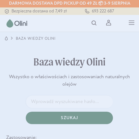
DARMOWA DOSTAWA DPD PICKUP OD 49 ZŁ 📦 3-9 SIERPNIA
Bezpieczna dostawa od 7,49 zł
693 222 687
Darmowa dostawa od 199 zł
Tłoczony zawsze na zimno
BAZA WIEDZY OLINI
Baza wiedzy Olini
Wszystko o właściwościach i zastosowaniach naturalnych
olejów
SZUKAJ
Zastosowanie: