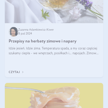
Zuzanna Adamkiewicz-Kiwer
8 paź 2024
Przepisy na herbaty zimowe i napary
Idzie jesień. Idzie zima. Temperatura spada, a my coraz częściej
szukamy ciepła - we wnętrzach, posiłkach i… napojach. Zimowe
herbaty to sposób na odporność, rozgrzewkę i ukojenie. Aby
delektować si
CZYTAJ