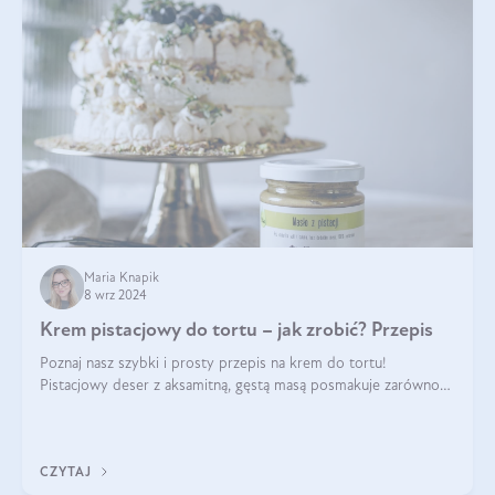
Maria Knapik
8 wrz 2024
Krem pistacjowy do tortu – jak zrobić? Przepis
Poznaj nasz szybki i prosty przepis na krem do tortu!
Pistacjowy deser z aksamitną, gęstą masą posmakuje zarówno
domownikom, jak i gościom. Dzięki niemu każdy kawałek ciasta
będzie prawdziwą ucztą dla
CZYTAJ