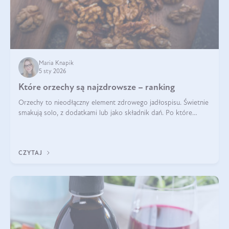
Maria Knapik
5 sty 2026
Które orzechy są najzdrowsze – ranking
Orzechy to nieodłączny element zdrowego jadłospisu. Świetnie
smakują solo, z dodatkami lub jako składnik dań. Po które
orzechy warto sięgać zamiast niezdrowej przekąski? Dowiesz
się z tego tekstu!
CZYTAJ