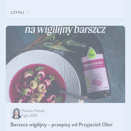
czerwonych zostało zapomniane, by w ostatnim czasie powrócić
na fali popularności na
CZYTAJ
Paulina Maludy
1 gru 2025
Barszcz wigilijny - przepisy od Przyjaciół Olini