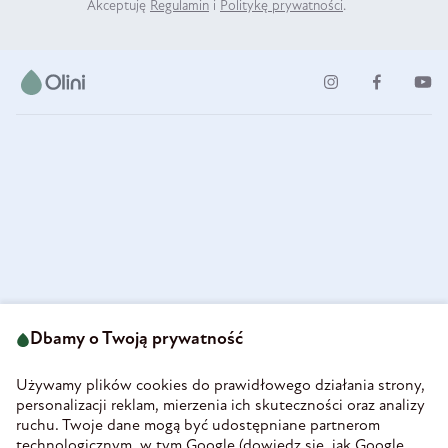
Akceptuję
Regulamin
i
Politykę prywatności
.
ul. Strzegomska 49
693 222 687
58-160 Świebodzice
Dbamy o Twoją prywatność
sklep@olini.pl
Polska
NIP 8860027066
Używamy plików cookies do prawidłowego działania strony,
REGON 890213034
personalizacji reklam, mierzenia ich skuteczności oraz analizy
ruchu. Twoje dane mogą być udostępniane partnerom
INFORMACJE
technologicznym, w tym Google (
dowiedz się, jak Google