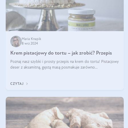
Maria Knapik
8 wrz 2024
Krem pistacjowy do tortu – jak zrobić? Przepis
Poznaj nasz szybki i prosty przepis na krem do tortu! Pistacjowy
deser z aksamitną, gęstą masą posmakuje zarówno
domownikom, jak i gościom. Dzięki niemu każdy kawałek ciasta
będzie prawdziwą ucztą dla
CZYTAJ