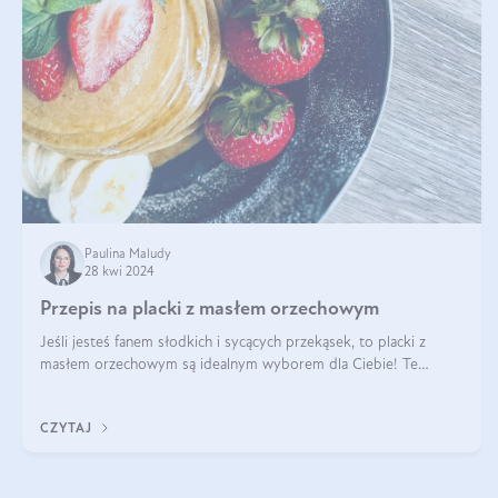
Paulina Maludy
28 kwi 2024
Przepis na placki z masłem orzechowym
Jeśli jesteś fanem słodkich i sycących przekąsek, to placki z
masłem orzechowym są idealnym wyborem dla Ciebie! Te
pyszne placuszki, idealne na śniadanie lub podwieczorek z
pewnością dostarczą Ci ener
CZYTAJ