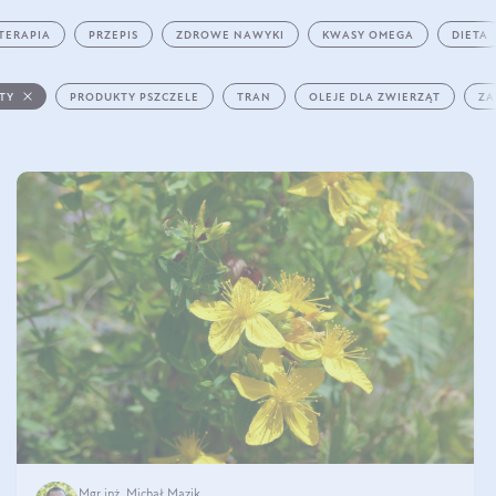
TERAPIA
PRZEPIS
ZDROWE NAWYKI
KWASY OMEGA
DIETA
STY
PRODUKTY PSZCZELE
TRAN
OLEJE DLA ZWIERZĄT
ZA
Mgr inż. Michał Mazik