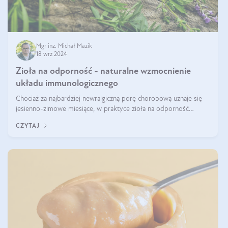
Mgr inż. Michał Mazik
18 wrz 2024
Zioła na odporność - naturalne wzmocnienie
układu immunologicznego
Chociaż za najbardziej newralgiczną porę chorobową uznaje się
jesienno-zimowe miesiące, w praktyce zioła na odporność
organizmu należy traktować jako całoroczne wsparcie. Dopiero
CZYTAJ
regularność w połąc