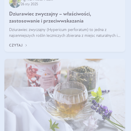
26 sty 2025
Dziurawiec zwyczajny – właściwości,
zastosowanie i przeciwwskazania
Dziurawiec zwyczajny (Hypericum perforatum) to jedna z
najcenniejszych roślin leczniczych zbierana z miejsc naturalnych i
rozpowszechniona w uprawie. Człowiek korzysta od niej od
CZYTAJ
tysięcy lat. Była zal