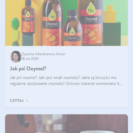
Zuzanna Adamkiewicz-Kiwer
18 sie 2024
Jak pić Oxymel?
Jak pić oxymel? Jaki jest smak oxymelu? Jakie są korzyści ma
regularne spożywanie oxymelu? Octowy macerat wymieniany był
jak lek już w renesansowych farmakopeach. Obecnie wraca do
łask. Nie mogło zabr
CZYTAJ