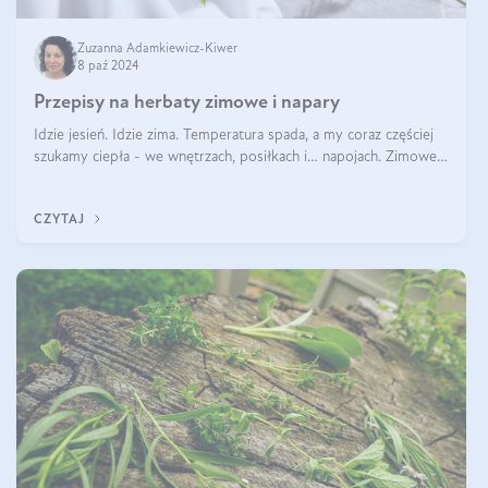
Zuzanna Adamkiewicz-Kiwer
8 paź 2024
Przepisy na herbaty zimowe i napary
Idzie jesień. Idzie zima. Temperatura spada, a my coraz częściej
szukamy ciepła - we wnętrzach, posiłkach i… napojach. Zimowe
herbaty to sposób na odporność, rozgrzewkę i ukojenie. Aby
delektować si
CZYTAJ