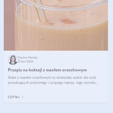
Paulina Maludy
21 kwi 2024
Przepis na koktajl z masłem orzechowym
Shake z masłem orzechowym to doskonały wybór dla osób
poszukujących pożywnego i sycącego napoju. Jego wysoka
zawartość białka sprawia, że jest idealnym uzupełnieniem diety,
szczególnie dla osób aktywn
CZYTAJ