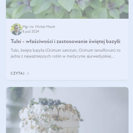
Mgr inż. Michał Mazik
6 paź 2024
Tulsi - właściwości i zastosowanie świętej bazylii
Tulsi, święta bazylia (Ocimum sanctum, Ocimum tenuiflorum) to
jedna z najważniejszych roślin w medycynie ajurwedyjskiej
wykorzystywana w celach leczniczych od kilku tysięcy lat. Jest
traktowana jako
CZYTAJ