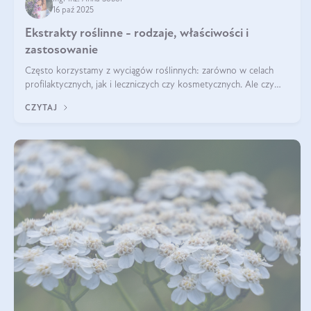
16 paź 2025
Ekstrakty roślinne - rodzaje, właściwości i
zastosowanie
Często korzystamy z wyciągów roślinnych: zarówno w celach
profilaktycznych, jak i leczniczych czy kosmetycznych. Ale czy
zastanawialiście się, na czym polega cały proces wydobywania
CZYTAJ
tych substancji z roślin?