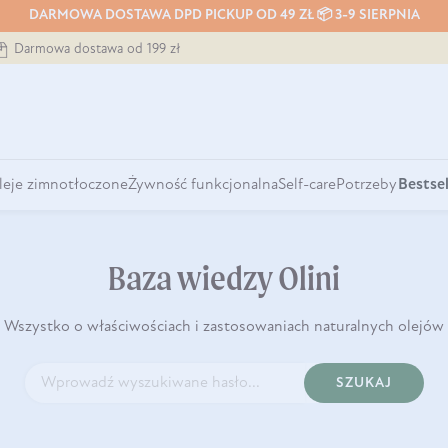
DARMOWA DOSTAWA DPD PICKUP OD 49 ZŁ 📦 3-9 SIERPNIA
Darmowa dostawa od 199 zł
leje zimnotłoczone
Żywność funkcjonalna
Self-care
Potrzeby
Bestsel
Baza wiedzy Olini
Wszystko o właściwościach i zastosowaniach naturalnych olejów
SZUKAJ