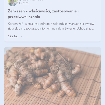
2 lut 2025
Żeń-szeń - właściwości, zastosowanie i
przeciwwskazania
Korzeń żeń-szenia jest jednym z najbardziej znanych surowców
zielarskich rozpowszechnionych na całym świecie. Uchodzi za
„wszechlek”, jednakże najczęściej korzysta się z niego dla
CZYTAJ
poprawy koncentracji