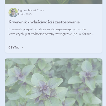
Mgr inż. Michał Mazik
19 sty 2025
Krwawnik - właściwości i zastosowanie
Krwawnik pospolity zalicza się do najważniejszych roślin
leczniczych, jest wykorzystywany zewnętrznie (np. w formie
okładów) i wewnętrznie (w postaci naparów). Ma zastosowanie
również w kosmetyce. J
CZYTAJ