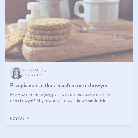
Paulina Maludy
24 kwi 2024
Przepis na ciastka z masłem orzechowym
Marzysz o domowych, pysznych ciasteczkach z masłem
orzechowym? Aby stworzyć te wyjątkowe smakołyki,
potrzebujesz kilku prostych składników takich jak masło
orzechowe, jajko, kawałki orzechów, mąka psz
CZYTAJ