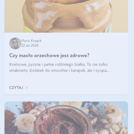
Maria Knapik
22 sie 2024
Czy masło orzechowe jest zdrowe?
Kremowe, pyszne i pełne roślinnego białka. To nie tylko
smakowity dodatek do smoothie i kanapek, ale i sycąca
przekąska dla całej rodziny. Czy warto jeść masło orzechowe?
Jakie są korzyści zdrowotne
CZYTAJ