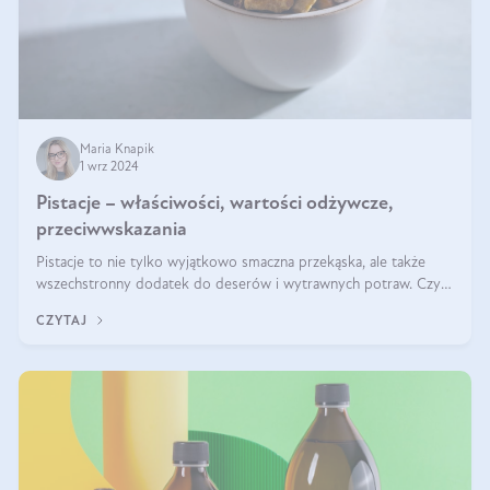
Maria Knapik
1 wrz 2024
Pistacje – właściwości, wartości odżywcze,
przeciwwskazania
Pistacje to nie tylko wyjątkowo smaczna przekąska, ale także
wszechstronny dodatek do deserów i wytrawnych potraw. Czy
pistacje są zdrowe? Jakie są ich właściwości? Gdzie rosną i czy
CZYTAJ
każdy może się ni