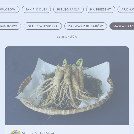
 WŁOSÓW
JAK PIĆ OLEJ
PIELĘGNACJA
NA PREZENT
AROMA
 JABŁKOWY
OLEJ Z WIESIOŁKA
ZAKWAS Z BURAKÓW
MASŁA I PA
33 artykułów
Mgr inż. Michał Mazik