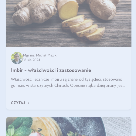
Mgr inż. Michał Mazik
18 sie 2024
Imbir - właściwości i zastosowanie
Właściwości lecznicze imbiru są znane od tysiącleci, stosowano
go m.in. w starożytnych Chinach. Obecnie najbardziej znany jest
pozytywny wpływ imbiru na infekcje oraz na poprawę
odporności. Na tym k
CZYTAJ