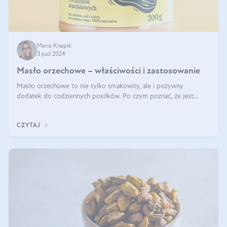
Maria Knapik
3 paź 2024
Masło orzechowe – właściwości i zastosowanie
Masło orzechowe to nie tylko smakowity, ale i pożywny
dodatek do codziennych posiłków. Po czym poznać, że jest
wysokiej jakości? Do jakich przepisów najlepiej je wykorzystać?
Czym różni się od pasty
CZYTAJ