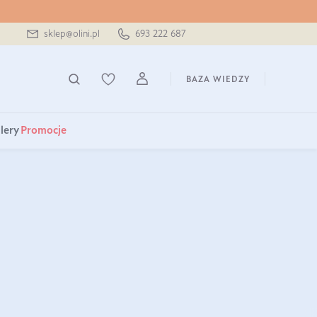
sklep@olini.pl
693 222 687
BAZA WIEDZY
lery
Promocje