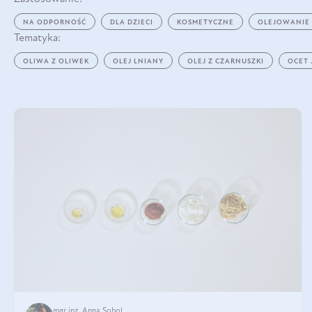
NA ODPORNOŚĆ
DLA DZIECI
KOSMETYCZNE
OLEJOWANIE
Tematyka:
OLIWA Z OLIWEK
OLEJ LNIANY
OLEJ Z CZARNUSZKI
OCET
mgr inż. Anna Sobol