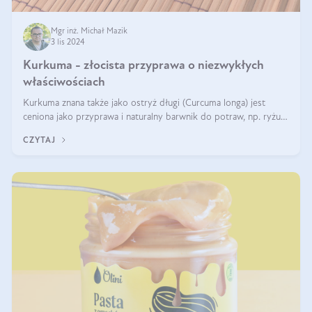
Mgr inż. Michał Mazik
3 lis 2024
Kurkuma - złocista przyprawa o niezwykłych
właściwościach
Kurkuma znana także jako ostryż długi (Curcuma longa) jest
ceniona jako przyprawa i naturalny barwnik do potraw, np. ryżu
czy makaronu. Nie można jednakże zapominać, że regularne
CZYTAJ
korzystanie z niej,