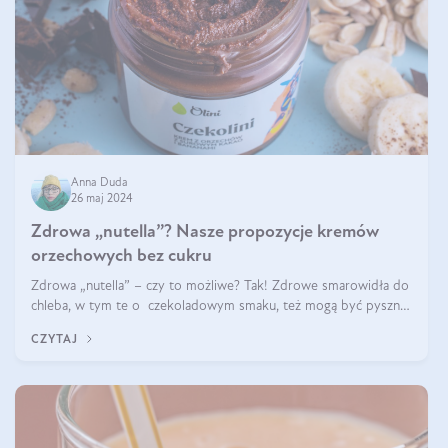
Anna Duda
26 maj 2024
Zdrowa „nutella”? Nasze propozycje kremów
orzechowych bez cukru
Zdrowa „nutella” – czy to możliwe? Tak! Zdrowe smarowidła do
chleba, w tym te o czekoladowym smaku, też mogą być pyszne.
Przeczytaj nasz artykuł i dowiedz się więcej!
CZYTAJ