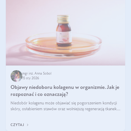
mgr inż. Anna Sobol
15 sty 2026
Objawy niedoboru kolagenu w organizmie. Jak je
rozpoznać i co oznaczają?
Niedobór kolagenu może objawiać się pogorszeniem kondycji
skóry, osłabieniem stawów oraz wolniejszą regeneracją tkanek.
Do najczęstszych sygnałów należą utrata jędrności i
elastyczności skóry, bóle stawów, łamliwość paznokci oraz
CZYTAJ
osłabienie włosów.