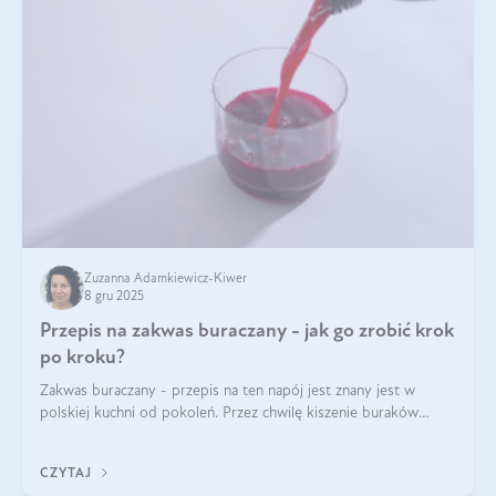
Zuzanna Adamkiewicz-Kiwer
8 gru 2025
Przepis na zakwas buraczany - jak go zrobić krok
po kroku?
Zakwas buraczany - przepis na ten napój jest znany jest w
polskiej kuchni od pokoleń. Przez chwilę kiszenie buraków
czerwonych zostało zapomniane, by w ostatnim czasie powrócić
na fali popularności na
CZYTAJ