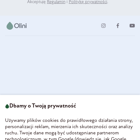
Akceptuję
Regulamin
i
Politykę prywatności
.
ul. Strzegomska 49
693 222 687
58-160 Świebodzice
Dbamy o Twoją prywatność
sklep@olini.pl
Polska
NIP 8860027066
Używamy plików cookies do prawidłowego działania strony,
REGON 890213034
personalizacji reklam, mierzenia ich skuteczności oraz analizy
ruchu. Twoje dane mogą być udostępniane partnerom
INFORMACJE
technologicznym, w tym Google (
dowiedz się, jak Google