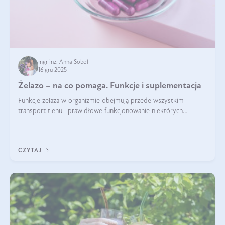
mgr inż. Anna Sobol
16 gru 2025
Żelazo – na co pomaga. Funkcje i suplementacja
Funkcje żelaza w organizmie obejmują przede wszystkim
transport tlenu i prawidłowe funkcjonowanie niektórych
enzymów. Żelazo odpowiada też za działanie układu
immunologicznego i nerwowego, szczególnie na wczesnym
etapie życia.
CZYTAJ