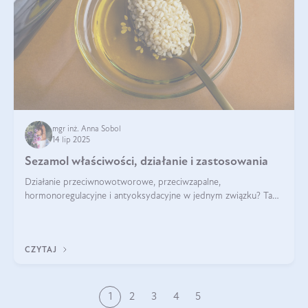
mgr inż. Anna Sobol
14 lip 2025
Sezamol właściwości, działanie i zastosowania
Działanie przeciwnowotworowe, przeciwzapalne,
hormonoregulacyjne i antyoksydacyjne w jednym związku? Tak
— to właśnie natura sezamolu, który obecny jest w oleju
sezamowym. Dowiedz się, dlaczego warto wprowadzić go do
swojej diety — być może to pierwsza ok
CZYTAJ
1
2
3
4
5