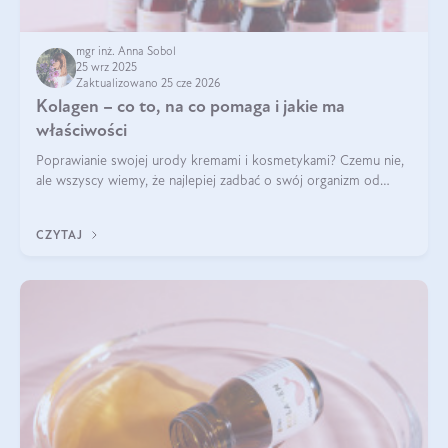
mgr inż. Anna Sobol
25 wrz 2025
Zaktualizowano 25 cze 2026
Kolagen – co to, na co pomaga i jakie ma
właściwości
Poprawianie swojej urody kremami i kosmetykami? Czemu nie,
ale wszyscy wiemy, że najlepiej zadbać o swój organizm od
wewnątrz — to solidna podstawa do tego, by nasz wygląd
zewnętrzny prezentował się zdrowo i atrakcyjnie. Stosowanie
CZYTAJ
wysokiej jakości suplem