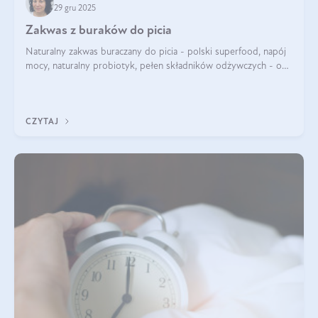
29 gru 2025
Zakwas z buraków do picia
Naturalny zakwas buraczany do picia - polski superfood, napój
mocy, naturalny probiotyk, pełen składników odżywczych - o
zakwasie z buraka mówi się w samych superlatywach. Niektórzy
z Was usłyszeli o
CZYTAJ