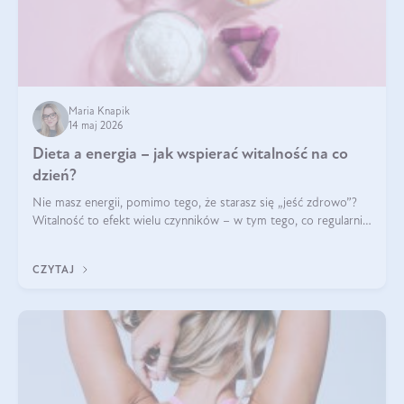
Maria Knapik
14 maj 2026
Dieta a energia – jak wspierać witalność na co
dzień?
Nie masz energii, pomimo tego, że starasz się „jeść zdrowo”?
Witalność to efekt wielu czynników – w tym tego, co regularnie
ląduje na talerzu. Zapotrzebowanie na składniki odżywcze różni
się w zależności od osoby
CZYTAJ