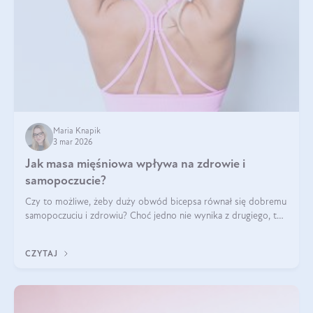
Maria Knapik
3 mar 2026
Jak masa mięśniowa wpływa na zdrowie i
samopoczucie?
Czy to możliwe, żeby duży obwód bicepsa równał się dobremu
samopoczuciu i zdrowiu? Choć jedno nie wynika z drugiego, to
jest między nimi powiązanie – masa mięśniowa może znacznie
poprawić jakość życia. W jaki sposób? W tym wpisie wszystko
CZYTAJ
wyjaśnimy.