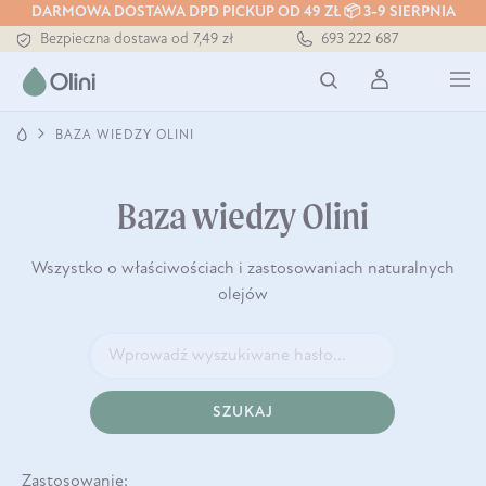
DARMOWA DOSTAWA DPD PICKUP OD 49 ZŁ 📦 3-9 SIERPNIA
Bezpieczna dostawa od 7,49 zł
693 222 687
Darmowa dostawa od 199 zł
Tłoczony zawsze na zimno
BAZA WIEDZY OLINI
Baza wiedzy Olini
Wszystko o właściwościach i zastosowaniach naturalnych
olejów
SZUKAJ
Zastosowanie: