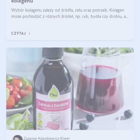
kolagenu
Wybór kolagenu zależy od źródła, celu oraz potrzeb. Kolagen
może pochodzić z różnych źródeł, np. ryb, bydła czy drobiu, a
każdy typ ma swoje unikatowe właściwości. Dla skóry najlepiej
sprawdza się kolagen rybi, a dla wspierania stawów — kolagen
CZYTAJ
bydlęcy.
Zuzanna Adamkiewicz-Kiwer