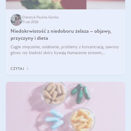
Dietetyk Paulina Górska
11 cze 2026
Niedokrwistość z niedoboru żelaza – objawy,
przyczyny i dieta
Ciągłe zmęczenie, osłabienie, problemy z koncentracją, zawroty
głowy czy bladość skóry bywają tłumaczone stresem,
przepracowaniem lub niedoborem snu. Tymczasem ich
przyczyną może być niedokrwistość z niedoboru żelaza.
CZYTAJ