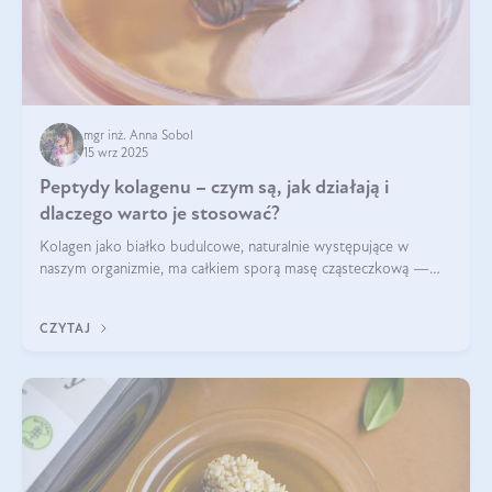
mgr inż. Anna Sobol
15 wrz 2025
Peptydy kolagenu – czym są, jak działają i
dlaczego warto je stosować?
Kolagen jako białko budulcowe, naturalnie występujące w
naszym organizmie, ma całkiem sporą masę cząsteczkową —
nawet do 300 kDa. Jeśli chcielibyśmy suplementować go w tej
formie, byłby trudno strawialny. Aby był lepiej przyswajalny i
CZYTAJ
bardziej biodostępny