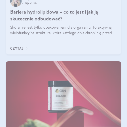
21 lip 2026
Bariera hydrolipidowa – co to jest i jak ją
skutecznie odbudować?
Skóra nie jest tylko opakowaniem dla organizmu. To aktywna,
wielofunkcyjna struktura, która każdego dnia chroni cię przed
utratą wody, wahaniami temperatury i czynnikami
środowiskowymi. Jednym z jej kluczowych elementów jest
CZYTAJ
bariera hydrolipidowa.