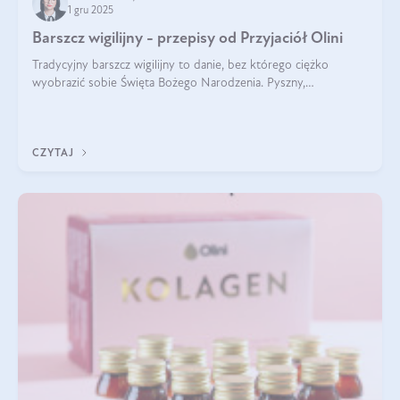
1 gru 2025
Barszcz wigilijny - przepisy od Przyjaciół Olini
Tradycyjny barszcz wigilijny to danie, bez którego ciężko
wyobrazić sobie Święta Bożego Narodzenia. Pyszny,
aromatyczny, esencjonalny, pachnący grzybami, o pięknym
klarownym kolorze. W czym tkwi tajem
CZYTAJ