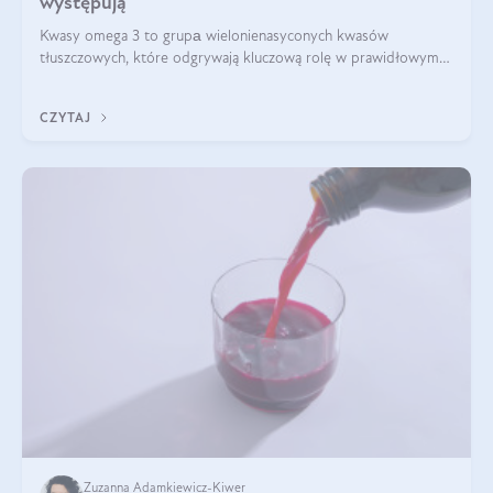
występują
Kwasy omega 3 to grupа wielonienasyconych kwasów
tłuszczowych, które odgrywają kluczową rolę w prawidłowym
funkcjonowaniu organizmu – wspierają pracę serca, mózgu i
układu odpornościowego.
CZYTAJ
Zuzanna Adamkiewicz-Kiwer