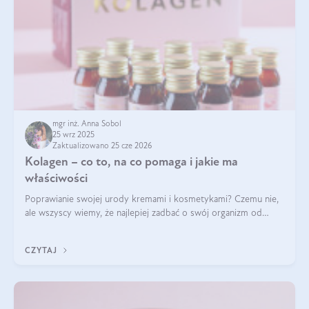
mgr inż. Anna Sobol
25 wrz 2025
Zaktualizowano 25 cze 2026
Kolagen – co to, na co pomaga i jakie ma
właściwości
Poprawianie swojej urody kremami i kosmetykami? Czemu nie,
ale wszyscy wiemy, że najlepiej zadbać o swój organizm od
wewnątrz — to solidna podstawa do tego, by nasz wygląd
zewnętrzny prezentował się zdrowo i atrakcyjnie. Stosowanie
CZYTAJ
wysokiej jakości suplem