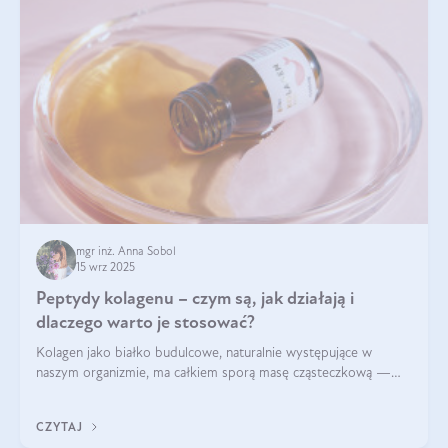
mgr inż. Anna Sobol
15 wrz 2025
Peptydy kolagenu – czym są, jak działają i
dlaczego warto je stosować?
Kolagen jako białko budulcowe, naturalnie występujące w
naszym organizmie, ma całkiem sporą masę cząsteczkową —
nawet do 300 kDa. Jeśli chcielibyśmy suplementować go w tej
formie, byłby trudno strawialny. Aby był lepiej przyswajalny i
CZYTAJ
bardziej biodostępny