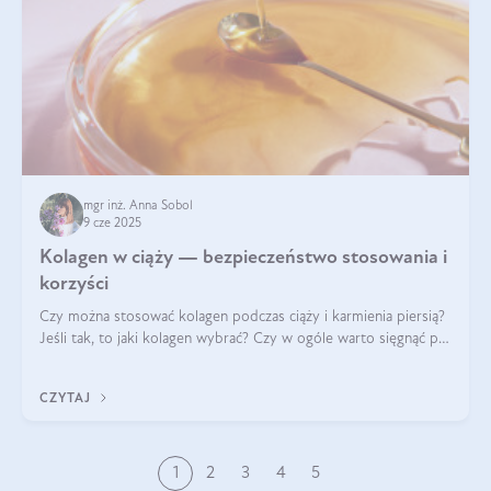
mgr inż. Anna Sobol
9 cze 2025
Kolagen w ciąży — bezpieczeństwo stosowania i
korzyści
Czy można stosować kolagen podczas ciąży i karmienia piersią?
Jeśli tak, to jaki kolagen wybrać? Czy w ogóle warto sięgnąć po
ten rodzaj suplementacji?
CZYTAJ
1
2
3
4
5