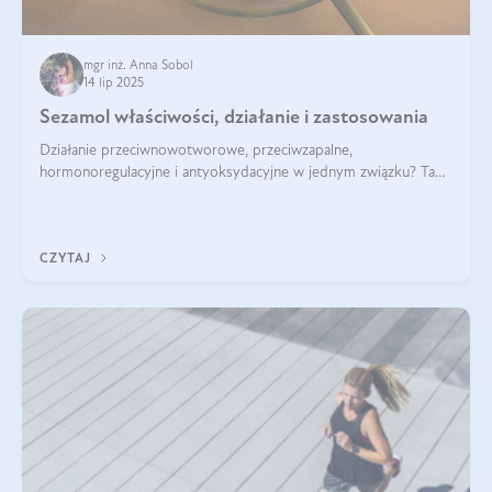
mgr inż. Anna Sobol
14 lip 2025
Sezamol właściwości, działanie i zastosowania
Działanie przeciwnowotworowe, przeciwzapalne,
hormonoregulacyjne i antyoksydacyjne w jednym związku? Tak
— to właśnie natura sezamolu, który obecny jest w oleju
sezamowym. Dowiedz się, dlaczego warto wprowadzić go do
swojej diety — być może to pierwsza ok
CZYTAJ