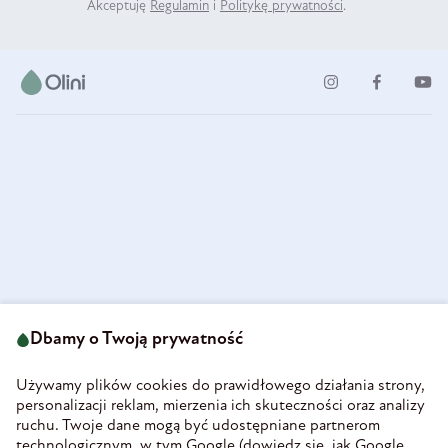
Akceptuję
Regulamin
i
Politykę prywatności
.
ul. Strzegomska 49
693 222 687
58-160 Świebodzice
Dbamy o Twoją prywatność
sklep@olini.pl
Polska
NIP 8860027066
Używamy plików cookies do prawidłowego działania strony,
REGON 890213034
personalizacji reklam, mierzenia ich skuteczności oraz analizy
ruchu. Twoje dane mogą być udostępniane partnerom
INFORMACJE
technologicznym, w tym Google (
dowiedz się, jak Google