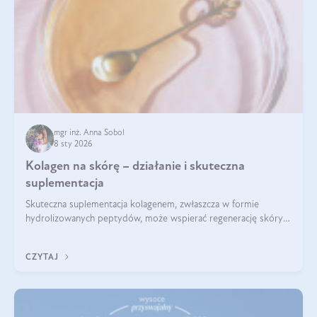
mgr inż. Anna Sobol
8 sty 2026
Kolagen na skórę – działanie i skuteczna
suplementacja
Skuteczna suplementacja kolagenem, zwłaszcza w formie
hydrolizowanych peptydów, może wspierać regenerację skóry i
poprawiać jej wygląd, jeśli jest połączona z odpowiednią dietą i
regularnością stosowania.
CZYTAJ