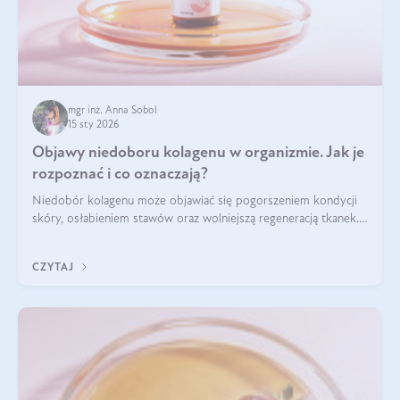
mgr inż. Anna Sobol
15 sty 2026
Objawy niedoboru kolagenu w organizmie. Jak je
rozpoznać i co oznaczają?
Niedobór kolagenu może objawiać się pogorszeniem kondycji
skóry, osłabieniem stawów oraz wolniejszą regeneracją tkanek.
Do najczęstszych sygnałów należą utrata jędrności i
elastyczności skóry, bóle stawów, łamliwość paznokci oraz
CZYTAJ
osłabienie włosów.