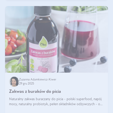
Zuzanna Adamkiewicz-Kiwer
29 gru 2025
Zakwas z buraków do picia
Naturalny zakwas buraczany do picia - polski superfood, napój
mocy, naturalny probiotyk, pełen składników odżywczych - o
zakwasie z buraka mówi się w samych superlatywach. Niektórzy