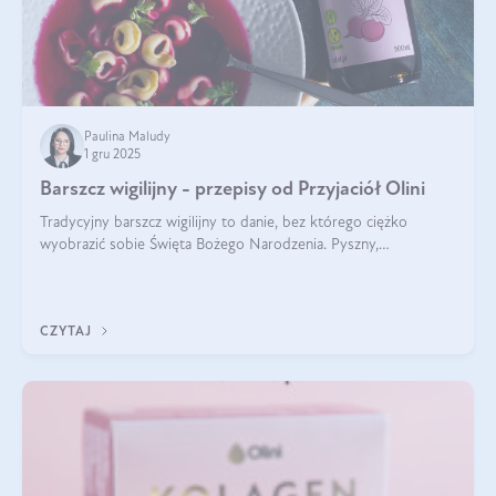
Paulina Maludy
1 gru 2025
Barszcz wigilijny - przepisy od Przyjaciół Olini
Tradycyjny barszcz wigilijny to danie, bez którego ciężko
wyobrazić sobie Święta Bożego Narodzenia. Pyszny,
aromatyczny, esencjonalny, pachnący grzybami, o pięknym
klarownym kolorze. W czym tkwi tajem
CZYTAJ