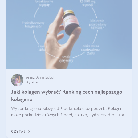
mgr inż. Anna Sobol
1 sty 2026
Jaki kolagen wybrać? Ranking cech najlepszego
kolagenu
Wybór kolagenu zależy od źródła, celu oraz potrzeb. Kolagen
może pochodzić z różnych źródeł, np. ryb, bydła czy drobiu, a
każdy typ ma swoje unikatowe właściwości. Dla skóry najlepiej
sprawdza się kolagen rybi, a dla wspierania stawów — kolagen
CZYTAJ
bydlęcy.