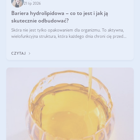
21 lip 2026
Bariera hydrolipidowa – co to jest i jak ją
skutecznie odbudować?
Skóra nie jest tylko opakowaniem dla organizmu. To aktywna,
wielofunkcyjna struktura, która każdego dnia chroni cię przed
utratą wody, wahaniami temperatury i czynnikami
środowiskowymi. Jednym z jej kluczowych elementów jest
CZYTAJ
bariera hydrolipidowa.