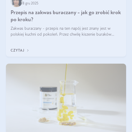
8 gru 2025
Przepis na zakwas buraczany - jak go zrobić krok
po kroku?
Zakwas buraczany - przepis na ten napój jest znany jest w
polskiej kuchni od pokoleń. Przez chwilę kiszenie buraków
czerwonych zostało zapomniane, by w ostatnim czasie powrócić
na fali popularności na
CZYTAJ