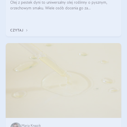
Olej z pestek dyni to uniwersalny olej roślinny o pysznym,
orzechowym smaku. Wiele osób docenia go za
wszechstronność, bo przydaje się zarówno w kuchni, jak i w
pielęgnacji. Często wykorzystuje się go
CZYTAJ
Maria Knapik