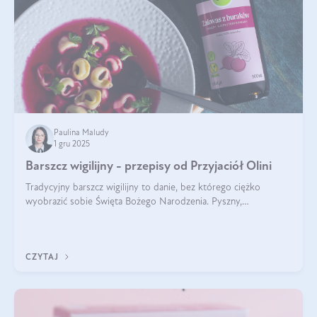
Paulina Maludy
1 gru 2025
Barszcz wigilijny - przepisy od Przyjaciół Olini
Tradycyjny barszcz wigilijny to danie, bez którego ciężko
wyobrazić sobie Święta Bożego Narodzenia. Pyszny,
aromatyczny, esencjonalny, pachnący grzybami, o pięknym
klarownym kolorze. W czym tkwi tajem
CZYTAJ