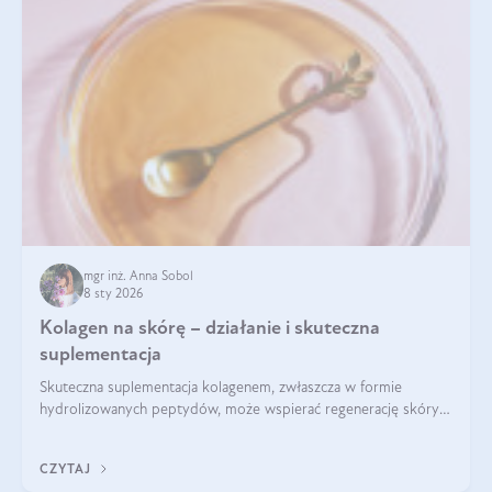
mgr inż. Anna Sobol
8 sty 2026
Kolagen na skórę – działanie i skuteczna
suplementacja
Skuteczna suplementacja kolagenem, zwłaszcza w formie
hydrolizowanych peptydów, może wspierać regenerację skóry i
poprawiać jej wygląd, jeśli jest połączona z odpowiednią dietą i
regularnością stosowania.
CZYTAJ