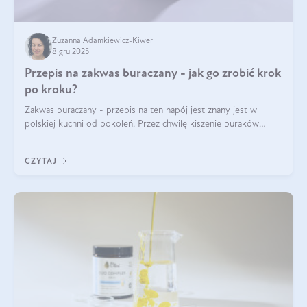
Zuzanna Adamkiewicz-Kiwer
8 gru 2025
Przepis na zakwas buraczany - jak go zrobić krok
po kroku?
Zakwas buraczany - przepis na ten napój jest znany jest w
polskiej kuchni od pokoleń. Przez chwilę kiszenie buraków
czerwonych zostało zapomniane, by w ostatnim czasie powrócić
na fali popularności na
CZYTAJ