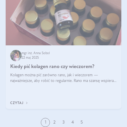
mgr inż. Anna Sobol
22 maj 2025
Kiedy pić kolagen rano czy wieczorem?
Kolagen można pić zarówno rano, jak i wieczorem —
najważniejsze, aby robić to regularnie. Rano ma szansę wspierać
energię i metabolizm, a wieczorem regenerację organizmu
podczas snu.
CZYTAJ
1
2
3
4
5