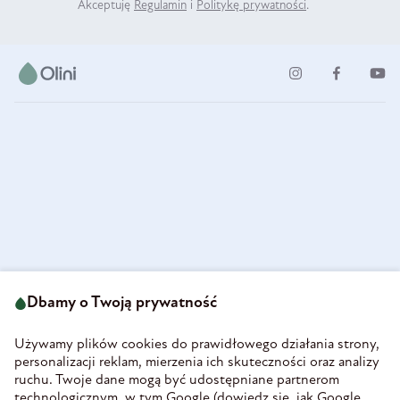
Akceptuję
Regulamin
i
Politykę prywatności
.
ul. Strzegomska 49
693 222 687
58-160 Świebodzice
Dbamy o Twoją prywatność
sklep@olini.pl
Polska
NIP 8860027066
Używamy plików cookies do prawidłowego działania strony,
REGON 890213034
personalizacji reklam, mierzenia ich skuteczności oraz analizy
ruchu. Twoje dane mogą być udostępniane partnerom
INFORMACJE
technologicznym, w tym Google (
dowiedz się, jak Google