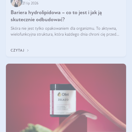
21 lip 2026
Bariera hydrolipidowa – co to jest i jak ją
skutecznie odbudować?
Skóra nie jest tylko opakowaniem dla organizmu. To aktywna,
wielofunkcyjna struktura, która każdego dnia chroni cię przed
utratą wody, wahaniami temperatury i czynnikami
środowiskowymi. Jednym z jej kluczowych elementów jest
CZYTAJ
bariera hydrolipidowa.