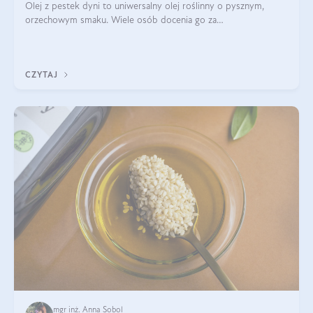
Olej z pestek dyni to uniwersalny olej roślinny o pysznym,
orzechowym smaku. Wiele osób docenia go za
wszechstronność, bo przydaje się zarówno w kuchni, jak i w
pielęgnacji. Często wykorzystuje się go
CZYTAJ
mgr inż. Anna Sobol