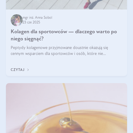
mgr inż. Anna Sobol
23 cze 2025
Kolagen dla sportowców — dlaczego warto po
niego sięgnąć?
Peptydy kolagenowe przyjmowane doustnie okazują się
cennym wsparciem dla sportowców i osób, które nie
wyobrażają sobie życia bez intensywnego ruchu.
CZYTAJ