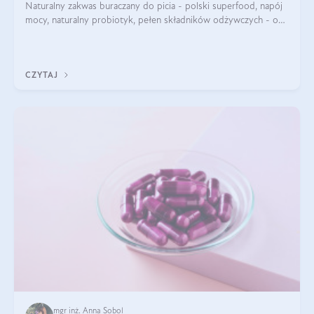
Naturalny zakwas buraczany do picia - polski superfood, napój
mocy, naturalny probiotyk, pełen składników odżywczych - o
zakwasie z buraka mówi się w samych superlatywach. Niektórzy
z Was usłyszeli o
CZYTAJ
mgr inż. Anna Sobol