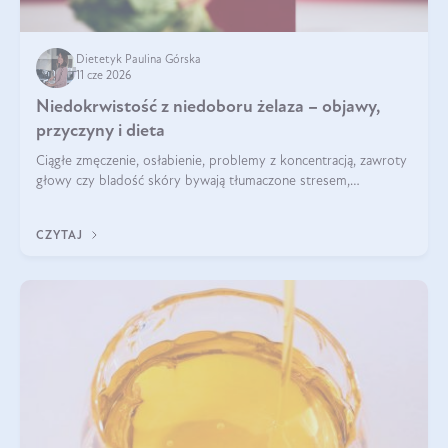
Dietetyk Paulina Górska
11 cze 2026
Niedokrwistość z niedoboru żelaza – objawy,
przyczyny i dieta
Ciągłe zmęczenie, osłabienie, problemy z koncentracją, zawroty
głowy czy bladość skóry bywają tłumaczone stresem,
przepracowaniem lub niedoborem snu. Tymczasem ich
przyczyną może być niedokrwistość z niedoboru żelaza.
CZYTAJ