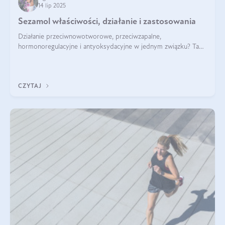
14 lip 2025
Sezamol właściwości, działanie i zastosowania
Działanie przeciwnowotworowe, przeciwzapalne,
hormonoregulacyjne i antyoksydacyjne w jednym związku? Tak
— to właśnie natura sezamolu, który obecny jest w oleju
sezamowym. Dowiedz się, dlaczego warto wprowadzić go do
swojej diety — być może to pierwsza ok
CZYTAJ