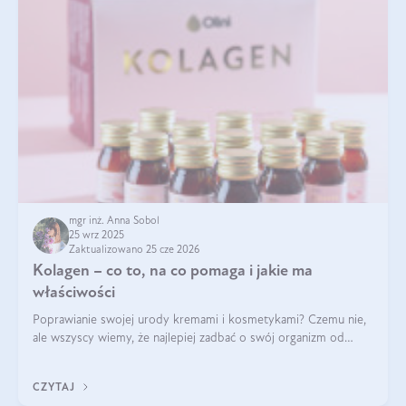
mgr inż. Anna Sobol
25 wrz 2025
Zaktualizowano 25 cze 2026
Kolagen – co to, na co pomaga i jakie ma
właściwości
Poprawianie swojej urody kremami i kosmetykami? Czemu nie,
ale wszyscy wiemy, że najlepiej zadbać o swój organizm od
wewnątrz — to solidna podstawa do tego, by nasz wygląd
zewnętrzny prezentował się zdrowo i atrakcyjnie. Stosowanie
CZYTAJ
wysokiej jakości suplem