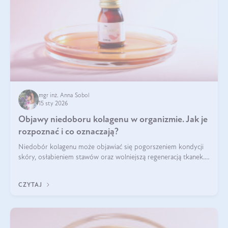
mgr inż. Anna Sobol
15 sty 2026
Objawy niedoboru kolagenu w organizmie. Jak je
rozpoznać i co oznaczają?
Niedobór kolagenu może objawiać się pogorszeniem kondycji
skóry, osłabieniem stawów oraz wolniejszą regeneracją tkanek.
Do najczęstszych sygnałów należą utrata jędrności i
elastyczności skóry, bóle stawów, łamliwość paznokci oraz
CZYTAJ
osłabienie włosów.