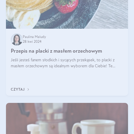
Paulina Maludy
28 kwi 2024
Przepis na placki z masłem orzechowym
Jeśli jesteś fanem słodkich i sycących przekąsek, to placki z
masłem orzechowym są idealnym wyborem dla Ciebie! Te
pyszne placuszki, idealne na śniadanie lub podwieczorek z
pewnością dostarczą Ci ener
CZYTAJ