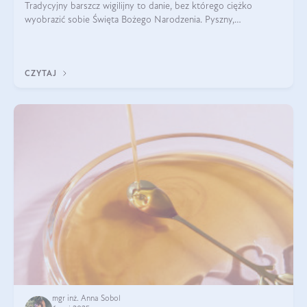
Tradycyjny barszcz wigilijny to danie, bez którego ciężko
wyobrazić sobie Święta Bożego Narodzenia. Pyszny,
aromatyczny, esencjonalny, pachnący grzybami, o pięknym
klarownym kolorze. W czym tkwi tajem
CZYTAJ
mgr inż. Anna Sobol