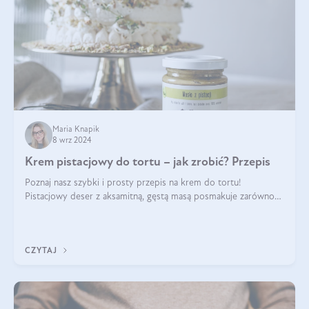
Maria Knapik
8 wrz 2024
Krem pistacjowy do tortu – jak zrobić? Przepis
Poznaj nasz szybki i prosty przepis na krem do tortu!
Pistacjowy deser z aksamitną, gęstą masą posmakuje zarówno
domownikom, jak i gościom. Dzięki niemu każdy kawałek ciasta
będzie prawdziwą ucztą dla
CZYTAJ