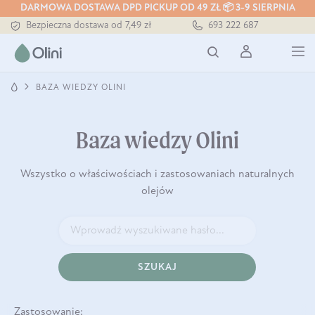
DARMOWA DOSTAWA DPD PICKUP OD 49 ZŁ 📦 3-9 SIERPNIA
Bezpieczna dostawa od 7,49 zł
693 222 687
Darmowa dostawa od 199 zł
Tłoczony zawsze na zimno
BAZA WIEDZY OLINI
Baza wiedzy Olini
Wszystko o właściwościach i zastosowaniach naturalnych
olejów
SZUKAJ
Zastosowanie: