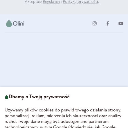
Akceptuję
Regulamin
i
Politykę prywatności
.
ul. Strzegomska 49
693 222 687
58-160 Świebodzice
Dbamy o Twoją prywatność
sklep@olini.pl
Polska
NIP 8860027066
Używamy plików cookies do prawidłowego działania strony,
REGON 890213034
personalizacji reklam, mierzenia ich skuteczności oraz analizy
ruchu. Twoje dane mogą być udostępniane partnerom
INFORMACJE
technologicznym, w tym Google (
dowiedz się, jak Google