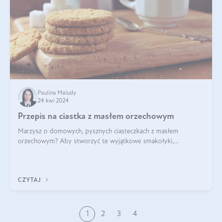
Paulina Maludy
24 kwi 2024
Przepis na ciastka z masłem orzechowym
Marzysz o domowych, pysznych ciasteczkach z masłem
orzechowym? Aby stworzyć te wyjątkowe smakołyki,
potrzebujesz kilku prostych składników takich jak masło
orzechowe, jajko, kawałki orzechów, mąka psz
CZYTAJ
1
2
3
4