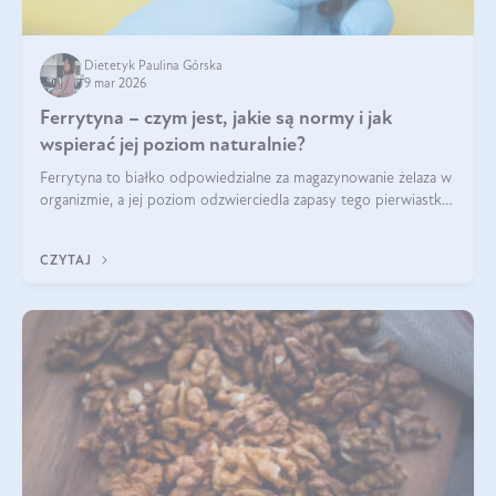
Dietetyk Paulina Górska
9 mar 2026
Ferrytyna – czym jest, jakie są normy i jak
wspierać jej poziom naturalnie?
Ferrytyna to białko odpowiedzialne za magazynowanie żelaza w
organizmie, a jej poziom odzwierciedla zapasy tego pierwiastka.
Warto dowiedzieć się więcej na jej temat, ponieważ niedobór
ferrytyny daje objawy, które mogą utrudniać codzienne
CZYTAJ
funkcjonowanie (