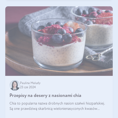
Paulina Maludy
23 cze 2024
Przepisy na desery z nasionami chia
Chia to popularna nazwa drobnych nasion szałwii hiszpańskiej.
Są one prawdziwą skarbnicą wielonienasyconych kwasów
tłuszczowych, białka, witamin i minerałów. W ostatnich latach ich