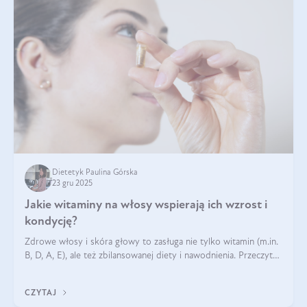
Dietetyk Paulina Górska
23 gru 2025
Jakie witaminy na włosy wspierają ich wzrost i
kondycję?
Zdrowe włosy i skóra głowy to zasługa nie tylko witamin (m.in.
B, D, A, E), ale też zbilansowanej diety i nawodnienia. Przeczytaj
nasz artykuł i dowiedz się, które składniki najskuteczniej hamują
wypadanie włosów.
CZYTAJ