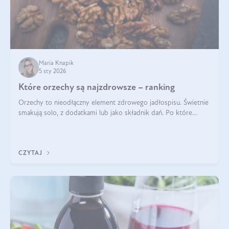
Maria Knapik
5 sty 2026
Które orzechy są najzdrowsze – ranking
Orzechy to nieodłączny element zdrowego jadłospisu. Świetnie
smakują solo, z dodatkami lub jako składnik dań. Po które
orzechy warto sięgać zamiast niezdrowej przekąski? Dowiesz
się z tego tekstu!
CZYTAJ