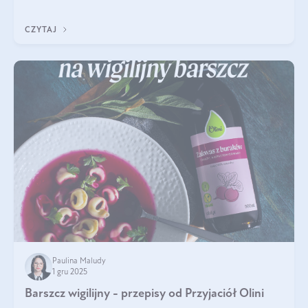
czerwonych zostało zapomniane, by w ostatnim czasie powrócić
na fali popularności na
CZYTAJ
Paulina Maludy
1 gru 2025
Barszcz wigilijny - przepisy od Przyjaciół Olini