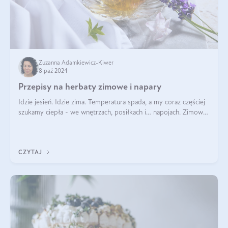
Zuzanna Adamkiewicz-Kiwer
8 paź 2024
Przepisy na herbaty zimowe i napary
Idzie jesień. Idzie zima. Temperatura spada, a my coraz częściej
szukamy ciepła - we wnętrzach, posiłkach i… napojach. Zimowe
herbaty to sposób na odporność, rozgrzewkę i ukojenie. Aby
delektować si
CZYTAJ