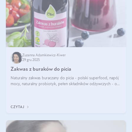
Zuzanna Adamkiewicz-Kiwer
29 gru 2025
Zakwas z buraków do picia
Naturalny zakwas buraczany do picia - polski superfood, napój
mocy, naturalny probiotyk, pełen składników odżywczych - o
zakwasie z buraka mówi się w samych superlatywach. Niektórzy
z Was usłyszeli o
CZYTAJ