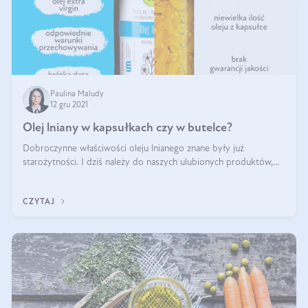
Paulina Maludy
12 gru 2021
Olej lniany w kapsułkach czy w butelce?
Dobroczynne właściwości oleju lnianego znane były już
starożytności. I dziś należy do naszych ulubionych produktów,
kusząc nie tylko znakomitym smakiem, ale także zawartością
korzystnych dla zdrowia z
CZYTAJ