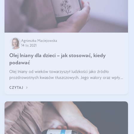
Agnieszka Maciejowska
14 lis 2021
Olej lniany dla dzieci – jak stosować, kiedy
podawać
Olej lniany od wieków towarzyszył ludzkości jako źródło
prozdrowotnych kwasów tłuszczowych. Jego walory oraz wpływ
na zdrowie i kondycję organizmu docenił już uważany za
CZYTAJ
prekursora współczesnej medycy