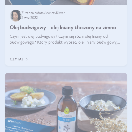
Zuzanna Adamkiewicz-Kiwer
5 wrz 2022
Olej budwigowy - olej lniany tłoczony na zimno
Czym jest olej budwigowy? Czym się różni olej lniany od
budwigowego? Który produkt wybrać: olej lniany budwigowy,
czy zwykły? Na co pomaga olej budwigowy? Poszukaj z nami
odpowiedzi popartych badani
CZYTAJ