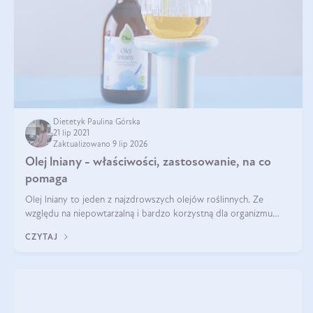
Dietetyk Paulina Górska
21 lip 2021
Zaktualizowano 9 lip 2026
Olej lniany - właściwości, zastosowanie, na co
pomaga
Olej lniany to jeden z najzdrowszych olejów roślinnych. Ze
względu na niepowtarzalną i bardzo korzystną dla organizmu
proporcję kwasów omega 3 i 6 jest nieocenionym elementem
CZYTAJ
zdrowej diety Zastanawias