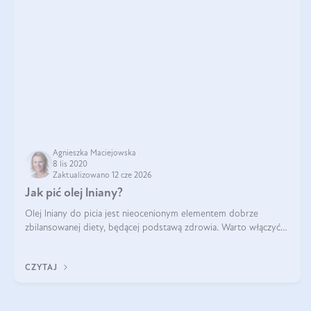
Agnieszka Maciejowska
8 lis 2020
Zaktualizowano 12 cze 2026
Jak pić olej lniany?
Olej lniany do picia jest nieocenionym elementem dobrze
zbilansowanej diety, będącej podstawą zdrowia. Warto włączyć
do jadłospisu ten jeden z najzdrowszych olejów roślinnych. To
prawdziwe bogactwo wi
CZYTAJ