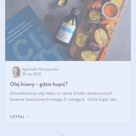
Agnieszka Maciejowska
29 mar 2020
Olej lniany - gdzie kupić?
Zimnotłoczony olej lniany to cenne źródło nienasyconych
kwasów tłuszczowych omega 3 i omega 6. Gdzie kupić olej
lniany najlepszej jakości? Gdzie kupić olej lniany tłoczony na
zimno? Czy olej lniany z
CZYTAJ