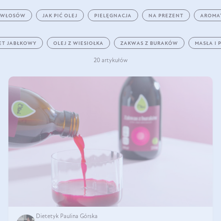
 WŁOSÓW
JAK PIĆ OLEJ
PIELĘGNACJA
NA PREZENT
AROMA
ET JABŁKOWY
OLEJ Z WIESIOŁKA
ZAKWAS Z BURAKÓW
MASŁA I 
20 artykułów
Dietetyk Paulina Górska