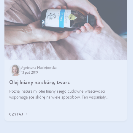
Agnieszka Maciejowska
13 paź 2019
Olej lniany na skórę, twarz
Poznaj naturalny olej lniany i jego cudowne właściwości
wspomagające skórę na wiele sposobów. Ten wspaniały,
naturalny olej wyciskany prosto z ziarna jest nie tylko smacznym
dodatkiem w Twojej kuchni,
CZYTAJ