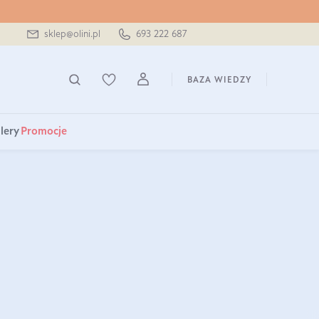
sklep@olini.pl
693 222 687
BAZA WIEDZY
lery
Promocje