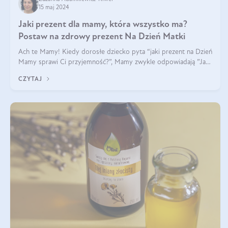
15 maj 2024
Jaki prezent dla mamy, która wszystko ma?
Postaw na zdrowy prezent Na Dzień Matki
Ach te Mamy! Kiedy dorosłe dziecko pyta “jaki prezent na Dzień
Mamy sprawi Ci przyjemność?”, Mamy zwykle odpowiadają ”Ja
już wszystko mam!”. Co roku to samo. Jak więc wybrać zdrowy
CZYTAJ
prezent na Dzień Ma