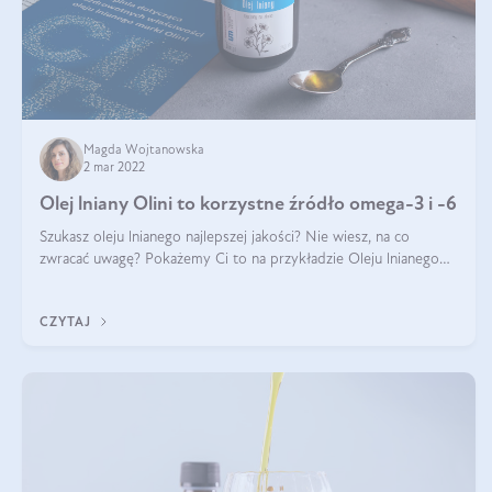
Magda Wojtanowska
2 mar 2022
Olej lniany Olini to korzystne źródło omega-3 i -6
Szukasz oleju lnianego najlepszej jakości? Nie wiesz, na co
zwracać uwagę? Pokażemy Ci to na przykładzie Oleju lnianego
Olini. Mamy dla Ciebie 8 wskazówek, jak wybrać najlepszy olej
lniany. Wszystkie
CZYTAJ