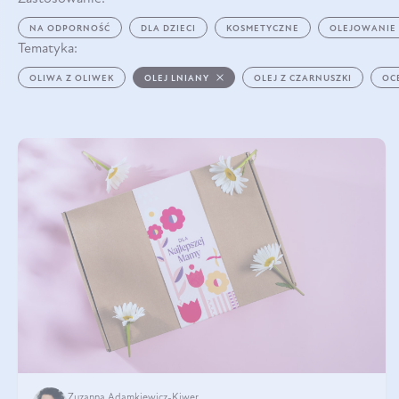
NA ODPORNOŚĆ
DLA DZIECI
KOSMETYCZNE
OLEJOWANIE
Tematyka:
OLIWA Z OLIWEK
OLEJ LNIANY
OLEJ Z CZARNUSZKI
OC
Zuzanna Adamkiewicz-Kiwer