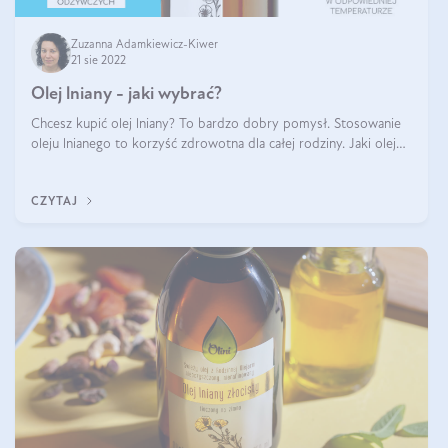
Zuzanna Adamkiewicz-Kiwer
21 sie 2022
Olej lniany - jaki wybrać?
Chcesz kupić olej lniany? To bardzo dobry pomysł. Stosowanie
oleju lnianego to korzyść zdrowotna dla całej rodziny. Jaki olej
lniany wybrać? Na co zwrócić uwagę? Olej lniany to produkt
wrażliwy. W t
CZYTAJ