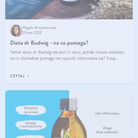
Magda Wojtanowska
23 mar 2022
Dieta dr Budwig - na co pomaga?
Temat diety dr Budwig nie jest Ci obcy, jednak chcesz wiedzieć,
na co dokładnie pomaga ten sposób odżywiania się? Tutaj
dowiesz się, po co powstała dieta budwigowa i jaki wpływ na jej
skuteczność ma d
CZYTAJ