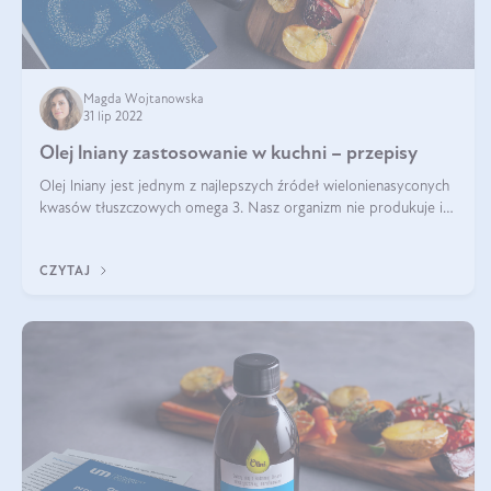
Magda Wojtanowska
31 lip 2022
Olej lniany zastosowanie w kuchni – przepisy
Olej lniany jest jednym z najlepszych źródeł wielonienasyconych
kwasów tłuszczowych omega 3. Nasz organizm nie produkuje ich
samoistnie. Dlatego warto ich dostarczać wraz z pożywieniem.
Bogatym źródłe
CZYTAJ