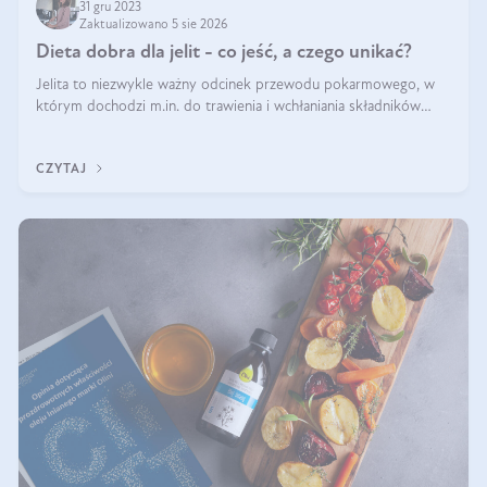
31 gru 2023
Zaktualizowano 5 sie 2026
Dieta dobra dla jelit - co jeść, a czego unikać?
Jelita to niezwykle ważny odcinek przewodu pokarmowego, w
którym dochodzi m.in. do trawienia i wchłaniania składników
pokarmowych. Nic więc dziwnego, że gdy zaczyna szwankować
pojawiają się wzdęcia,
CZYTAJ