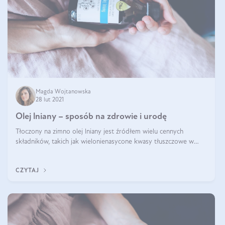
Magda Wojtanowska
28 lut 2021
Olej lniany – sposób na zdrowie i urodę
Tłoczony na zimno olej lniany jest źródłem wielu cennych
składników, takich jak wielonienasycone kwasy tłuszczowe w
tym omega 3. Dodatkowo jest bogaty w witaminę E, przez co
działa łagodząco i regener
CZYTAJ