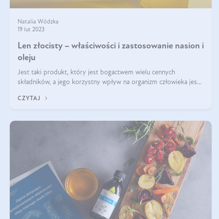
Natalia Wódzka
19 lut 2023
Len złocisty – właściwości i zastosowanie nasion i
oleju
Jest taki produkt, który jest bogactwem wielu cennych
składników, a jego korzystny wpływ na organizm człowieka jest
imponujący. Jest to len złocisty nazywany także siemieniem
CZYTAJ
lnianym. Produkt, który