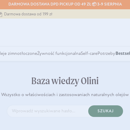
DARMOWA DOSTAWA DPD PICKUP OD 49 ZŁ 📦 3-9 SIERPNIA
Darmowa dostawa od 199 zł
leje zimnotłoczone
Żywność funkcjonalna
Self-care
Potrzeby
Bestsel
Baza wiedzy Olini
Wszystko o właściwościach i zastosowaniach naturalnych olejów
SZUKAJ