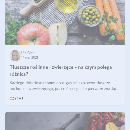
Ula Głąb
17 mar 2021
Tłuszcze roślinne i zwierzęce - na czym polega
różnica?
Każdego dnia dostarczamy do organizmu zarówno tłuszcze
pochodzenia zwierzęcego, jak i roślinnego. Te pierwsze znajdują
się np. w czerwonym mięsie, maśle czy mleku. Tłuszcze roślinne
CZYTAJ
spożywane są głó