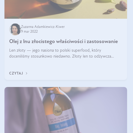
Zuzanna Adamkiewicz-Kiwer
9 mar 2022
Olej z lnu złocistego właściwości i zastosowanie
Len złoty — jego nasiona to polski superfood, który
doceniliśmy stosunkowo niedawno. Złoty len to odżywcza
bomba składająca się w połowie z cennego oleju, który jest
wyjątkowo bogaty w kwasy omega. Ol
CZYTAJ