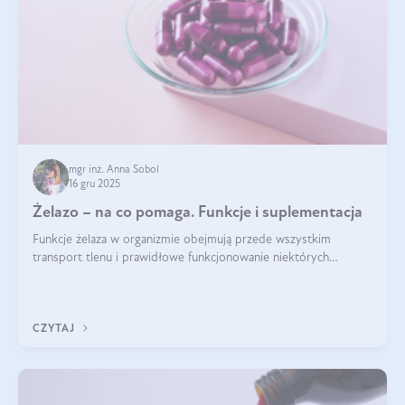
mgr inż. Anna Sobol
16 gru 2025
Żelazo – na co pomaga. Funkcje i suplementacja
Funkcje żelaza w organizmie obejmują przede wszystkim
transport tlenu i prawidłowe funkcjonowanie niektórych
enzymów. Żelazo odpowiada też za działanie układu
immunologicznego i nerwowego, szczególnie na wczesnym
etapie życia.
CZYTAJ