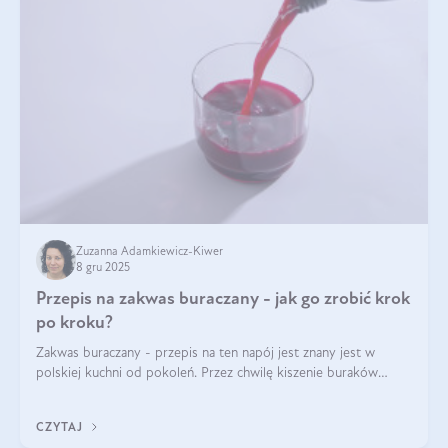
Zuzanna Adamkiewicz-Kiwer
8 gru 2025
Przepis na zakwas buraczany - jak go zrobić krok
po kroku?
Zakwas buraczany - przepis na ten napój jest znany jest w
polskiej kuchni od pokoleń. Przez chwilę kiszenie buraków
czerwonych zostało zapomniane, by w ostatnim czasie powrócić
na fali popularności na
CZYTAJ