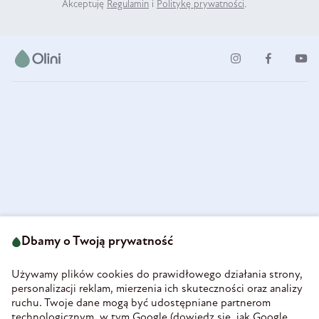
Akceptuję
Regulamin
i
Politykę prywatności
.
ul. Strzegomska 49
693 222 687
58-160 Świebodzice
Dbamy o Twoją prywatność
sklep@olini.pl
Polska
NIP 8860027066
Używamy plików cookies do prawidłowego działania strony,
REGON 890213034
personalizacji reklam, mierzenia ich skuteczności oraz analizy
ruchu. Twoje dane mogą być udostępniane partnerom
INFORMACJE
technologicznym, w tym Google (
dowiedz się, jak Google