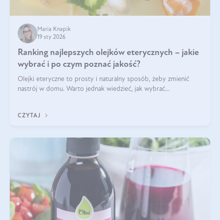
Maria Knapik
19 sty 2026
Ranking najlepszych olejków eterycznych – jakie
wybrać i po czym poznać jakość?
Olejki eteryczne to prosty i naturalny sposób, żeby zmienić
nastrój w domu. Warto jednak wiedzieć, jak wybrać
odpowiednie produkty. Po czym poznać, że są one dobrej
jakości? Jakie olejki eteryczne są najlepsze? Poznaj najważniejsze
CZYTAJ
kryteria wyboru!