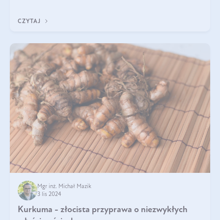
częstszym elementem diety wielu z Was. Naturalny zakwas
buraczany zachowuje pełnię sw
CZYTAJ
Mgr inż. Michał Mazik
3 lis 2024
Kurkuma - złocista przyprawa o niezwykłych