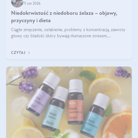
11 cze 2026
Niedokrwistość z niedoboru żelaza – objawy,
przyczyny i dieta
Ciągłe zmęczenie, osłabienie, problemy z koncentracją, zawroty
głowy czy bladość skóry bywają tłumaczone stresem,
przepracowaniem lub niedoborem snu. Tymczasem ich
przyczyną może być niedokrwistość z niedoboru żelaza.
CZYTAJ