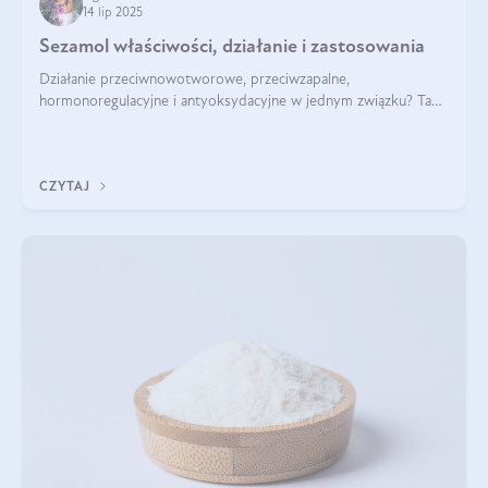
14 lip 2025
Sezamol właściwości, działanie i zastosowania
Działanie przeciwnowotworowe, przeciwzapalne,
hormonoregulacyjne i antyoksydacyjne w jednym związku? Tak
— to właśnie natura sezamolu, który obecny jest w oleju
sezamowym. Dowiedz się, dlaczego warto wprowadzić go do
swojej diety — być może to pierwsza ok
CZYTAJ