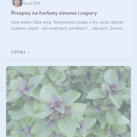
8 paź 2024
Przepisy na herbaty zimowe i napary
Idzie jesień. Idzie zima. Temperatura spada, a my coraz częściej
szukamy ciepła - we wnętrzach, posiłkach i… napojach. Zimowe
herbaty to sposób na odporność, rozgrzewkę i ukojenie. Aby
delektować si
CZYTAJ