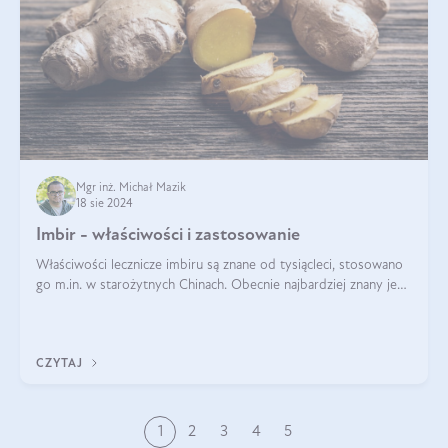
Mgr inż. Michał Mazik
18 sie 2024
Imbir - właściwości i zastosowanie
Właściwości lecznicze imbiru są znane od tysiącleci, stosowano
go m.in. w starożytnych Chinach. Obecnie najbardziej znany jest
pozytywny wpływ imbiru na infekcje oraz na poprawę
odporności. Na tym k
CZYTAJ
1
2
3
4
5