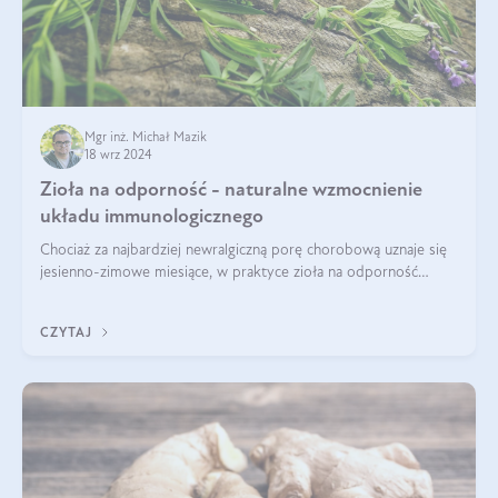
Mgr inż. Michał Mazik
18 wrz 2024
Zioła na odporność - naturalne wzmocnienie
układu immunologicznego
Chociaż za najbardziej newralgiczną porę chorobową uznaje się
jesienno-zimowe miesiące, w praktyce zioła na odporność
organizmu należy traktować jako całoroczne wsparcie. Dopiero
regularność w połąc
CZYTAJ