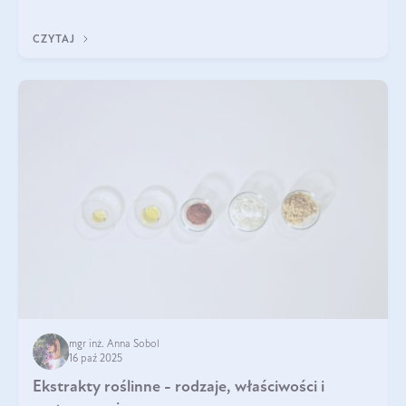
klarownym kolorze. W czym tkwi tajem
CZYTAJ
mgr inż. Anna Sobol
16 paź 2025
Ekstrakty roślinne - rodzaje, właściwości i