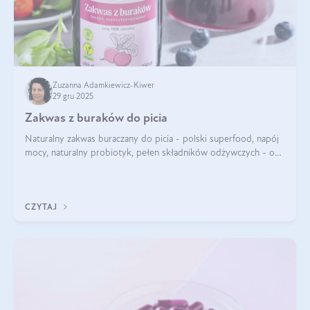
Zuzanna Adamkiewicz-Kiwer
29 gru 2025
Zakwas z buraków do picia
Naturalny zakwas buraczany do picia - polski superfood, napój
mocy, naturalny probiotyk, pełen składników odżywczych - o
zakwasie z buraka mówi się w samych superlatywach. Niektórzy
z Was usłyszeli o
CZYTAJ