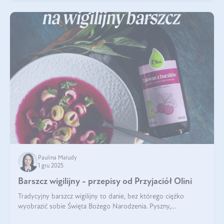
Paulina Maludy
1 gru 2025
Barszcz wigilijny - przepisy od Przyjaciół Olini
Tradycyjny barszcz wigilijny to danie, bez którego ciężko
wyobrazić sobie Święta Bożego Narodzenia. Pyszny,
aromatyczny, esencjonalny, pachnący grzybami, o pięknym