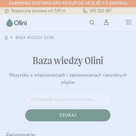
DARMOWA DOSTAWA DPD PICKUP OD 49 ZŁ 📦 3-9 SIERPNIA
Bezpieczna dostawa od 7,49 zł
693 222 687
Darmowa dostawa od 199 zł
Tłoczony zawsze na zimno
BAZA WIEDZY OLINI
Baza wiedzy Olini
Wszystko o właściwościach i zastosowaniach naturalnych
olejów
SZUKAJ
Zastosowanie: