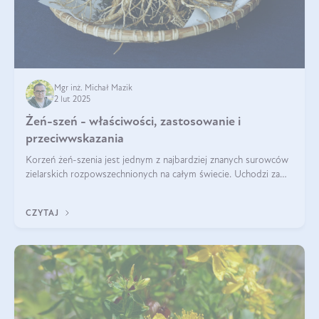
Mgr inż. Michał Mazik
2 lut 2025
Żeń-szeń - właściwości, zastosowanie i
przeciwwskazania
Korzeń żeń-szenia jest jednym z najbardziej znanych surowców
zielarskich rozpowszechnionych na całym świecie. Uchodzi za
„wszechlek”, jednakże najczęściej korzysta się z niego dla
poprawy koncentracji
CZYTAJ