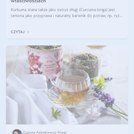
właściwościach
Kurkuma znana także jako ostryż długi (Curcuma longa) jest
ceniona jako przyprawa i naturalny barwnik do potraw, np. ryżu
czy makaronu. Nie można jednakże zapominać, że regularne
korzystanie z niej,
CZYTAJ
Zuzanna Adamkiewicz-Kiwer