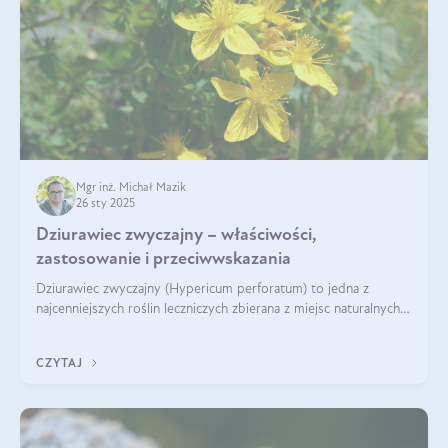
Mgr inż. Michał Mazik
26 sty 2025
Dziurawiec zwyczajny – właściwości,
zastosowanie i przeciwwskazania
Dziurawiec zwyczajny (Hypericum perforatum) to jedna z
najcenniejszych roślin leczniczych zbierana z miejsc naturalnych i
rozpowszechniona w uprawie. Człowiek korzysta od niej od
tysięcy lat. Była zal
CZYTAJ