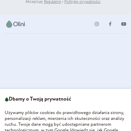
Akceptuję
Regulamin
i
Politykę prywatności
.
ul. Strzegomska 49
693 222 687
58-160 Świebodzice
Dbamy o Twoją prywatność
sklep@olini.pl
Polska
NIP 8860027066
Używamy plików cookies do prawidłowego działania strony,
REGON 890213034
personalizacji reklam, mierzenia ich skuteczności oraz analizy
ruchu. Twoje dane mogą być udostępniane partnerom
INFORMACJE
technologicznym, w tym Google (
dowiedz się, jak Google