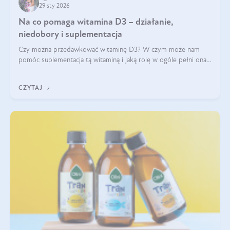
29 sty 2026
Na co pomaga witamina D3 – działanie,
niedobory i suplementacja
Czy można przedawkować witaminę D3? W czym może nam
pomóc suplementacja tą witaminą i jaką rolę w ogóle pełni ona
w naszym ciele? Powszechnie wiadomo, że jej przyjmowanie
zalecane jest jesienią i zimą, ale czy wiesz, dlaczego warto to
CZYTAJ
robić?