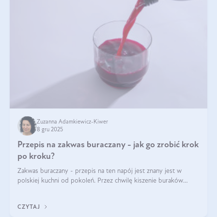
Zuzanna Adamkiewicz-Kiwer
8 gru 2025
Przepis na zakwas buraczany - jak go zrobić krok
po kroku?
Zakwas buraczany - przepis na ten napój jest znany jest w
polskiej kuchni od pokoleń. Przez chwilę kiszenie buraków
czerwonych zostało zapomniane, by w ostatnim czasie powrócić
na fali popularności na
CZYTAJ