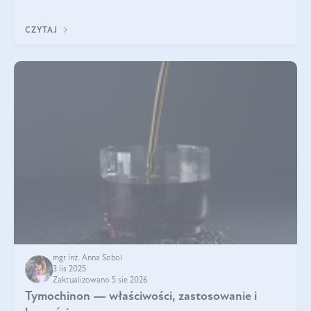
klarownym kolorze. W czym tkwi tajem
CZYTAJ
mgr inż. Anna Sobol
3 lis 2025
Zaktualizowano 5 sie 2026
Tymochinon — właściwości, zastosowanie i