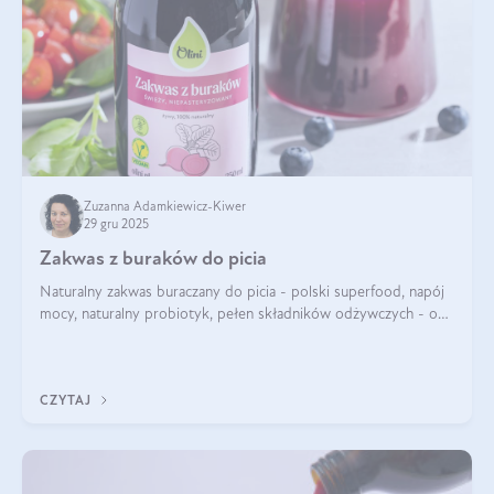
Zuzanna Adamkiewicz-Kiwer
29 gru 2025
Zakwas z buraków do picia
Naturalny zakwas buraczany do picia - polski superfood, napój
mocy, naturalny probiotyk, pełen składników odżywczych - o
zakwasie z buraka mówi się w samych superlatywach. Niektórzy
z Was usłyszeli o
CZYTAJ