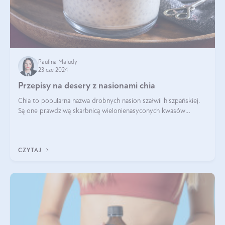
Paulina Maludy
23 cze 2024
Przepisy na desery z nasionami chia
Chia to popularna nazwa drobnych nasion szałwii hiszpańskiej.
Są one prawdziwą skarbnicą wielonienasyconych kwasów
tłuszczowych, białka, witamin i minerałów. W ostatnich latach ich
stosowanie stało si
CZYTAJ