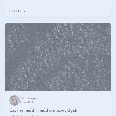
będzie prawdziwą ucztą dla
CZYTAJ
Maria Knapik
4 sie 2024
Czarny miód - miód o niezwykłych