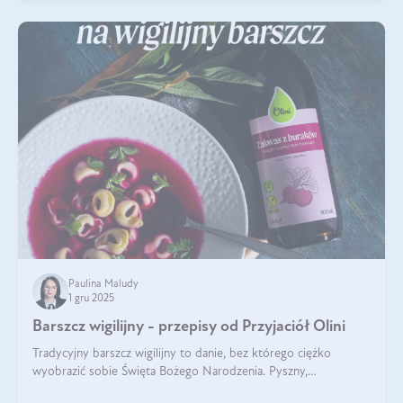
Paulina Maludy
1 gru 2025
Barszcz wigilijny - przepisy od Przyjaciół Olini
Tradycyjny barszcz wigilijny to danie, bez którego ciężko
wyobrazić sobie Święta Bożego Narodzenia. Pyszny,
aromatyczny, esencjonalny, pachnący grzybami, o pięknym