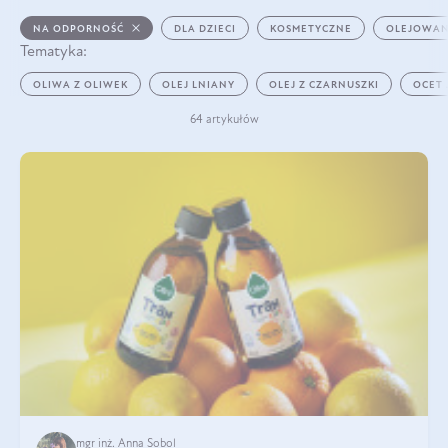
NA ODPORNOŚĆ
DLA DZIECI
KOSMETYCZNE
OLEJOWAN
Tematyka:
OLIWA Z OLIWEK
OLEJ LNIANY
OLEJ Z CZARNUSZKI
OCET
64 artykułów
mgr inż. Anna Sobol