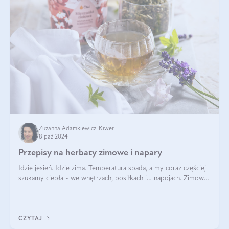
Zuzanna Adamkiewicz-Kiwer
8 paź 2024
Przepisy na herbaty zimowe i napary
Idzie jesień. Idzie zima. Temperatura spada, a my coraz częściej
szukamy ciepła - we wnętrzach, posiłkach i… napojach. Zimowe
herbaty to sposób na odporność, rozgrzewkę i ukojenie. Aby
delektować si
CZYTAJ