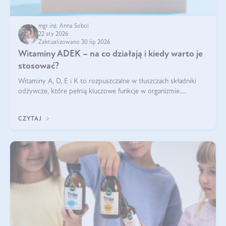
mgr inż. Anna Sobol
22 sty 2026
Zaktualizowano 30 lip 2026
Witaminy ADEK – na co działają i kiedy warto je
stosować?
Witaminy A, D, E i K to rozpuszczalne w tłuszczach składniki
odżywcze, które pełnią kluczowe funkcje w organizmie.
Wspierają zdrowie skóry i wzroku, odporność, prawidłową
krzepliwość krwi oraz mineralizację kości.
CZYTAJ