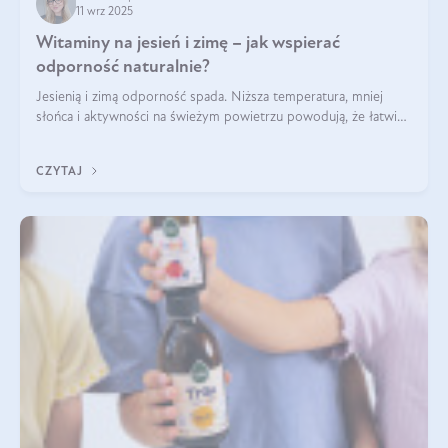
11 wrz 2025
Witaminy na jesień i zimę – jak wspierać
odporność naturalnie?
Jesienią i zimą odporność spada. Niższa temperatura, mniej
słońca i aktywności na świeżym powietrzu powodują, że łatwiej
się przeziębiamy. Dlatego szczególnie w tym okresie
powinniśmy wspierać układ immunologiczny. Co warto
CZYTAJ
suplementować jesienią i zimą?