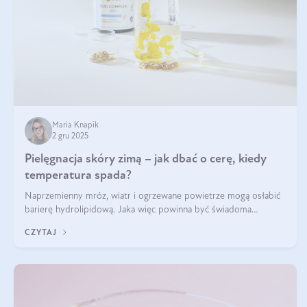
Maria Knapik
2 gru 2025
Pielęgnacja skóry zimą – jak dbać o cerę, kiedy
temperatura spada?
Naprzemienny mróz, wiatr i ogrzewane powietrze mogą osłabić
barierę hydrolipidową. Jaka więc powinna być świadoma
pielęgnacja w okresie chłodnych miesięcy?
CZYTAJ