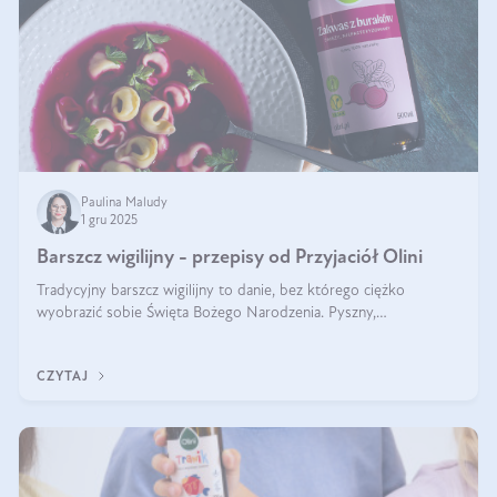
Paulina Maludy
1 gru 2025
Barszcz wigilijny - przepisy od Przyjaciół Olini
Tradycyjny barszcz wigilijny to danie, bez którego ciężko
wyobrazić sobie Święta Bożego Narodzenia. Pyszny,
aromatyczny, esencjonalny, pachnący grzybami, o pięknym
klarownym kolorze. W czym tkwi tajem
CZYTAJ