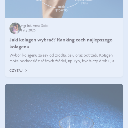
mgr inż. Anna Sobol
1 sty 2026
Jaki kolagen wybrać? Ranking cech najlepszego
kolagenu
Wybór kolagenu zależy od źródła, celu oraz potrzeb. Kolagen
może pochodzić z różnych źródeł, np. ryb, bydła czy drobiu, a
każdy typ ma swoje unikatowe właściwości. Dla skóry najlepiej
CZYTAJ
sprawdza się kolagen rybi, a dla wspierania stawów — kolagen
bydlęcy.