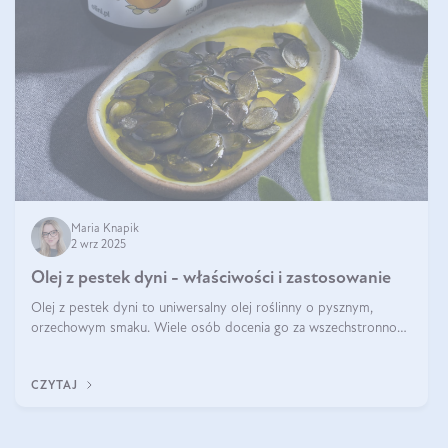
Maria Knapik
2 wrz 2025
Olej z pestek dyni - właściwości i zastosowanie
Olej z pestek dyni to uniwersalny olej roślinny o pysznym,
orzechowym smaku. Wiele osób docenia go za wszechstronność,
bo przydaje się zarówno w kuchni, jak i w pielęgnacji. Często
wykorzystuje się go
CZYTAJ