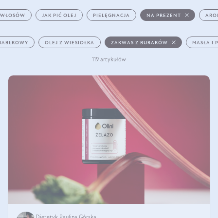
 WŁOSÓW
JAK PIĆ OLEJ
PIELĘGNACJA
NA PREZENT
ARO
 JABŁKOWY
OLEJ Z WIESIOŁKA
ZAKWAS Z BURAKÓW
MASŁA I 
119 artykułów
Dietetyk Paulina Górska