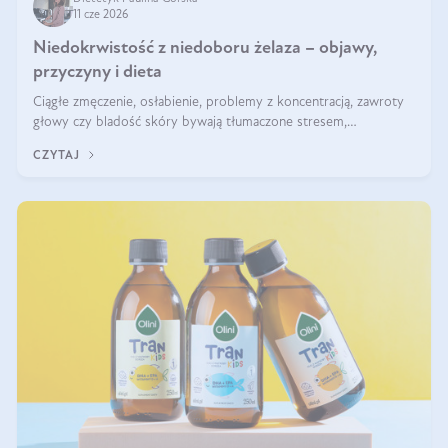
11 cze 2026
Niedokrwistość z niedoboru żelaza – objawy,
przyczyny i dieta
Ciągłe zmęczenie, osłabienie, problemy z koncentracją, zawroty
głowy czy bladość skóry bywają tłumaczone stresem,
przepracowaniem lub niedoborem snu. Tymczasem ich przyczyną
CZYTAJ
może być niedokrwistość z niedoboru żelaza.