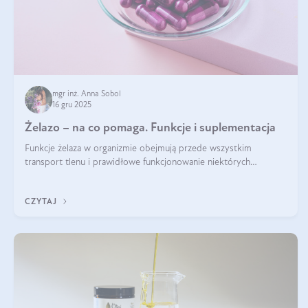
mgr inż. Anna Sobol
16 gru 2025
Żelazo – na co pomaga. Funkcje i suplementacja
Funkcje żelaza w organizmie obejmują przede wszystkim
transport tlenu i prawidłowe funkcjonowanie niektórych
enzymów. Żelazo odpowiada też za działanie układu
immunologicznego i nerwowego, szczególnie na wczesnym
CZYTAJ
etapie życia.