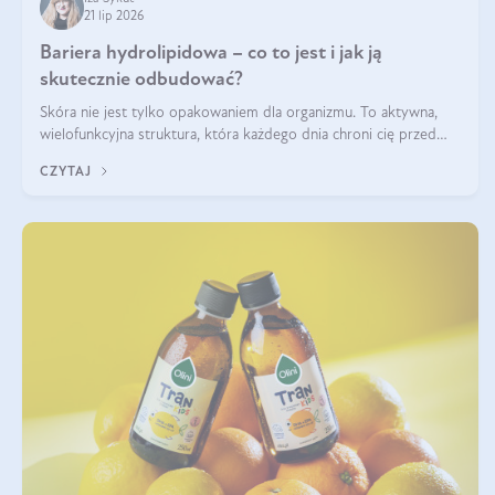
21 lip 2026
Bariera hydrolipidowa – co to jest i jak ją
skutecznie odbudować?
Skóra nie jest tylko opakowaniem dla organizmu. To aktywna,
wielofunkcyjna struktura, która każdego dnia chroni cię przed
utratą wody, wahaniami temperatury i czynnikami
CZYTAJ
środowiskowymi. Jednym z jej kluczowych elementów jest
bariera hydrolipidowa.