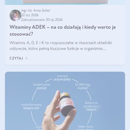
mgr inż. Anna Sobol
22 sty 2026
Zaktualizowano 30 lip 2026
Witaminy ADEK – na co działają i kiedy warto je
stosować?
Witaminy A, D, E i K to rozpuszczalne w tłuszczach składniki
odżywcze, które pełnią kluczowe funkcje w organizmie.
Wspierają zdrowie skóry i wzroku, odporność, prawidłową
CZYTAJ
krzepliwość krwi oraz mineralizację kości.