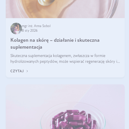
mgr inż. Anna Sobol
8 sty 2026
Kolagen na skórę – działanie i skuteczna
suplementacja
Skuteczna suplementacja kolagenem, zwłaszcza w formie
hydrolizowanych peptydów, może wspierać regenerację skóry i
poprawiać jej wygląd, jeśli jest połączona z odpowiednią dietą i
CZYTAJ
regularnością stosowania.