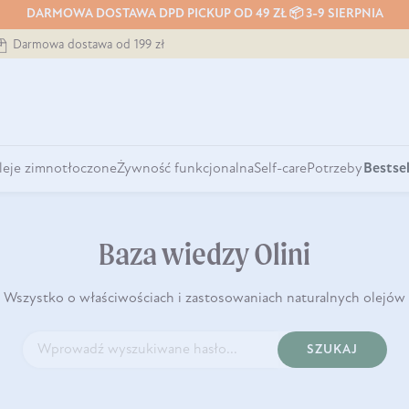
DARMOWA DOSTAWA DPD PICKUP OD 49 ZŁ 📦 3-9 SIERPNIA
Darmowa dostawa od 199 zł
leje zimnotłoczone
Żywność funkcjonalna
Self-care
Potrzeby
Bestsel
Baza wiedzy Olini
Wszystko o właściwościach i zastosowaniach naturalnych olejów
SZUKAJ