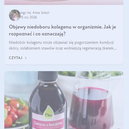
mgr inż. Anna Sobol
15 sty 2026
Objawy niedoboru kolagenu w organizmie. Jak je
rozpoznać i co oznaczają?
Niedobór kolagenu może objawiać się pogorszeniem kondycji
skóry, osłabieniem stawów oraz wolniejszą regeneracją tkanek.
Do najczęstszych sygnałów należą utrata jędrności i elastyczności
CZYTAJ
skóry, bóle stawów, łamliwość paznokci oraz osłabienie włosów.