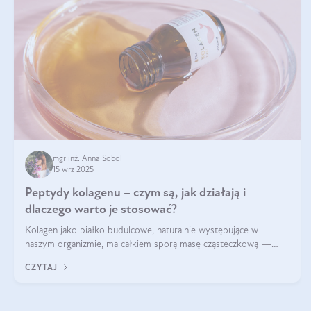
mgr inż. Anna Sobol
15 wrz 2025
Peptydy kolagenu – czym są, jak działają i
dlaczego warto je stosować?
Kolagen jako białko budulcowe, naturalnie występujące w
naszym organizmie, ma całkiem sporą masę cząsteczkową —
nawet do 300 kDa. Jeśli chcielibyśmy suplementować go w tej
CZYTAJ
formie, byłby trudno strawialny. Aby był lepiej przyswajalny i
bardziej biodostępny