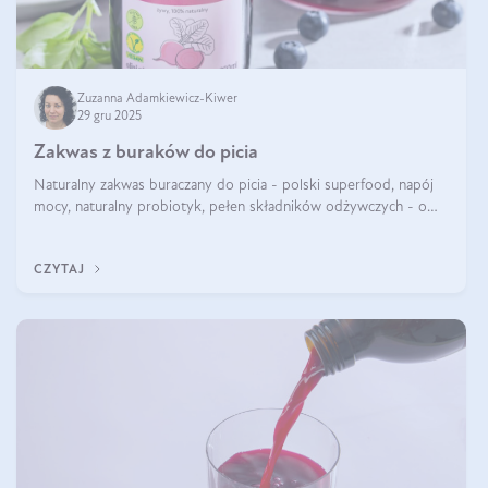
Zuzanna Adamkiewicz-Kiwer
29 gru 2025
Zakwas z buraków do picia
Naturalny zakwas buraczany do picia - polski superfood, napój
mocy, naturalny probiotyk, pełen składników odżywczych - o
zakwasie z buraka mówi się w samych superlatywach. Niektórzy
z Was usłyszeli o
CZYTAJ