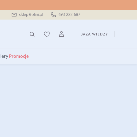
sklep@olini.pl
693 222 687
BAZA WIEDZY
lery
Promocje