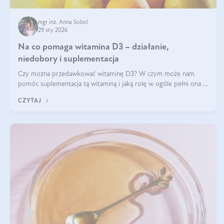
mgr inż. Anna Sobol
29 sty 2026
Na co pomaga witamina D3 – działanie,
niedobory i suplementacja
Czy można przedawkować witaminę D3? W czym może nam
pomóc suplementacja tą witaminą i jaką rolę w ogóle pełni ona w
naszym ciele? Powszechnie wiadomo, że jej przyjmowanie
CZYTAJ
zalecane jest jesienią i zimą, ale czy wiesz, dlaczego warto to
robić?