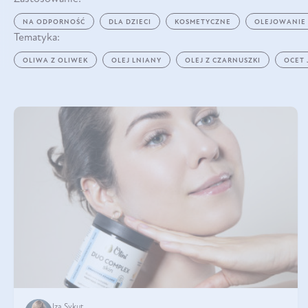
NA ODPORNOŚĆ
DLA DZIECI
KOSMETYCZNE
OLEJOWANIE
Tematyka:
OLIWA Z OLIWEK
OLEJ LNIANY
OLEJ Z CZARNUSZKI
OCET
Iza Sykut