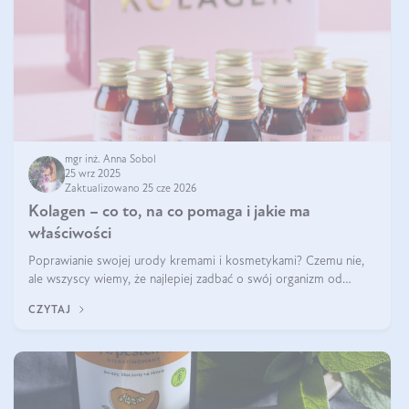
mgr inż. Anna Sobol
25 wrz 2025
Zaktualizowano 25 cze 2026
Kolagen – co to, na co pomaga i jakie ma
właściwości
Poprawianie swojej urody kremami i kosmetykami? Czemu nie,
ale wszyscy wiemy, że najlepiej zadbać o swój organizm od
wewnątrz — to solidna podstawa do tego, by nasz wygląd
CZYTAJ
zewnętrzny prezentował się zdrowo i atrakcyjnie. Stosowanie
wysokiej jakości suplem