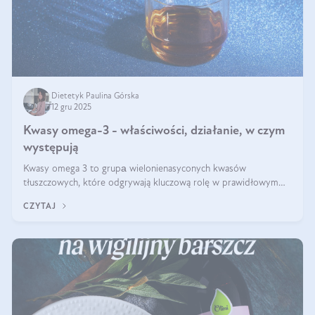
Dietetyk Paulina Górska
12 gru 2025
Kwasy omega-3 - właściwości, działanie, w czym
występują
Kwasy omega 3 to grupа wielonienasyconych kwasów
tłuszczowych, które odgrywają kluczową rolę w prawidłowym
funkcjonowaniu organizmu – wspierają pracę serca, mózgu i
CZYTAJ
układu odpornościowego.