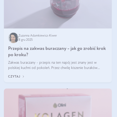
Zuzanna Adamkiewicz-Kiwer
8 gru 2025
Przepis na zakwas buraczany - jak go zrobić krok
po kroku?
Zakwas buraczany - przepis na ten napój jest znany jest w
polskiej kuchni od pokoleń. Przez chwilę kiszenie buraków
czerwonych zostało zapomniane, by w ostatnim czasie powrócić
CZYTAJ
na fali popularności na