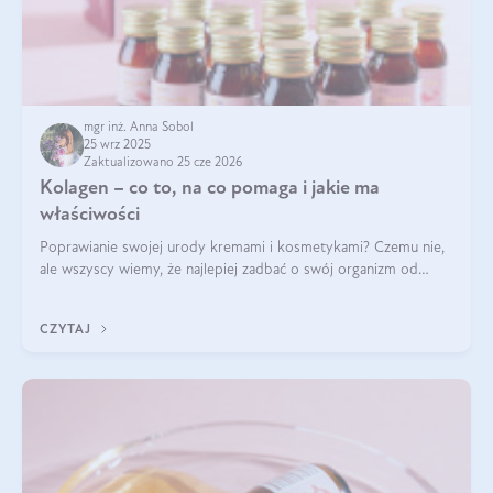
mgr inż. Anna Sobol
25 wrz 2025
Zaktualizowano 25 cze 2026
Kolagen – co to, na co pomaga i jakie ma
właściwości
Poprawianie swojej urody kremami i kosmetykami? Czemu nie,
ale wszyscy wiemy, że najlepiej zadbać o swój organizm od
wewnątrz — to solidna podstawa do tego, by nasz wygląd
zewnętrzny prezentował się zdrowo i atrakcyjnie. Stosowanie
CZYTAJ
wysokiej jakości suplem