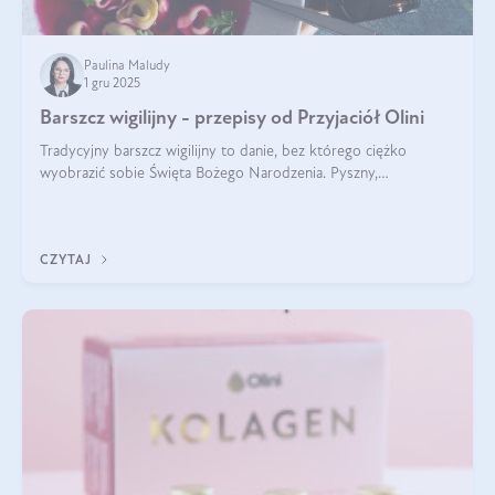
Paulina Maludy
1 gru 2025
Barszcz wigilijny - przepisy od Przyjaciół Olini
Tradycyjny barszcz wigilijny to danie, bez którego ciężko
wyobrazić sobie Święta Bożego Narodzenia. Pyszny,
aromatyczny, esencjonalny, pachnący grzybami, o pięknym
klarownym kolorze. W czym tkwi tajem
CZYTAJ