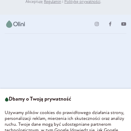
Akceptuję
Regulamin
i
Politykę prywatności
.
ul. Strzegomska 49
693 222 687
58-160 Świebodzice
Dbamy o Twoją prywatność
sklep@olini.pl
Polska
NIP 8860027066
Używamy plików cookies do prawidłowego działania strony,
REGON 890213034
personalizacji reklam, mierzenia ich skuteczności oraz analizy
ruchu. Twoje dane mogą być udostępniane partnerom
INFORMACJE
technologicznym, w tym Google (
dowiedz się, jak Google