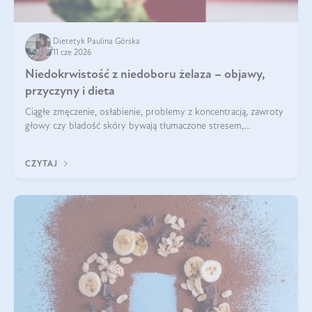
Dietetyk Paulina Górska
11 cze 2026
Niedokrwistość z niedoboru żelaza – objawy,
przyczyny i dieta
Ciągłe zmęczenie, osłabienie, problemy z koncentracją, zawroty
głowy czy bladość skóry bywają tłumaczone stresem,
przepracowaniem lub niedoborem snu. Tymczasem ich
przyczyną może być niedokrwistość z niedoboru żelaza.
CZYTAJ