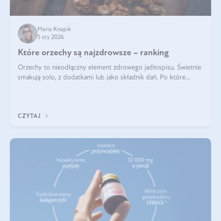
Maria Knapik
5 sty 2026
Które orzechy są najzdrowsze – ranking
Orzechy to nieodłączny element zdrowego jadłospisu. Świetnie
smakują solo, z dodatkami lub jako składnik dań. Po które
orzechy warto sięgać zamiast niezdrowej przekąski? Dowiesz
się z tego tekstu!
CZYTAJ