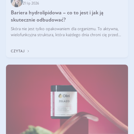
21 lip 2026
Bariera hydrolipidowa – co to jest i jak ją
skutecznie odbudować?
Skóra nie jest tylko opakowaniem dla organizmu. To aktywna,
wielofunkcyjna struktura, która każdego dnia chroni cię przed
utratą wody, wahaniami temperatury i czynnikami
środowiskowymi. Jednym z jej kluczowych elementów jest
CZYTAJ
bariera hydrolipidowa.