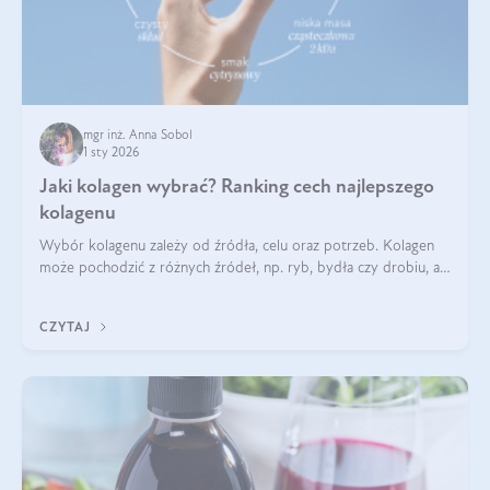
mgr inż. Anna Sobol
1 sty 2026
Jaki kolagen wybrać? Ranking cech najlepszego
kolagenu
Wybór kolagenu zależy od źródła, celu oraz potrzeb. Kolagen
może pochodzić z różnych źródeł, np. ryb, bydła czy drobiu, a
każdy typ ma swoje unikatowe właściwości. Dla skóry najlepiej
sprawdza się kolagen rybi, a dla wspierania stawów — kolagen
CZYTAJ
bydlęcy.