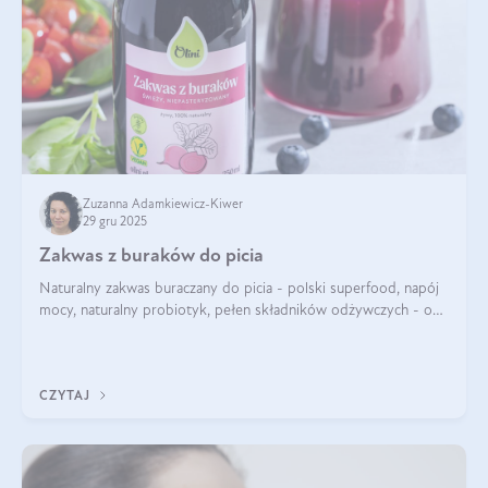
Zuzanna Adamkiewicz-Kiwer
29 gru 2025
Zakwas z buraków do picia
Naturalny zakwas buraczany do picia - polski superfood, napój
mocy, naturalny probiotyk, pełen składników odżywczych - o
zakwasie z buraka mówi się w samych superlatywach. Niektórzy
z Was usłyszeli o
CZYTAJ