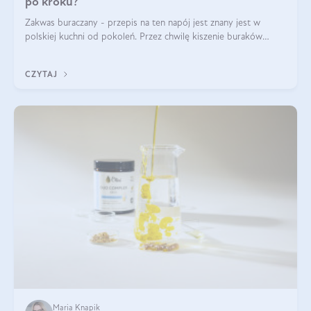
po kroku?
Zakwas buraczany - przepis na ten napój jest znany jest w
polskiej kuchni od pokoleń. Przez chwilę kiszenie buraków
czerwonych zostało zapomniane, by w ostatnim czasie powrócić
na fali popularności na
CZYTAJ
Maria Knapik