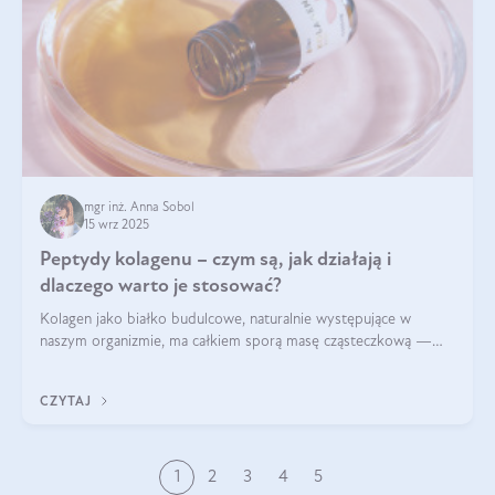
mgr inż. Anna Sobol
15 wrz 2025
Peptydy kolagenu – czym są, jak działają i
dlaczego warto je stosować?
Kolagen jako białko budulcowe, naturalnie występujące w
naszym organizmie, ma całkiem sporą masę cząsteczkową —
nawet do 300 kDa. Jeśli chcielibyśmy suplementować go w tej
formie, byłby trudno strawialny. Aby był lepiej przyswajalny i
CZYTAJ
bardziej biodostępny
1
2
3
4
5