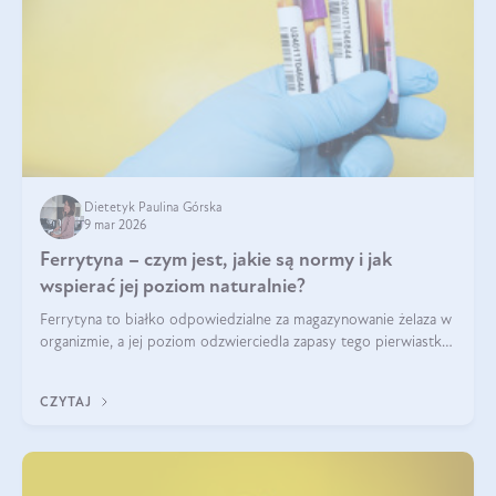
Dietetyk Paulina Górska
9 mar 2026
Ferrytyna – czym jest, jakie są normy i jak
wspierać jej poziom naturalnie?
Ferrytyna to białko odpowiedzialne za magazynowanie żelaza w
organizmie, a jej poziom odzwierciedla zapasy tego pierwiastka.
Warto dowiedzieć się więcej na jej temat, ponieważ niedobór
ferrytyny daje objawy, które mogą utrudniać codzienne
CZYTAJ
funkcjonowanie (