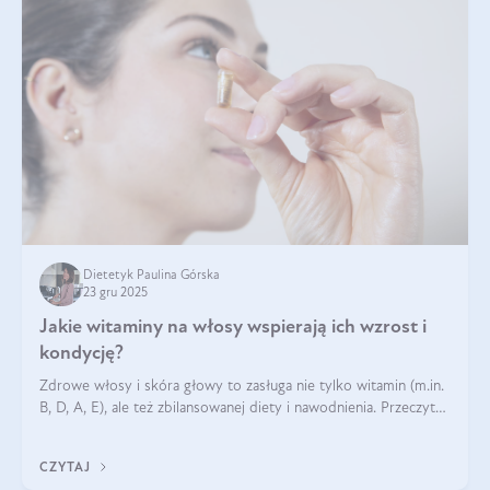
Dietetyk Paulina Górska
23 gru 2025
Jakie witaminy na włosy wspierają ich wzrost i
kondycję?
Zdrowe włosy i skóra głowy to zasługa nie tylko witamin (m.in.
B, D, A, E), ale też zbilansowanej diety i nawodnienia. Przeczytaj
nasz artykuł i dowiedz się, które składniki najskuteczniej hamują
wypadanie włosów.
CZYTAJ