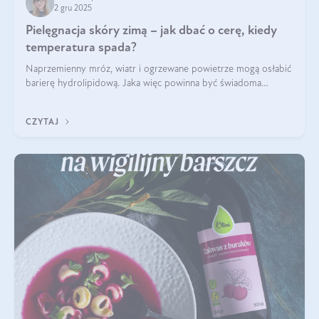
2 gru 2025
Pielęgnacja skóry zimą – jak dbać o cerę, kiedy
temperatura spada?
Naprzemienny mróz, wiatr i ogrzewane powietrze mogą osłabić
barierę hydrolipidową. Jaka więc powinna być świadoma
pielęgnacja w okresie chłodnych miesięcy?
CZYTAJ