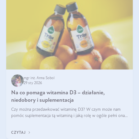
mgr inż. Anna Sobol
29 sty 2026
Na co pomaga witamina D3 – działanie,
niedobory i suplementacja
Czy można przedawkować witaminę D3? W czym może nam
pomóc suplementacja tą witaminą i jaką rolę w ogóle pełni ona
w naszym ciele? Powszechnie wiadomo, że jej przyjmowanie
zalecane jest jesienią i zimą, ale czy wiesz, dlaczego warto to
CZYTAJ
robić?