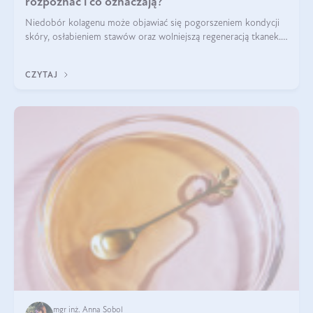
rozpoznać i co oznaczają?
Niedobór kolagenu może objawiać się pogorszeniem kondycji
skóry, osłabieniem stawów oraz wolniejszą regeneracją tkanek.
Do najczęstszych sygnałów należą utrata jędrności i
elastyczności skóry, bóle stawów, łamliwość paznokci oraz
CZYTAJ
osłabienie włosów.
mgr inż. Anna Sobol