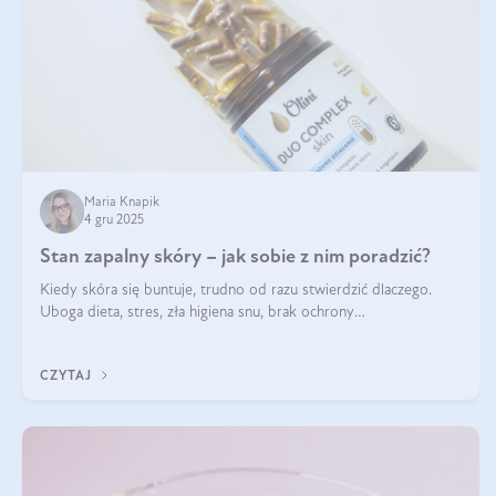
Maria Knapik
4 gru 2025
Stan zapalny skóry – jak sobie z nim poradzić?
Kiedy skóra się buntuje, trudno od razu stwierdzić dlaczego.
Uboga dieta, stres, zła higiena snu, brak ochrony
przeciwsłonecznej – powodów nasilenia stanów zapalnych może
być wiele. Jak poradzić sobie z ich przyczynami i skutkami?
CZYTAJ