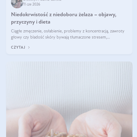
11 cze 2026
Niedokrwistość z niedoboru żelaza – objawy,
przyczyny i dieta
Ciągłe zmęczenie, osłabienie, problemy z koncentracją, zawroty
głowy czy bladość skóry bywają tłumaczone stresem,
przepracowaniem lub niedoborem snu. Tymczasem ich przyczyną
CZYTAJ
może być niedokrwistość z niedoboru żelaza.