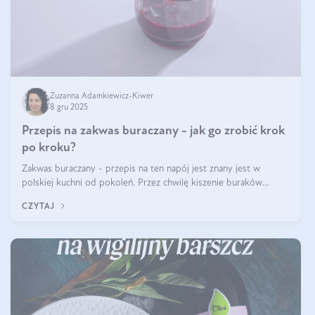
Zuzanna Adamkiewicz-Kiwer
8 gru 2025
Przepis na zakwas buraczany - jak go zrobić krok
po kroku?
Zakwas buraczany - przepis na ten napój jest znany jest w
polskiej kuchni od pokoleń. Przez chwilę kiszenie buraków
czerwonych zostało zapomniane, by w ostatnim czasie powrócić
CZYTAJ
na fali popularności na