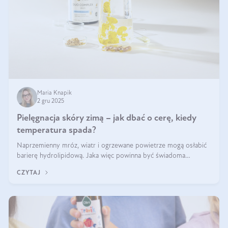
Maria Knapik
2 gru 2025
Pielęgnacja skóry zimą – jak dbać o cerę, kiedy
temperatura spada?
Naprzemienny mróz, wiatr i ogrzewane powietrze mogą osłabić
barierę hydrolipidową. Jaka więc powinna być świadoma
pielęgnacja w okresie chłodnych miesięcy?
CZYTAJ