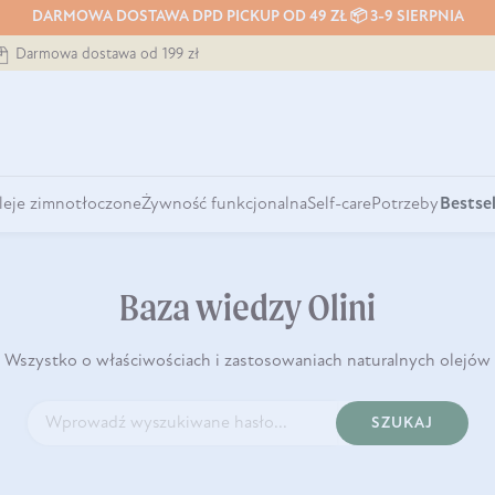
DARMOWA DOSTAWA DPD PICKUP OD 49 ZŁ 📦 3-9 SIERPNIA
Darmowa dostawa od 199 zł
leje zimnotłoczone
Żywność funkcjonalna
Self-care
Potrzeby
Bestsel
Baza wiedzy Olini
Wszystko o właściwościach i zastosowaniach naturalnych olejów
SZUKAJ