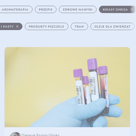
AROMATERAPIA
PRZEPIS
ZDROWE NAWYKI
KWASY OMEGA
 I PASTY
PRODUKTY PSZCZELE
TRAN
OLEJE DLA ZWIERZĄT
Dietetyk Paulina Górska