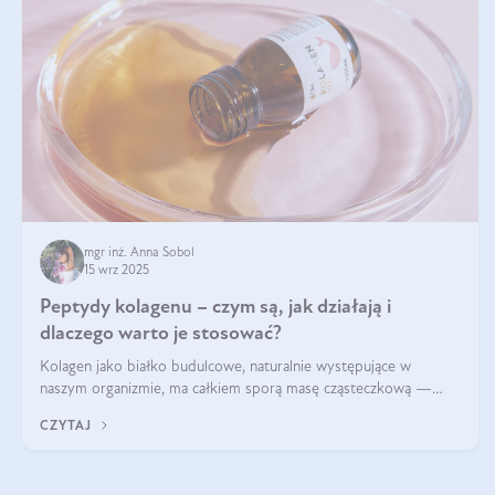
mgr inż. Anna Sobol
15 wrz 2025
Peptydy kolagenu – czym są, jak działają i
dlaczego warto je stosować?
Kolagen jako białko budulcowe, naturalnie występujące w
naszym organizmie, ma całkiem sporą masę cząsteczkową —
nawet do 300 kDa. Jeśli chcielibyśmy suplementować go w tej
CZYTAJ
formie, byłby trudno strawialny. Aby był lepiej przyswajalny i
bardziej biodostępny