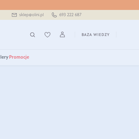
sklep@olini.pl
693 222 687
BAZA WIEDZY
lery
Promocje