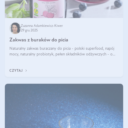
Zuzanna Adamkiewicz-Kiwer
29 gru 2025
Zakwas z buraków do picia
Naturalny zakwas buraczany do picia - polski superfood, napój
mocy, naturalny probiotyk, pełen składników odżywczych - o
zakwasie z buraka mówi się w samych superlatywach. Niektórzy
z Was usłyszeli o
CZYTAJ