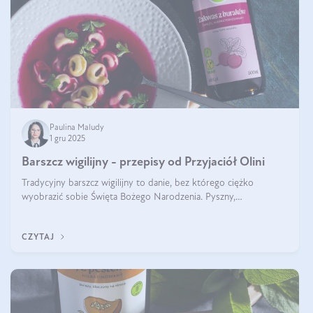
Paulina Maludy
1 gru 2025
Barszcz wigilijny - przepisy od Przyjaciół Olini
Tradycyjny barszcz wigilijny to danie, bez którego ciężko
wyobrazić sobie Święta Bożego Narodzenia. Pyszny,
aromatyczny, esencjonalny, pachnący grzybami, o pięknym
klarownym kolorze. W czym tkwi tajem
CZYTAJ