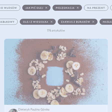
IE WŁOSÓW
JAK PIĆ OLEJ
PIELĘGNACJA
NA PREZENT
 JABŁKOWY
OLEJ Z WIESIOŁKA
ZAKWAS Z BURAKÓW
MASŁA
176 artykułów
Dietetyk Paulina Górska