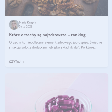
Maria Knapik
5 sty 2026
Które orzechy są najzdrowsze – ranking
Orzechy to nieodłączny element zdrowego jadłospisu. Świetnie
smakują solo, z dodatkami lub jako składnik dań. Po które
orzechy warto sięgać zamiast niezdrowej przekąski? Dowiesz się
z tego tekstu!
CZYTAJ