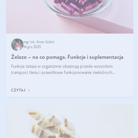
mgr inż. Anna Sobol
16 gru 2025
Żelazo – na co pomaga. Funkcje i suplementacja
Funkcje żelaza w organizmie obejmują przede wszystkim
transport tlenu i prawidłowe funkcjonowanie niektórych
enzymów. Żelazo odpowiada też za działanie układu
immunologicznego i nerwowego, szczególnie na wczesnym
CZYTAJ
etapie życia.