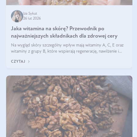
Iza Sykut
26 lut 2026
Jaka witamina na skórę? Przewodnik po
najważniejszych składnikach dla zdrowej cery
Na wygląd skóry szczególny wpływ mają witaminy A, C, E oraz
witaminy z grupy B, które wspierają regenerację, nawilżenie i
ochronę przed stresem oksydacyjnym. Odpowiednia podaż tych
CZYTAJ
witamin wspiera elastyczność skóry i jej naturalny blask.