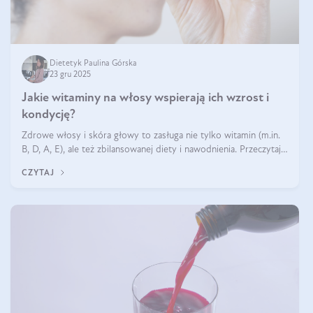
Dietetyk Paulina Górska
23 gru 2025
Jakie witaminy na włosy wspierają ich wzrost i
kondycję?
Zdrowe włosy i skóra głowy to zasługa nie tylko witamin (m.in.
B, D, A, E), ale też zbilansowanej diety i nawodnienia. Przeczytaj
nasz artykuł i dowiedz się, które składniki najskuteczniej hamują
CZYTAJ
wypadanie włosów.