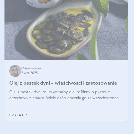
Maria Knapik
2 wrz 2025
Olej z pestek dyni - właściwości i zastosowanie
Olej z pestek dyni to uniwersalny olej roślinny o pysznym,
orzechowym smaku. Wiele osób docenia go za wszechstronność,
bo przydaje się zarówno w kuchni, jak i w pielęgnacji. Często
wykorzystuje się go
CZYTAJ