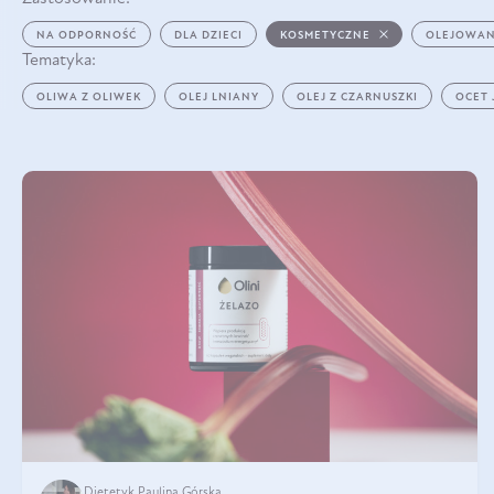
NA ODPORNOŚĆ
DLA DZIECI
KOSMETYCZNE
OLEJOWAN
Tematyka:
OLIWA Z OLIWEK
OLEJ LNIANY
OLEJ Z CZARNUSZKI
OCET
Dietetyk Paulina Górska