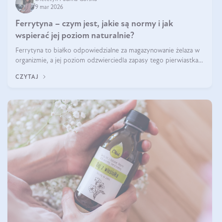
9 mar 2026
Ferrytyna – czym jest, jakie są normy i jak
wspierać jej poziom naturalnie?
Ferrytyna to białko odpowiedzialne za magazynowanie żelaza w
organizmie, a jej poziom odzwierciedla zapasy tego pierwiastka.
Warto dowiedzieć się więcej na jej temat, ponieważ niedobór
CZYTAJ
ferrytyny daje objawy, które mogą utrudniać codzienne
funkcjonowanie (