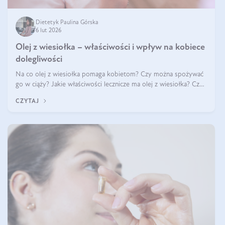
Dietetyk Paulina Górska
6 lut 2026
Olej z wiesiołka – właściwości i wpływ na kobiece
dolegliwości
Na co olej z wiesiołka pomaga kobietom? Czy można spożywać
go w ciąży? Jakie właściwości lecznicze ma olej z wiesiołka? Czy
jego skuteczność potwierdzają badania? Ile trzeba czekać na
CZYTAJ
efekty? Jaka jes