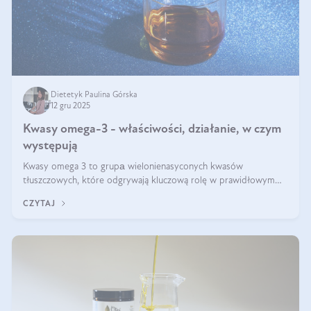
Dietetyk Paulina Górska
12 gru 2025
Kwasy omega-3 - właściwości, działanie, w czym
występują
Kwasy omega 3 to grupа wielonienasyconych kwasów
tłuszczowych, które odgrywają kluczową rolę w prawidłowym
funkcjonowaniu organizmu – wspierają pracę serca, mózgu i
CZYTAJ
układu odpornościowego.