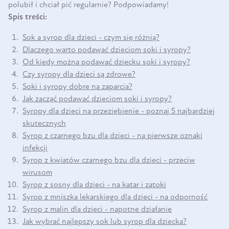
polubił i chciał pić regularnie? Podpowiadamy!
Spis treści:
Sok a syrop dla dzieci - czym się różnią?
Dlaczego warto podawać dzieciom soki i syropy?
Od kiedy można podawać dziecku soki i syropy?
Czy syropy dla dzieci są zdrowe?
Soki i syropy dobre na zaparcia?
Jak zacząć podawać dzieciom soki i syropy?
Syropy dla dzieci na przeziębienie - poznaj 5 najbardziej
skutecznych
Syrop z czarnego bzu dla dzieci - na pierwsze oznaki
infekcji
Syrop z kwiatów czarnego bzu dla dzieci - przeciw
wirusom
Syrop z sosny dla dzieci - na katar i zatoki
Syrop z mniszka lekarskiego dla dzieci - na odporność
Syrop z malin dla dzieci - napotne działanie
Jak wybrać najlepszy sok lub syrop dla dziecka?