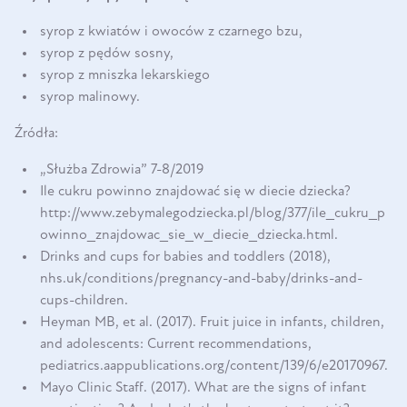
syrop z kwiatów i owoców z czarnego bzu,
syrop z pędów sosny,
syrop z mniszka lekarskiego
syrop malinowy.
Źródła:
„
Służba Zdrowia
” 7-8/2019
Ile cukru powinno znajdować się w diecie dziecka?
http://www.zebymalegodziecka.pl/blog/377/ile_cukru_p
owinno_znajdowac_sie_w_diecie_dziecka.html
.
Drinks and cups for babies and toddlers (2018),
nhs.uk/conditions/pregnancy-and-baby/drinks-and-
cups-children
.
Heyman MB, et al. (2017). Fruit juice in infants, children,
and adolescents: Current recommendations,
pediatrics.aappublications.org/content/139/6/e20170967
.
Mayo Clinic Staff. (2017). What are the signs of infant