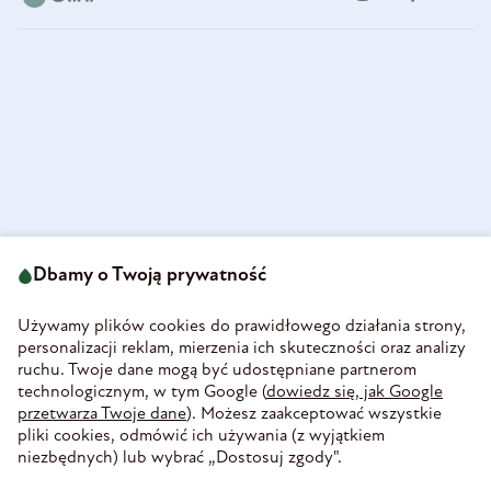
ul. Strzegomska 49
693 222 687
58-160 Świebodzice
Dbamy o Twoją prywatność
sklep@olini.pl
Polska
NIP 8860027066
Używamy plików cookies do prawidłowego działania strony,
REGON 890213034
personalizacji reklam, mierzenia ich skuteczności oraz analizy
ruchu. Twoje dane mogą być udostępniane partnerom
INFORMACJE
technologicznym, w tym Google (
dowiedz się, jak Google
PŁATNOŚĆ I DOSTAWA
przetwarza Twoje dane
). Możesz zaakceptować wszystkie
WIEDZA
pliki cookies, odmówić ich używania (z wyjątkiem
WSPÓŁPRACA
niezbędnych) lub wybrać „Dostosuj zgody".