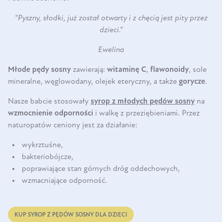
"Pyszny, słodki, już został otwarty i z chęcią jest pity przez
dzieci."
Ewelina
Młode pędy sosny
zawierają:
witaminę C
,
flawonoidy
, sole
mineralne, węglowodany, olejek eteryczny, a także
gorycze
.
Nasze babcie stosowały
syrop z młodych pędów sosny
na
wzmocnienie odporności
i walkę z przeziębieniami. Przez
naturopatów ceniony jest za działanie:
wykrztuśne,
bakteriobójcze,
poprawiające stan górnych dróg oddechowych,
wzmacniające odporność.
KUP SYROP Z PĘDÓW SOSNY DLA DZIECI