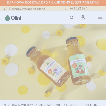
DARMOWA DOSTAWA DPD PICKUP OD 49 ZŁ 📦 3-9 SIERPNIA
Darmowa dostawa od 199 zł
693 222 687
Tłoczony zawsze na zimno
Bezpieczna dostawa od 7,49 zł
Darmowa dostawa od 199 zł
Tłoczony zawsze na zimno
ZDROWE SYROPY DLA DZIECI OD OLINI
BAZA WIEDZY