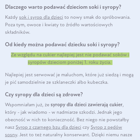
Dlaczego warto podawać dzieciom soki i syropy?
Każdy
sok i syrop dla dzieci
to nowy smak do spróbowania.
Poza tym, owoce i kwiaty to źródło wartościowych
składników.
Od kiedy można podawać dziecku soki i syropy?
Ze względu na cukier najlepiej jest nie podawać soków i
syropów dzieciom poniżej 1. roku życia.
Najlepiej jest serwować je maluchom, które już siedzą i mogą
je pić samodzielnie ze szklaneczki albo kubeczka.
Czy syropy dla dzieci są zdrowe?
Wspomniałam już, że
syropy dla dzieci zawierają cukier
,
który - jak wiadomo - w nadmiarze szkodzi. Jednak jego
obecność w nich to konieczność. Bez niego nie powstałby
nasz
Syrop z czarnego bzu dla dzieci
czy
Syrop z pędów
sosny
. Jest to też naturalny konserwant. Dzięki niemu nasze