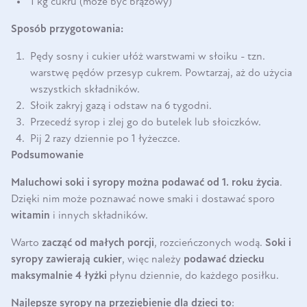
1 kg cukru (może być brązowy)
Sposób przygotowania:
Pędy sosny i cukier ułóż warstwami w słoiku - tzn.
warstwę pędów przesyp cukrem. Powtarzaj, aż do użycia
wszystkich składników.
Słoik zakryj gazą i odstaw na 6 tygodni.
Przecedź syrop i zlej go do butelek lub słoiczków.
Pij 2 razy dziennie po 1 łyżeczce.
Podsumowanie
Maluchowi soki i syropy można podawać od 1. roku życia
.
Dzięki nim może poznawać nowe smaki i dostawać sporo
witamin
i innych składników.
Warto
zacząć od małych porcji
, rozcieńczonych wodą.
Soki i
syropy zawierają cukier
, więc należy
podawać dziecku
maksymalnie 4 łyżki
płynu dziennie, do każdego posiłku.
Najlepsze syropy na przeziębienie dla dzieci to
: