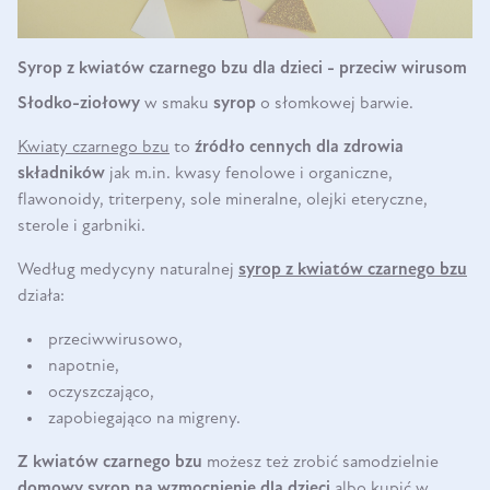
Syrop z kwiatów czarnego bzu dla dzieci - przeciw wirusom
Słodko-ziołowy
w smaku
syrop
o słomkowej barwie.
Kwiaty czarnego bzu
to
źródło cennych dla zdrowia
składników
jak m.in. kwasy fenolowe i organiczne,
flawonoidy, triterpeny, sole mineralne, olejki eteryczne,
sterole i garbniki.
Według medycyny naturalnej
syrop z kwiatów czarnego bzu
działa:
przeciwwirusowo,
napotnie,
oczyszczająco,
zapobiegająco na migreny.
Z kwiatów czarnego bzu
możesz też zrobić samodzielnie
domowy syrop na wzmocnienie dla dzieci
albo kupić w