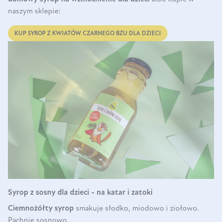
naszym sklepie:
KUP SYROP Z KWIATÓW CZARNEGO BZU DLA DZIECI
Syrop z sosny dla dzieci - na katar i zatoki
Ciemnożółty syrop
smakuje słodko, miodowo i ziołowo.
Pachnie sosnowo.