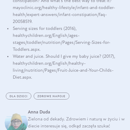
constipation? And what's the best way to treat it?
mayoclinic.org/healthy-lifestyle/infant-and-toddler-
health/expert-answers/infant-constipation/faq-
20058519
.
Serving sizes for toddlers (2016),
healthychildren.org/English/ages-
stages/toddler/nutrition/Pages/Serving-Sizes-for-
Toddlers.aspx
.
Water and juice. Should I give my baby juice? (2017),
healthychildren.org/English/healthy-
living/nutrition/Pages/Fruit-Juice-and-Your-Childs-
Diet.aspx
.
DLA DZIECI
ZDROWE NAPOJE
Anna Duda
Zielona od dekady. Zdrowiem i naturą w życiu i w
diecie interesuje się, odkąd zaczęła szukać