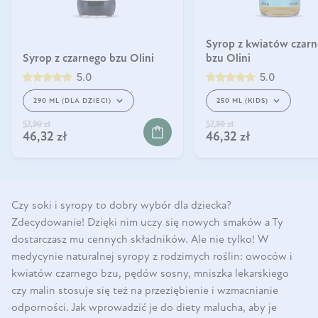
Syrop z kwiatów czar
Syrop z czarnego bzu Olini
bzu Olini
5.0
5.0
290 ML (DLA DZIECI)
250 ML (KIDS)
57,90 zł
57,90 zł
YKA
DO KOSZYKA
46,32 zł
46,32 zł
Czy soki i syropy to dobry wybór dla dziecka?
Zdecydowanie! Dzięki nim uczy się nowych smaków a Ty
dostarczasz mu cennych składników. Ale nie tylko! W
medycynie naturalnej syropy z rodzimych roślin: owoców i
kwiatów czarnego bzu, pędów sosny, mniszka lekarskiego
czy malin stosuje się też na przeziębienie i wzmacnianie
odporności. Jak wprowadzić je do diety malucha, aby je