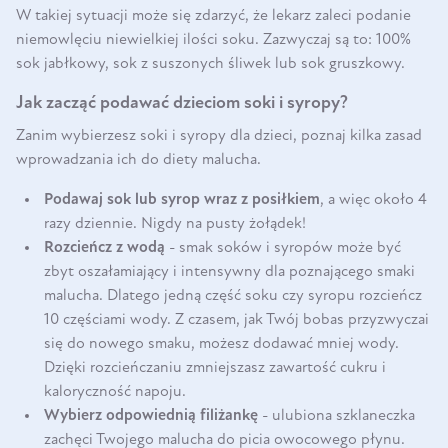
W takiej sytuacji może się zdarzyć, że lekarz zaleci podanie
niemowlęciu niewielkiej ilości soku. Zazwyczaj są to: 100%
sok jabłkowy, sok z suszonych śliwek lub sok gruszkowy.
Jak zacząć podawać dzieciom soki i syropy?
Zanim wybierzesz soki i syropy dla dzieci, poznaj kilka zasad
wprowadzania ich do diety malucha.
Podawaj sok lub syrop wraz z posiłkiem
, a więc około 4
razy dziennie. Nigdy na pusty żołądek!
Rozcieńcz z wodą
- smak soków i syropów może być
zbyt oszałamiający i intensywny dla poznającego smaki
malucha. Dlatego jedną część soku czy syropu rozcieńcz
10 częściami wody. Z czasem, jak Twój bobas przyzwyczai
się do nowego smaku, możesz dodawać mniej wody.
Dzięki rozcieńczaniu zmniejszasz zawartość cukru i
kaloryczność napoju.
Wybierz odpowiednią filiżankę
- ulubiona szklaneczka
zachęci Twojego malucha do picia owocowego płynu.