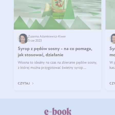
Zuzanna Adamkiewicz-Kiwer
5 cze 2023
Syrop z pędów sosny - na co pomaga,
Sy
jak stosować, działanie
mo
Wiosna to idealny na czas na zbieranie pędów sosny,
W p
z której można przygotować świetny syrop.
kas
Zwłaszcza w Polsce, gdzie sosnowych lasów nie
czę
brakuje. To produkt, który przydaje się przez cały
sto
rok i z p
na 
CZYTAJ
CZ