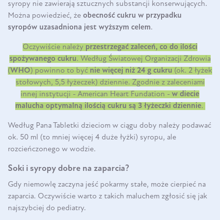
syropy nie zawierają sztucznych substancji konserwujących.
Można powiedzieć, że
obecność cukru w przypadku
syropów uzasadniona jest wyższym celem
.
Oczywiście należy
przestrzegać zaleceń, co do ilości
spożywanego cukru
. Według
Światowej Organizacji Zdrowia
(
WHO
) powinno to być
nie więcej niż 24 g cukru
(ok. 2 łyżek
stołowych, 5,5 łyżeczek) dziennie. Zgodnie z zaleceniami
innej instytucji - American Heart Fundation -
w diecie
malucha optymalną ilością cukru są 3 łyżeczki dziennie
.
Według Pana Tabletki dzieciom w ciągu doby należy podawać
ok. 50 ml (to mniej więcej 4 duże łyżki) syropu, ale
rozcieńczonego w wodzie.
Soki i syropy dobre na zaparcia?
Gdy niemowlę zaczyna jeść pokarmy stałe, może cierpieć na
zaparcia. Oczywiście warto z takich maluchem zgłosić się jak
najszybciej do pediatry.