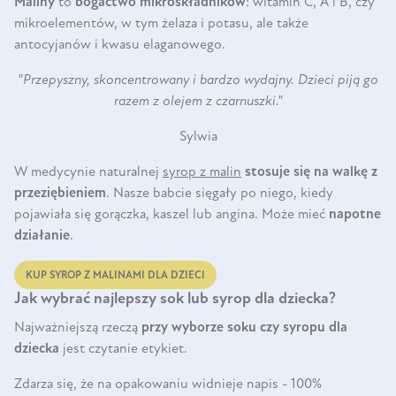
Maliny
to
bogactwo mikroskładników
: witamin C, A i B, czy
mikroelementów, w tym żelaza i potasu, ale także
antocyjanów i kwasu elaganowego.
"Przepyszny, skoncentrowany i bardzo wydajny. Dzieci piją go
razem z olejem z czarnuszki."
Sylwia
W medycynie naturalnej
syrop z malin
stosuje się na walkę z
przeziębieniem
. Nasze babcie sięgały po niego, kiedy
pojawiała się gorączka, kaszel lub angina. Może mieć
napotne
działanie
.
KUP SYROP Z MALINAMI DLA DZIECI
Jak wybrać najlepszy sok lub syrop dla dziecka?
Najważniejszą rzeczą
przy wyborze soku czy syropu dla
dziecka
jest czytanie etykiet.
Zdarza się, że na opakowaniu widnieje napis - 100%