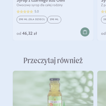
Syrop z czarnego bzu Olini
Sy
Owocowy syrop dla całej rodziny
Z p
5.0
290 ML (DLA DZIECI)
290 ML
25
DO KOSZYKA
od
46,32 zł
od
Przeczytaj również