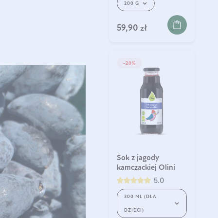
200 G
59,90 zł
-20%
Sok z jagody
kamczackiej Olini
5.0
300 ML (DLA
DZIECI)