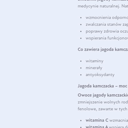
medycynie naturalnej. Nat
wzmocnienia odporno
zwalczania stanów za
poprawy zdrowia ocz
wspierania funkcjon
Co zawiera jagoda kamcz
witaminy
minerały
antyoksydanty
Jagoda kamczacka – moc
Owoce jagody kamczacki
zmniejszenie wolnych ro
fenolowe, zawarte w tych
witamina C
wzmacnia 
witamina A
wspiera d