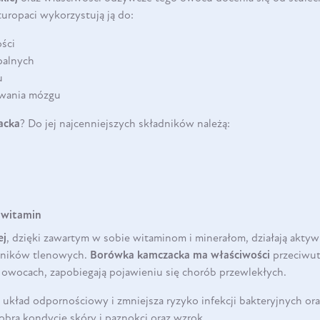
uropaci wykorzystują ją do:
ści
palnych
u
owania mózgu
acka
? Do jej najcenniejszych składników należą:
 witamin
ej
, dzięki zawartym w sobie witaminom i minerałom, działają akty
dników tlenowych.
Borówka kamczacka ma właściwości
przeciwutl
 owocach, zapobiegają pojawieniu się chorób przewlekłych.
układ odpornościowy i zmniejsza ryzyko infekcji bakteryjnych o
obrą kondycję skóry i paznokci oraz wzrok