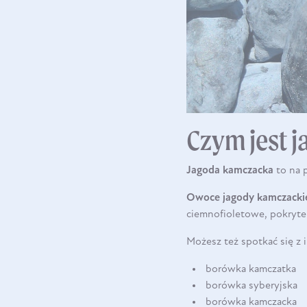
Czym jest 
Jagoda kamczacka
to na 
Owoce jagody kamczacki
ciemnofioletowe, pokryte
Możesz też spotkać się z
borówka kamczatka
borówka syberyjska
borówka kamczacka