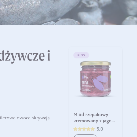
dżywcze i
KIDS
Miód rzepakowy
-filetowe owoce skrywają
kremowany z jagodą
kamczacką Olini
5.0