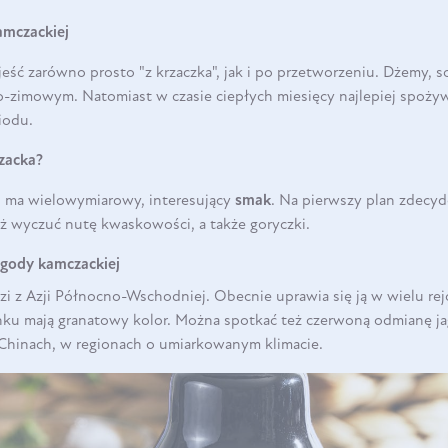
DO KOSZYKA
amczackiej
eść zarówno prosto "z krzaczka", jak i po przetworzeniu. Dżemy, so
o-zimowym. Natomiast w czasie ciepłych miesięcy najlepiej spożywa
miodu.
zacka?
j
ma wielowymiarowy, interesujący
smak
. Na pierwszy plan zdecy
też wyczuć nutę kwaskowości, a także goryczki.
agody kamczackiej
i z Azji Północno-Wschodniej. Obecnie uprawia się ją w wielu re
nku mają granatowy kolor. Można spotkać też czerwoną odmianę ja
 Chinach, w regionach o umiarkowanym klimacie.