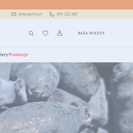
sklep@olini.pl
693 222 687
BAZA WIEDZY
lery
Promocje