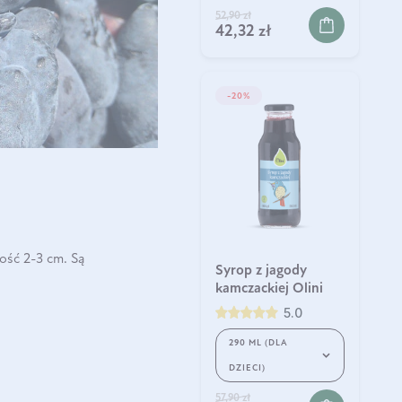
52,90 zł
42,32 zł
-20%
ść 2-3 cm. Są
Syrop z jagody
kamczackiej Olini
5.0
290 ML (DLA
DZIECI)
57,90 zł