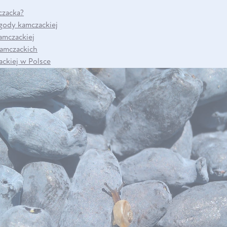
czacka?
gody kamczackiej
DO KOSZYKA
amczackiej
amczackich
ckiej w Polsce