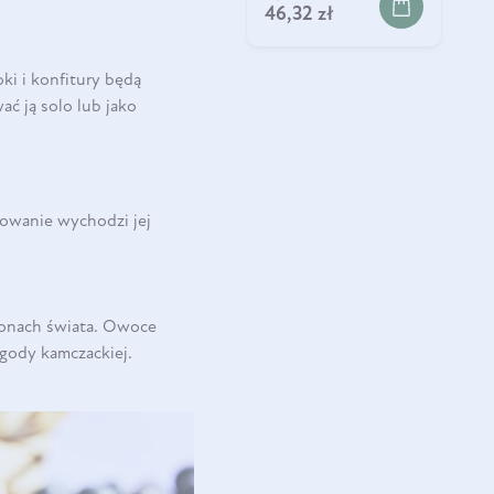
46,32 zł
ki i konfitury będą
ć ją solo lub jako
dowanie wychodzi jej
jonach świata. Owoce
gody kamczackiej.