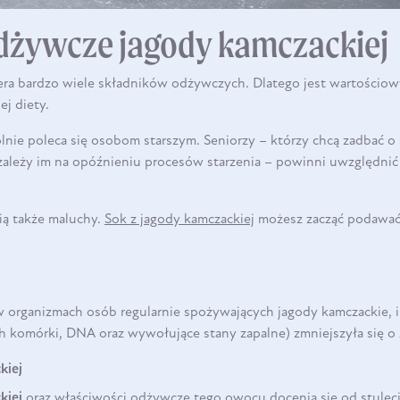
dżywcze jagody kamczackiej
era bardzo wiele składników odżywczych. Dlatego jest wartościo
ej diety.
nie poleca się osobom starszym. Seniorzy – którzy chcą zadbać o 
zależy im na opóźnieniu procesów starzenia – powinni uwzględni
ą także maluchy.
Sok z jagody kamczackiej
możesz zacząć podawać
 w organizmach osób regularnie spożywających jagody kamczackie,
h komórki, DNA oraz wywołujące stany zapalne) zmniejszyła się o
kiej
kiej
oraz właściwości odżywcze tego owocu docenia się od stuleci.