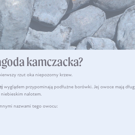
DO KOSZYKA
jagoda kamczacka?
pierwszy rzut oka niepozorny krzew.
ej
wyglądem przypominają podłużne borówki. Jej owoce mają długo
 niebieskim nalotem.
 innymi nazwami tego owocu: