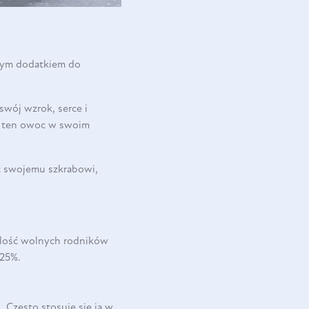
wym dodatkiem do
swój wzrok, serce i
ć ten owoc w swoim
 swojemu szkrabowi,
 ilość wolnych rodników
 25%.
 Często stosuje się ją w