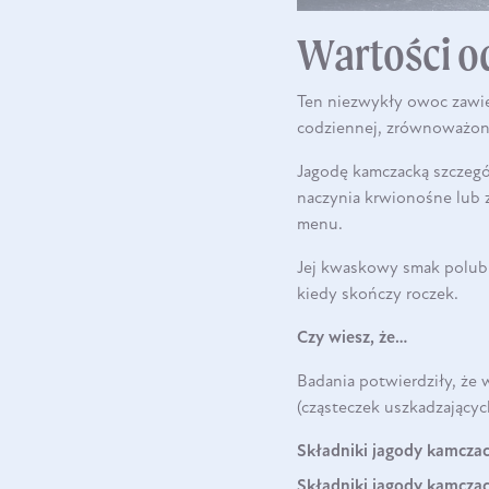
Wartości o
Ten niezwykły owoc zawi
codziennej, zrównoważon
Jagodę kamczacką szczegól
naczynia krwionośne lub 
menu.
Jej kwaskowy smak polubi
kiedy skończy roczek.
Czy wiesz, że…
Badania potwierdziły, że
(cząsteczek uszkadzającyc
Składniki jagody kamczac
Składniki jagody kamczac